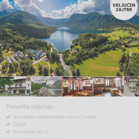
Ponudba vključuje
2x nočitev v dvoposteljni sobi za 2 osebi
Zajtrk
Brezplačen Wi-Fi