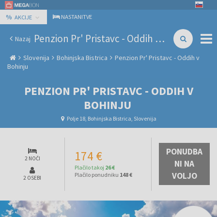
%
NASTANITVE
AKCIJE
Penzion Pr' Pristavc - Oddih v Bohinju
Nazaj
Slovenija
Bohinjska Bistrica
Penzion Pr' Pristavc - Oddih v
Bohinju
PENZION PR' PRISTAVC - ODDIH V
BOHINJU
Polje 18, Bohinjska Bistrica, Slovenija
PONUDBA
174 €
2 NOČI
NI NA
Plačilo takoj
26 €
VOLJO
Plačilo ponudniku
148 €
2 OSEBI