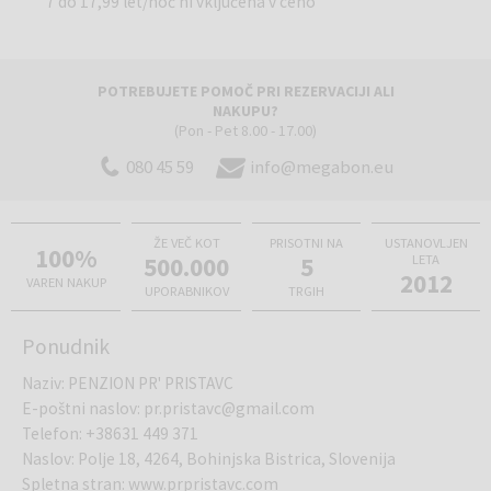
7 do 17,99 let/noč ni vključena v ceno
POTREBUJETE POMOČ PRI REZERVACIJI ALI
NAKUPU?
(Pon - Pet 8.00 - 17.00)
080 45 59
info@megabon.eu
ŽE VEČ KOT
PRISOTNI NA
USTANOVLJEN
100%
500.000
5
LETA
2012
VAREN NAKUP
UPORABNIKOV
TRGIH
Ponudnik
Naziv
:
PENZION PR' PRISTAVC
E-poštni naslov
:
pr.pristavc@gmail.com
Telefon
:
+38631 449 371
Naslov
:
Polje 18, 4264, Bohinjska Bistrica, Slovenija
Spletna stran
:
www.prpristavc.com