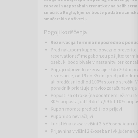
zabave in nepozabnih trenutkov na belih strmi
smučišču Rogla, kjer se boste podali na zimsk
smučarskih doživetij.
Pogoji koriščenja
Zabava ob smučanju:
Vsak večer boste lahko uživ
Četrtek: Vrtel se bo svet okoli vas ob ritmih skupin
R
ezervacija termina neposredno s pon
zrak s pozitivno energijo. Sobota: In na koncu, so
Pred nakupom kupona obvezno preverite 
reservations@megabon.eu pošljite: termin
Smučanje in še več:
Ob odlični glasbi in zabavi bo
oseb, ki bodo bivale v nastanitvi ter konta
soboto in nedeljo ter na ta način ugotovili napredek
Pogoji odpovedi rezervacije: 0 do 20 dni 
petkovo in sobotno smučanje zaključila z odlično A
rezervacije, od 19 do 35 dni pred prihodom
plesali vse do večerje ob ritmih DJ-a. Ne zamudite pr
ali predčasni odhod 100% storno stroški. 
smučanje sreča z glasbo in zabavo. Rezervirajte sv
ponudnik pridržuje pravico zaračunavanja 
vikend na Rogli, ki vas bo napolnil s pozitivno ene
Popusti za otroke (na dodatnem ležišču 190 
30% popusta, od 14 do 17,99 let 10% popu
Kupon morate predložiti ob prijavi
Hotel Brinje:
se nahaja na odlični lokaciji v sredi
50m od glavne recepcije hotelov Rogla in Planja. Pri
Kuponi so nevračljivi
smučišča, obenem pa odmaknjenosti od vrveža. Biva
Turistična taksa v višini 2,5 €/oseba/dan ni
pohorskega pragozda, raziskovanje neokrnjene nara
Prijavnina v višini 2 €/oseba ni vključena v
težavnostnih stopenj. Na 1500 metrov nad morjem z