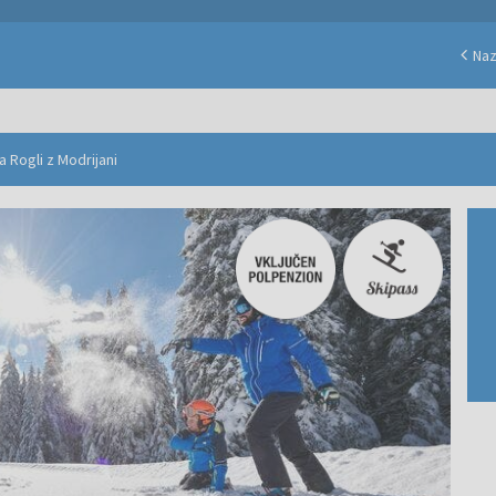
Naz
a Rogli z Modrijani