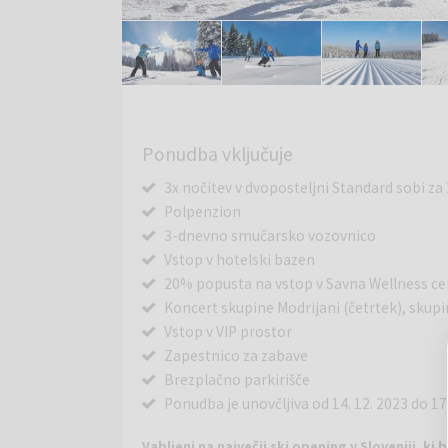
Ponudba vključuje
3x nočitev v dvoposteljni Standard sobi za 
Polpenzion
3-dnevno smučarsko vozovnico
Vstop v hotelski bazen
20% popusta na vstop v Savna Wellness ce
Koncert skupine Modrijani (četrtek), skupi
Vstop v VIP prostor
Zapestnico za zabave
Brezplačno parkirišče
Ponudba je unovčljiva od 14. 12. 2023 do 17
Vabljeni na največji ski opening v Sloveniji, 