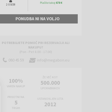
Plačilo takoj
678 €
2 OSEBI
PONUDBA NI NA VOLJO
POTREBUJETE POMOČ PRI REZERVACIJI ALI
NAKUPU?
(Pon - Pet 8.00 - 17.00)
080 45 59
info@megabon.eu
ŽE VEČ KOT
100%
500.000
VAREN NAKUP
UPORABNIKOV
PRISOTNI NA
USTANOVLJEN LETA
5
2012
TRGIH