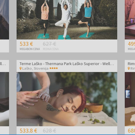
533 €
627 €
49
MEGABON CENA
REDNA CENA
MEGA
Terme Laško - Thermana Park Laško Superior - Wellness razvajanje z vključeno medeno masažo
Terme Laško - Thermana Park Laško Superior - Wellness razvajanje s pivovsko masažo
Laško
,
Slovenija
Ri
533.8 €
628 €
68