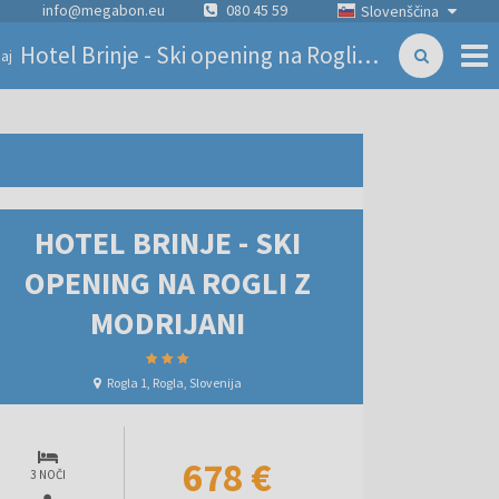
info@megabon.eu
080 45 59
Slovenščina
Hotel Brinje - Ski opening na Rogli z Modrijani
aj
HOTEL BRINJE - SKI
OPENING NA ROGLI Z
MODRIJANI
Rogla 1, Rogla, Slovenija
678 €
3 NOČI