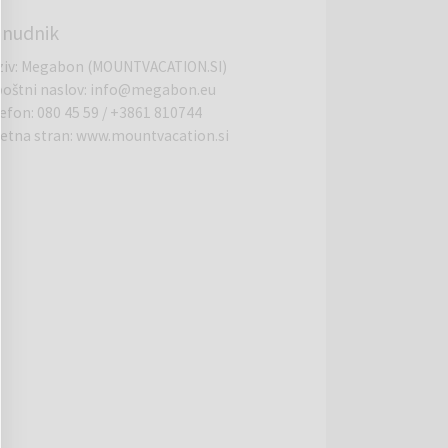
nudnik
ziv
:
Megabon (MOUNTVACATION.SI)
poštni naslov
:
info@megabon.eu
lefon
:
080 45 59
/
+3861 810744
letna stran
:
www.mountvacation.si