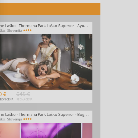
Terme Laško - Thermana Park Laško Superior - Ayurveda pomlajevalni program
ško
,
Slovenija
0 €
645 €
BON CENA
REDNA CENA
Terme Laško - Thermana Park Laško Superior - Bogat VIP paket razvajanja v dvoje
ško
,
Slovenija