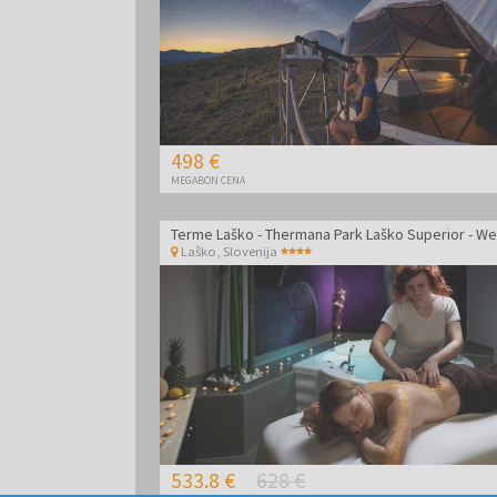
498 €
MEGABON CENA
Laško
,
Slovenija
533.8 €
628 €