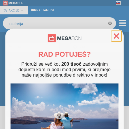
%
NASTANITVE
AKCIJE
Odhod
Trajanje
Vse
Vse
RAD POTUJEŠ?
Št. Oseb
Cena
Pridruži se več kot
200 tisoč
zadovoljnim
Vse
Vse
dopustnikom in bodi med prvimi, ki prejmejo
naše najboljše ponudbe direktno v inbox!
Kategorije
Morje
(
1
)
Megabon potovanja
(
1
)
Ponudbe za pare
(
1
)
Hotel in letalo
(
1
)
+ Več filtrov
Zvezdic
×
kalabrija
+
1
rezultat
razvrsti po