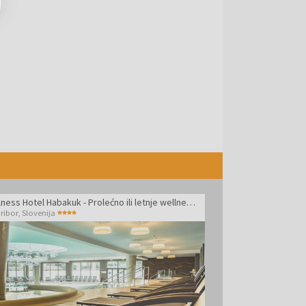
Wellness Hotel Habakuk - Prolećno ili letnje wellness opuštanje
ribor
,
Slovenija