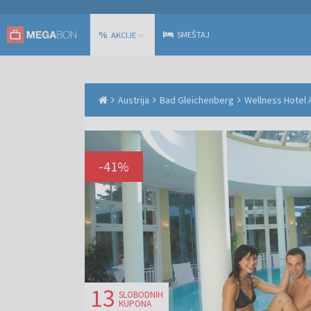
%
SMEŠTAJ
AKCIJE
Austrija
Bad Gleichenberg
Wellness Hotel A
-
41
%
13
SLOBODNIH
KUPONA