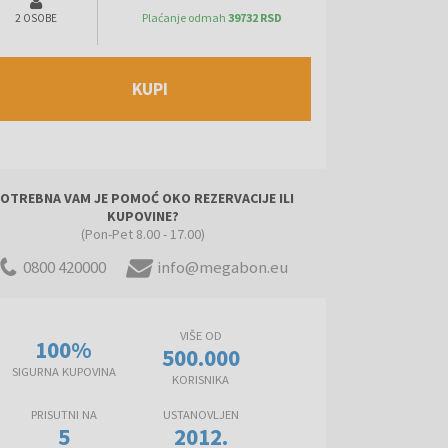
Plaćanje odmah
39732 RSD
2 OSOBE
KUPI
OTREBNA VAM JE POMOĆ OKO REZERVACIJE ILI
KUPOVINE?
(Pon-Pet 8.00 - 17.00)
0800 420000
info@megabon.eu
VIŠE OD
100%
500.000
SIGURNA KUPOVINA
KORISNIKA
PRISUTNI NA
USTANOVLJEN
5
2012.