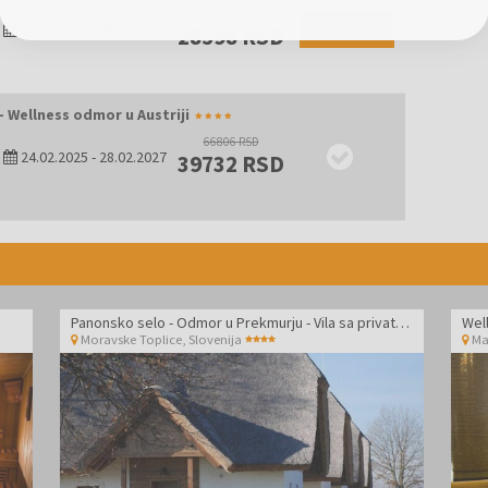
44537 RSD
24.02.2025
-
28.02.2027
VIŠE
28598 RSD
- Wellness odmor u Austriji
66806 RSD
24.02.2025
-
28.02.2027
39732 RSD
Panonsko selo - Odmor u Prekmurju - Vila sa privatnim jacuzzijem - Odmor tokom sedmice
Moravske Toplice
,
Slovenija
Ma