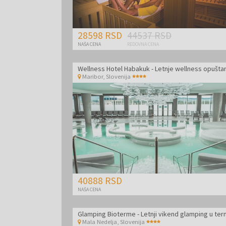
28598 RSD
44537 RSD
NAŠA CENA
REDOVNA CENA
Wellness Hotel Habakuk - Letnje wellness opušta
Maribor
,
Slovenija
40888 RSD
NAŠA CENA
Mala Nedelja
,
Slovenija