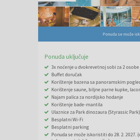
Ponuda se može isko
Ponuda uključuje
3x noćenje u dvokrevetnoj sobi za 2 osobe
Buffet doručak
Korištenje bazena sa panoramskim pogl
Korištenje saune, biljne parne kupke, laco
Najam palica za nordijsko hodanje
Korištenje bade-mantila
Ulaznice za Park dinozaura (Styrassic Park
Besplatni Wi-Fi
Besplatni parking
Ponuda se može iskoristiti do 28. 2. 2027. 