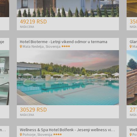
49219 RSD
35
NAŠA CENA
NAŠA
nje
Hotel Bioterme - Letnji vikend odmor u termama
Mala Nedelja
,
Slovenija
Ma
30529 RSD
27
NAŠA CENA
NAŠA
Glamping Bioterme - Letnji vikend glamping u termama
Wellness & Spa Hotel Bolfenk - Jesenji wellness vikend na Pohorju
Wel
Pohorje
,
Slovenija
Po