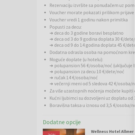
Grander. Bazen je gostima na raspolaganju svakodn
Rezervaciju izvršite sa ponuđačem uz po
organizovana gimnastika u vodi.
Voucher morate pokazati prilikom prijave
Voucher vredi 1 godinu nakon primitka
Gastronomija:
Svakodnevno je dostupan samoposluž
Popusti za decu:
hotelu Allmer pronaći ćete restoran sa morskim p
➜ deca do 3 godine boravi besplatno
pripremiti i vegetarijanska, veganska jela i jela be
➜ deca od 3 do 9 godina doplata 30 €/dete
➜ deca od 9 do 14 godina doplata 45 €/det
Usluge za decu:
Hotel nudi mogućnost porodičnog b
Dodatna odrasla osoba na pomoćnom krev
izletištima (Styrassic Park, dvorci) obezbeđuje razn
Moguće doplate (u hotelu):
➜ polupansion 56 €/osoba/noć (uključuje bu
Sport i aktivnosti:
Gostima je na raspolaganju fit
➜ polupansion za decu 10 €/dete/noć
hodanje i ostava za bicikle. U blizini hotela nalaze se
➜ ručak 14 €/osoba/noć
brojne biciklističke i planinarske staze.
➜ večernji meni od 5 sledova 42 €/osoba/
Za više uzastopnih noćenja možete kupiti
Kućni ljubimci su dozvoljeni uz doplatu od 
Bad Gleichenberg
je jedno od najstarijih i najpriz
klimi, lekovitim izvorima i bogatom prirodnom nasl
Boravišna taksa u iznosu od 3,5 €/osoba/no
usluga, opuštanja u prirodi i vrhunske gastronomije
Dodatne opcije
Wellness Hotel Allmer 