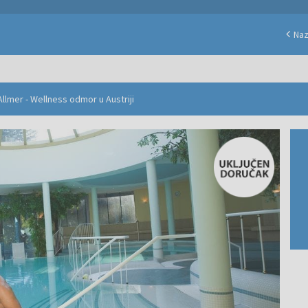
Na
llmer - Wellness odmor u Austriji