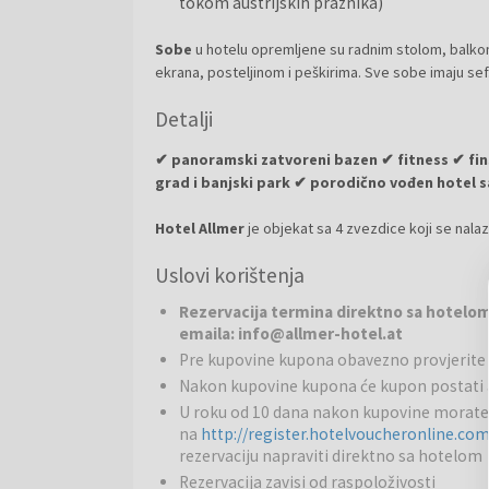
tokom austrijskih praznika)
Sobe
u hotelu opremljene su radnim stolom, balko
ekrana, posteljinom i peškirima. Sve sobe imaju sef
Detalji
✔ panoramski zatvoreni bazen ✔ fitness ✔ fin
grad i banjski park ✔ porodično vođen hotel s
Hotel Allmer
je objekat sa 4 zvezdice koji se nala
atmosfera ove porodično vođene ustanove. Kuća je 
Uslovi korištenja
upravlja druga generacija. Postepeno su banjsko zda
hotel Allmer. Neki uglovi nas prate oduvek, stvaraju
Rezervacija termina direktno sa hotelom 
nalazi direktno pored jednog od najlepših banjskih p
emaila: info@allmer-hotel.at
klimatizovane sobe za potpuni komfor tokom letnji
Pre kupovine kupona obavezno provjerite 
Nakon kupovine kupona će kupon postati a
Wellness:
Panoramski wellness deo uključuje finsku 
prostor za odmor. Na raspolaganju su specijalizovan
U roku od 10 dana nakon kupovine morate
na
http://register.hotelvoucheronline.co
komora), kozmetičke usluge, kao i različite masaže i 
rezervaciju napraviti direktno sa hotelom
Bazen:
Hotel raspolaže panoramskim zatvorenim b
Rezervacija zavisi od raspoloživosti