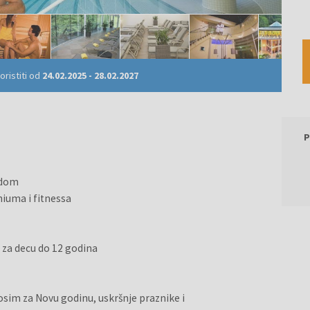
ristiti od
24.02.2025
-
28.02.2027
P
edom
niuma i fitnessa
) za decu do 12 godina
(osim za Novu godinu, uskršnje praznike i