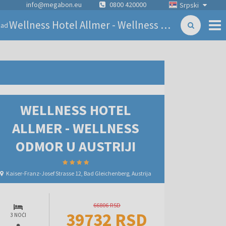
info@megabon.eu
0800 420000
Srpski
Wellness Hotel Allmer - Wellness odmor u Austriji
zad
WELLNESS HOTEL
ALLMER - WELLNESS
ODMOR U AUSTRIJI
Kaiser-Franz-Josef Strasse 12, Bad Gleichenberg, Austrija
66806 RSD
39732 RSD
3 NOĆI