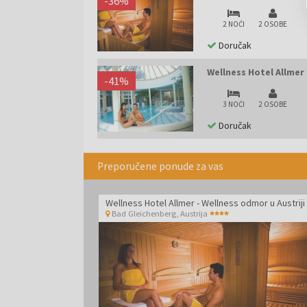
-
36
%
2 NOĆI
2 OSOBE
Doručak
Wellness Hotel Allmer 
-
41
%
3 NOĆI
2 OSOBE
Doručak
Preporučene ponude za vas
Wellness Hotel Allmer - Wellness odmor u Austriji
Bad Gleichenberg
,
Austrija