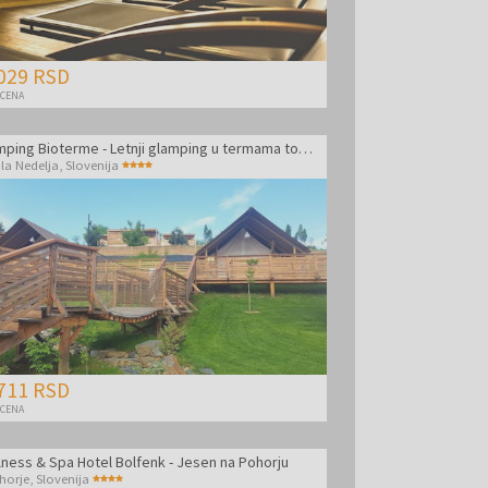
029 RSD
 CENA
Glamping Bioterme - Letnji glamping u termama tokom sedmice
la Nedelja
,
Slovenija
711 RSD
 CENA
lness & Spa Hotel Bolfenk - Jesen na Pohorju
horje
,
Slovenija