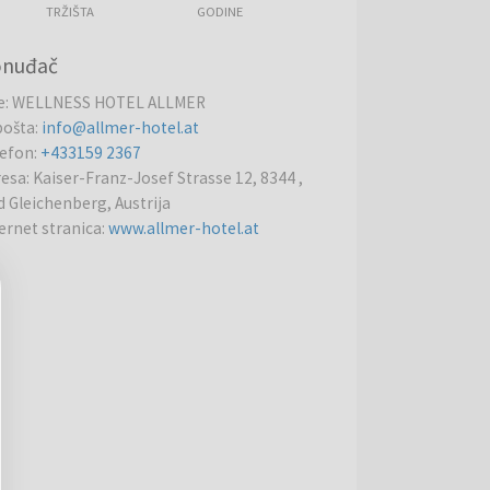
TRŽIŠTA
GODINE
onuđač
e
:
WELLNESS HOTEL ALLMER
pošta
:
info@allmer-hotel.at
lefon
:
+433159 2367
resa
:
Kaiser-Franz-Josef Strasse 12, 8344 ,
 Gleichenberg, Austrija
ernet stranica
:
www.allmer-hotel.at