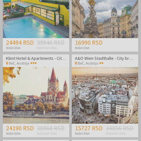
24494 RSD
39846 RSD
16990 RSD
NAŠA CENA
REDOVNA CENA
NAŠA CENA
Klimt Hotel & Apartments - City break u Beču
A&O Wien Stadthalle - City break u srcu Beča
Beč
,
Austrija
Beč
,
Austrija
24190 RSD
38868 RSD
15727 RSD
34856 RSD
NAŠA CENA
REDOVNA CENA
NAŠA CENA
REDOVNA CENA