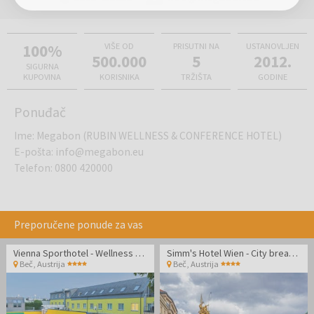
100%
VIŠE OD
PRISUTNI NA
USTANOVLJEN
500.000
5
2012.
SIGURNA
KUPOVINA
KORISNIKA
TRŽIŠTA
GODINE
Ponuđač
Ime
:
Megabon (RUBIN WELLNESS & CONFERENCE HOTEL)
E-pošta
:
info@megabon.eu
Telefon
:
0800 420000
Preporučene ponude za vas
Vienna Sporthotel - Wellness odmor u Beču
Simm's Hotel Wien - City break u Austriji
Beč
,
Austrija
Beč
,
Austrija