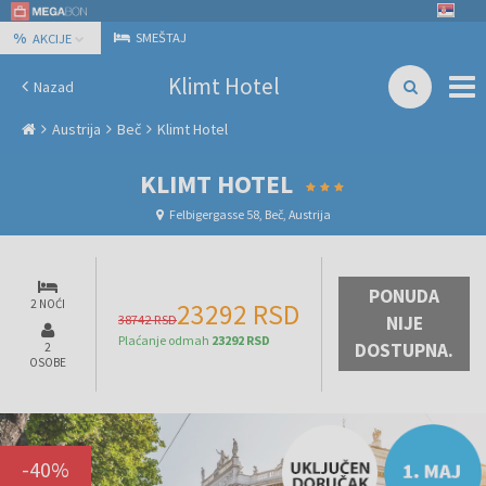
%
SMEŠTAJ
AKCIJE
Klimt Hotel
Nazad
Austrija
Beč
Klimt Hotel
KLIMT HOTEL
Felbigergasse 58, Beč, Austrija
PONUDA
2 NOĆI
23292 RSD
38742 RSD
NIJE
Plaćanje odmah
23292 RSD
DOSTUPNA.
2
OSOBE
-
40
%