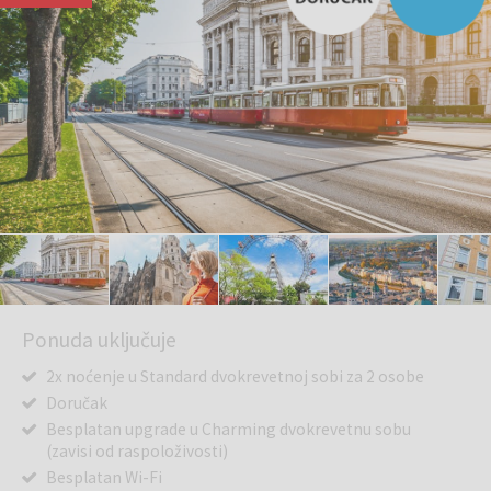
Ponuda uključuje
2x noćenje u Standard dvokrevetnoj sobi za 2 osobe
Doručak
Besplatan upgrade u Charming dvokrevetnu sobu
(zavisi od raspoloživosti)
Besplatan Wi-Fi