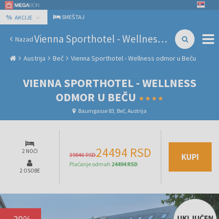
%
SMEŠTAJ
AKCIJE
Vienna Sporthotel - Wellness odmor u Beču
Nazad
Austrija
Beč
Vienna Sporthotel - Wellness odmor u Beču
VIENNA SPORTHOTEL - WELLNESS
ODMOR U BEČU
Baumgasse 83, Beč, Austrija
24494 RSD
2 NOĆI
39846 RSD
KUPI
Plaćanje odmah
24494 RSD
2 OSOBE
-
39
%