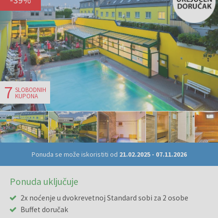
7
SLOBODNIH
KUPONA
Ponuda se može iskoristiti od
21.02.2025
-
07.11.2026
Ponuda uključuje
2x noćenje u dvokrevetnoj Standard sobi za 2 osobe
Buffet doručak