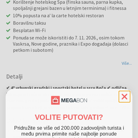
Korištenje hotelskog Spa (finska sauna, parna kupka,
spoljašnji grejani bazen u letnjim terminima) i fitnessa
10% popusta na a' la carte hotelski restoran
Boravišnu taksu
Besplatan Wi-Fi
Ponuda se može iskoristiti do 7. 11. 2026., osim tokom
Vaskrsa, Nove godine, praznika i Expo događaja (dolasci
petkom i subotom)
Više...
Detalji
✔ 4* vrhunski gradski i sportski hotel u srcu Beča ✔ odlična
lokacija u trećem okrugu sa izuzetnom povezanošću sa
centrom grada (podzemna železnica U3) ✔ veliki spoljašnji
grejani bazen koji je otvoren tokom cele godine ✔ savremena
Više...
wellness oaza sa finskom saunom, parnim kupatilom i
VOLITE PUTOVATI?
Uslovi korištenja
masažama ✔ vrhunska sportska infrastruktura sa zatvorenim
teniskim terenima i fitnesom ✔ idealan izbor za gradski
Pridružite se više od 200.000 zadovoljnih turista i
Rezervacija termina direktno sa ponuđačem putem
odmor, poslovna putovanja i aktivno istraživanje austrijske
među prvima primite naše najbolje ponude
emaila: info@vienna-sporthotel.at