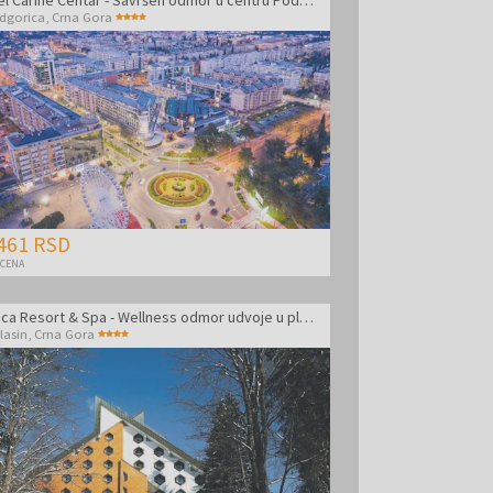
dgorica
,
Crna Gora
461 RSD
 CENA
Bianca Resort & Spa - Wellness odmor udvoje u planinskoj oazi
lasin
,
Crna Gora