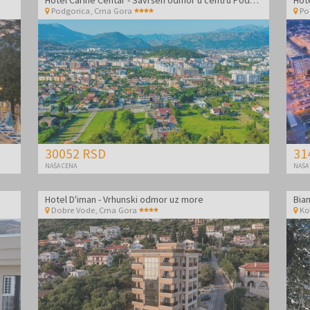
Podgorica
,
Crna Gora
Po
30052 RSD
31
NAŠA CENA
NAŠA
Hotel D'iman - Vrhunski odmor uz more
Dobre Vode
,
Crna Gora
Ko