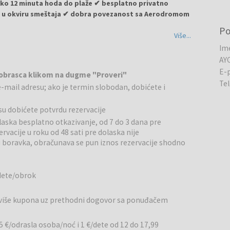
oko 12 minuta hoda do plaže ✔ besplatno privatno
ak u okviru smeštaja ✔ dobra povezanost sa Aerodromom
P
Više...
nudi prijatan i udoban boravak u blizini mora i gradskih
Im
jedince i manje porodice koje žele opušten odmor na
AY
E-
 obrasca klikom na dugme "Proveri"
Te
-mail adresu; ako je termin slobodan, dobićete i
ostima obezbeđuje prijatan početak dana. U blizini hotela
ti mogu probati lokalne crnogorske specijalitete i međunarodnu
su dobićete potvrdu rezervacije
olaska besplatno otkazivanje, od 7 do 3 dana pre
rvacije u roku od 48 sati pre dolaska nije
o privatno parkiralište, bežični internet i mogućnost
u boravka, obračunava se pun iznos rezervacije shodno
atne zajedničke prostore i ljubazno hotelsko osoblje koje
dete/obrok
e gde gosti mogu uživati u sunčanju, kupanju i različitim
lišta, prodavnice, restorani i zabavni sadržaji. Lokacija hotela
nitostima i rekreativnim centrima.
i više kupona uz prethodni dogovor sa ponuđačem
5 €/odrasla osoba/noć i 1 €/dete od 12 do 17,99
 na crnogorskom primorju, poznato po prelepim plažama,