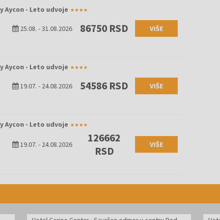
y Aycon - Leto udvoje
86750 RSD
25.08.
-
31.08.2026
VIŠE
y Aycon - Leto udvoje
54586 RSD
19.07.
-
24.08.2026
VIŠE
y Aycon - Leto udvoje
126662
19.07.
-
24.08.2026
VIŠE
RSD
Hotel Carine Centar - Savršen odmor u centru Podgorice