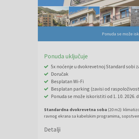
Ponuda se može isko
Ponuda uključuje
5x noćenje u dvokrevetnoj Standard sobi z
Doručak
Besplatan Wi-Fi
Besplatan parking (zavisi od raspoloživost
Ponuda se može iskoristiti od 1. 10. 2026. d
Standardna dvokrevetna soba
(20 m2): klimat
ravnog ekrana sa kabelskim programima, sopstven
Detalji