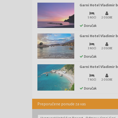
Garni Hotel Vladimir b
5 NOĆI
2 OSOBE
Doručak
Garni Hotel Vladimir b
3 NOĆI
2 OSOBE
Doručak
Garni Hotel Vladimir b
7 NOĆI
2 OSOBE
Doručak
Preporučene ponude za vas
Hunguest Hotel Sun Resort - Odmor u Crnoj Gori