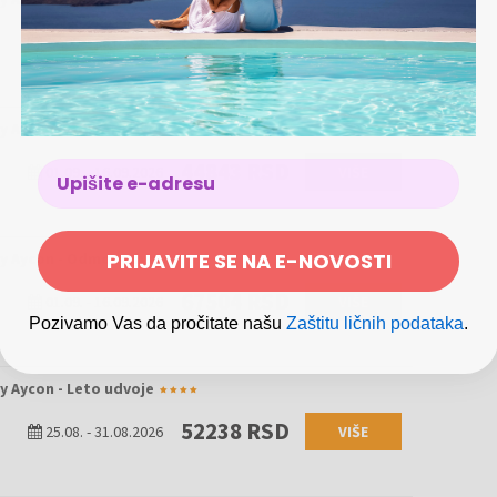
61629 RSD
17.09.
-
30.09.2026
VIŠE
by Aycon - Odmor udvoje
44843 RSD
01.09.
-
16.09.2026
VIŠE
PRIJAVITE SE NA E-NOVOSTI
by Aycon - Odmor udvoje
67504 RSD
01.09.
-
16.09.2026
VIŠE
Pozivamo Vas da pročitate našu
Zaštitu ličnih podataka
.
y Aycon - Leto udvoje
52238 RSD
25.08.
-
31.08.2026
VIŠE