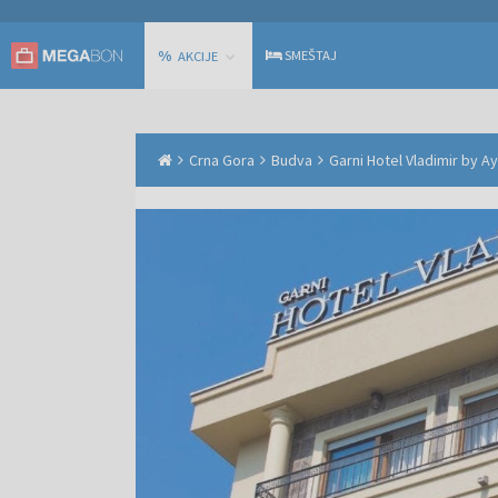
%
SMEŠTAJ
AKCIJE
Crna Gora
Budva
Garni Hotel Vladimir by A