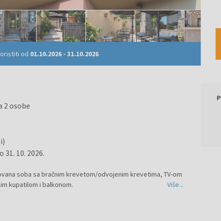
ristiti od
01.10.2026
-
31.10.2026
P
a 2 osobe
i)
o 31. 10. 2026.
izovana soba sa bračnim krevetom/odvojenim krevetima, TV-om
im kupatilom i balkonom.
Više...