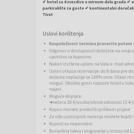
✔ hotel sa 4 zvezdice u mirnom delu grada ✔ 
parkiralište za goste ✔ kontinentalni doruč
Tivat
Hotel Vladimir
je moderan hotel sa 4 zvezdice koji 
Uslovi korištenja
znamenitosti. Hotel je odličan izbor za parove, po
crnogorskom primorju.
Raspoloživost termina proverite putem
Odgovor o dostupnosti dobićete na svoju e
Restorani:
Hotel nudi kontinentalni doručak koji g
uputstva za kupovinu
nalaze se brojni restorani, barovi i kafići gde gos
Nakon izvršene uplate na Vašu e-mail adre
kuhinju.
Uslovi otkaza rezervacije: do 8 dana pre d
dolaska naplaćuje se 100% cene. Otkaz reze
Ostale usluge:
Gostima su na raspolaganju besplatn
moguć. Ukoliko gosti napuste hotel u tok
aerodromskog prevoza uz doplatu. Hotel nudi i prij
najavi.
obezbeđuje prijatan boravak gostiju.
Moguće doplate:
➜
večera 20 €/osoba/obrok odnosno 15 €/
Okolina:
Hotel se nalazi oko 12 minuta hoda od plaž
vodenim aktivnostima. U blizini se nalaze brojna šeta
Kupon morate predočiti prilikom prijave
omogućava lak pristup popularnim turističkim zname
Za više uzastopnih noćenja možete kupit
Kuponi su nepovratni
Boravišna taksa i osiguranje u iznosu od 1,
Budva
je jedno od najpoznatijih turističkih mesta