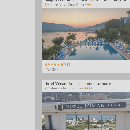
Herceg Novi
,
Crna Gora
46355 RSD
NAŠA CENA
Hotel D'iman - Vrhunski odmor uz more
Dobre Vode
,
Crna Gora