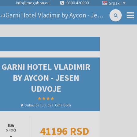
info@megabon.eu
0800 420000
Srpski
Garni Hotel Vladimir by Aycon - Jesen udvoje
zad
GARNI HOTEL VLADIMIR
BY AYCON - JESEN
UDVOJE
Dubovica 1, Budva, Crna Gora
41196 RSD
5 NOĆI