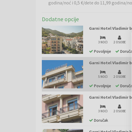
godina/noć i 0,5 €/dete do 11,99 godina/no
bogatoj istoriji i živom noćnom životu. Grad se pon
brojnim kulturnim znamenitostima. Budva je popular
istorije i uživanje u raznovrsnoj gastronomiji i zabav
Dodatne opcije
Garni Hotel Vladimir b
3 NOĆI
2 OSOBE
Povoljnije
Doruč
Garni Hotel Vladimir b
5 NOĆI
2 OSOBE
Povoljnije
Doruč
Garni Hotel Vladimir b
3 NOĆI
2 OSOBE
Doručak
Garni Hotel Vladimir b