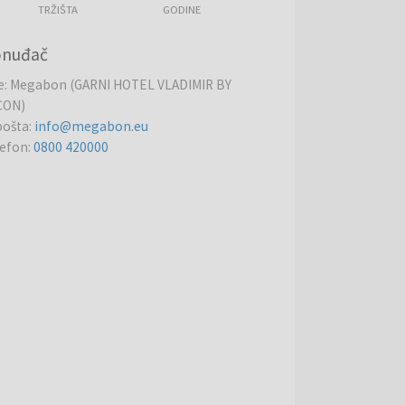
TRŽIŠTA
GODINE
onuđač
e
:
Megabon (GARNI HOTEL VLADIMIR BY
CON)
pošta
:
info@megabon.eu
lefon
:
0800 420000