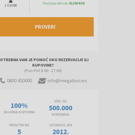
Plaćanje odmah
41196 RSD
2 OSOBE
PROVERI
OTREBNA VAM JE POMOĆ OKO REZERVACIJE ILI
KUPOVINE?
(Pon-Pet 8.00 - 17.00)
0800 420000
info@megabon.eu
VIŠE OD
100%
500.000
SIGURNA KUPOVINA
KORISNIKA
PRISUTNI NA
USTANOVLJEN
5
2012.