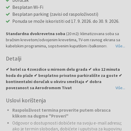
Doručak
Besplatan Wi-Fi
Besplatan parking (zavisi od raspoloživosti)
Ponuda se može iskoristiti od 17. 9. 2026. do 30. 9. 2026.
Standardna dvokrevetna soba
(20 m2): klimatizovana soba sa
bračnim krevetom/odvojenim krevetima, TV-om ravnog ekrana sa
kabelskim programima, sopstvenim kupatilom i balkonom.
Više...
Detalji
✔ hotel sa 4 zvezdice u mirnom delu grada ✔ oko 12 minuta
hoda do plaže ✔ besplatno privatno parkiralište za goste ✔
kontinentalni doručak u okviru smeštaja ✔ dobra
povezanost sa Aerodromom Tivat
Više...
Uslovi korištenja
Hotel Vladimir
je moderan hotel sa 4 zvezdice koji nudi prijatan i
udoban boravak u blizini mora i gradskih znamenitosti. Hotel je
Raspoloživost termina proverite putem obrasca
odličan izbor za parove, pojedince i manje porodice koje žele
klikom na dugme "Proveri"
opušten odmor na crnogorskom primorju.
Odgovor o dostupnosti dobićete na svoju e-mail adresu;
ako je termin slobodan, dobićete i uputstva za kupovinu
Restorani:
Hotel nudi kontinentalni doručak koji gostima