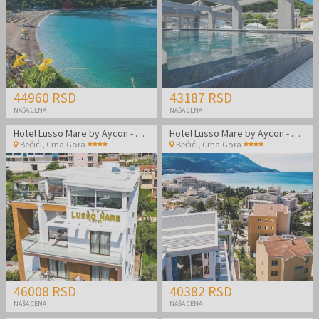
44960 RSD
43187 RSD
NAŠA CENA
NAŠA CENA
Hotel Lusso Mare by Aycon - Jesen udvoje
Hotel Lusso Mare by Aycon - Kraj leta udvoje
Bečići
,
Crna Gora
Bečići
,
Crna Gora
46008 RSD
40382 RSD
NAŠA CENA
NAŠA CENA