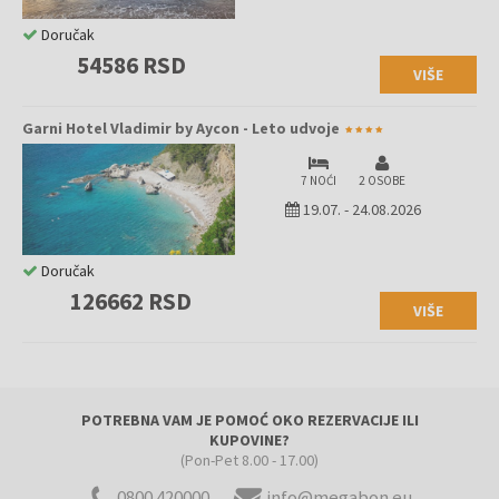
Doručak
54586 RSD
VIŠE
Garni Hotel Vladimir by Aycon - Leto udvoje
7 NOĆI
2 OSOBE
19.07.
-
24.08.2026
Doručak
126662 RSD
VIŠE
POTREBNA VAM JE POMOĆ OKO REZERVACIJE ILI
KUPOVINE?
(Pon-Pet 8.00 - 17.00)
0800 420000
info@megabon.eu