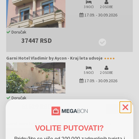
3 NOĆI
2 OSOBE
17.09.
-
30.09.2026
Doručak
37447 RSD
Garni Hotel Vladimir by Aycon - Kraj leta udvoje
5 NOĆI
2 OSOBE
17.09.
-
30.09.2026
Doručak
61629 RSD
VIŠE
Garni Hotel Vladimir by Aycon - Odmor udvoje
VOLITE PUTOVATI?
Pridružite se više od 200.000 zadovoljnih turista i
3 NOĆI
2 OSOBE