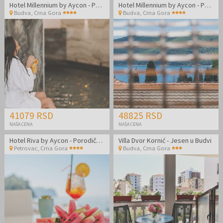
Hotel Millennium by Aycon - Porodični kraj leta u Budvi
Hotel Millennium by Aycon - Porodično leto u Budvi
Budva
,
Crna Gora
Budva
,
Crna Gora
41079 RSD
48825 RSD
NAŠA CENA
NAŠA CENA
Hotel Riva by Aycon - Porodični kraj leta u Petrovcu
Villa Dvor Kornić - Jesen u Budvi
Petrovac
,
Crna Gora
Budva
,
Crna Gora