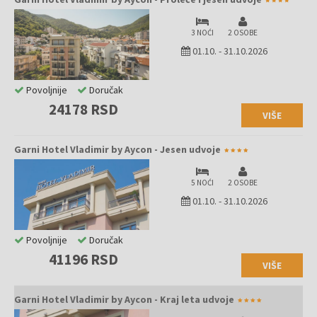
istraživanje istorije i uživanje u raznovrsnoj gastronomiji i zabavi.
3 NOĆI
2 OSOBE
01.10.
-
31.10.2026
Povoljnije
Doručak
24178 RSD
VIŠE
Garni Hotel Vladimir by Aycon - Jesen udvoje
5 NOĆI
2 OSOBE
01.10.
-
31.10.2026
Povoljnije
Doručak
41196 RSD
VIŠE
Garni Hotel Vladimir by Aycon - Kraj leta udvoje