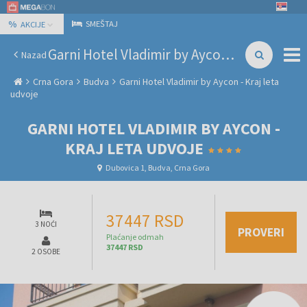
%
SMEŠTAJ
AKCIJE
Garni Hotel Vladimir by Aycon - Kraj leta udvoje
Nazad
Crna Gora
Budva
Garni Hotel Vladimir by Aycon - Kraj leta
udvoje
GARNI HOTEL VLADIMIR BY AYCON -
KRAJ LETA UDVOJE
Dubovica 1, Budva, Crna Gora
37447 RSD
3 NOĆI
PROVERI
Plaćanje odmah
37447 RSD
2 OSOBE