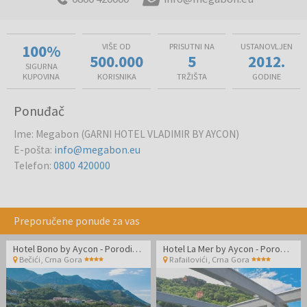
100%
VIŠE OD
PRISUTNI NA
USTANOVLJEN
500.000
5
2012.
SIGURNA
KUPOVINA
KORISNIKA
TRŽIŠTA
GODINE
Ponuđač
Ime
:
Megabon (GARNI HOTEL VLADIMIR BY AYCON)
E-pošta
:
info@megabon.eu
Telefon
:
0800 420000
Preporučene ponude za vas
Hotel Bono by Aycon - Porodični kraj leta
Hotel La Mer by Aycon - Porodično leto
Bečići
,
Crna Gora
Rafailovići
,
Crna Gora