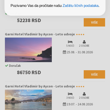
Pozivamo Vas da pročitate našu
Zaštitu ličnih podataka
.
Doručak
52238 RSD
VIŠE
Garni Hotel Vladimir by Aycon - Leto udvoje
5 NOĆI
2 OSOBE
25.08.
-
31.08.2026
Doručak
86750 RSD
VIŠE
Garni Hotel Vladimir by Aycon - Leto udvoje
3 NOĆI
2 OSOBE
19.07.
-
24.08.2026