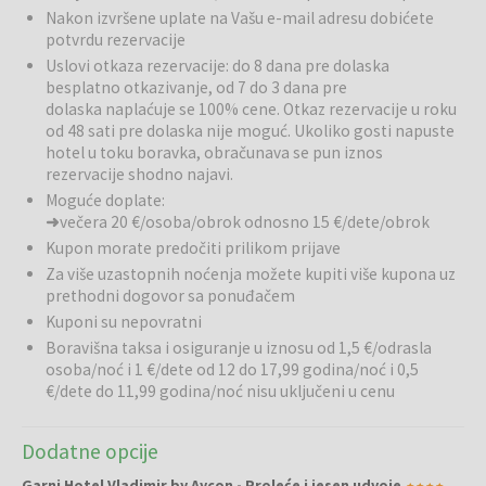
Nakon izvršene uplate na Vašu e-mail adresu dobićete
obezbeđuje prijatan početak dana. U blizini hotela nalaze se brojni
potvrdu rezervacije
restorani, barovi i kafići gde gosti mogu probati lokalne crnogorske
Uslovi otkaza rezervacije: do 8 dana pre dolaska
specijalitete i međunarodnu kuhinju.
besplatno otkazivanje, od 7 do 3 dana pre
dolaska naplaćuje se 100% cene. Otkaz rezervacije u roku
Ostale usluge:
Gostima su na raspolaganju besplatno privatno
od 48 sati pre dolaska nije moguć. Ukoliko gosti napuste
parkiralište, bežični internet i mogućnost aerodromskog prevoza uz
hotel u toku boravka, obračunava se pun iznos
doplatu. Hotel nudi i prijatne zajedničke prostore i ljubazno hotelsko
rezervacije shodno najavi.
osoblje koje obezbeđuje prijatan boravak gostiju.
Moguće doplate:
➜
večera 20 €/osoba/obrok odnosno 15 €/dete/obrok
Okolina:
Hotel se nalazi oko 12 minuta hoda od plaže gde gosti
Kupon morate predočiti prilikom prijave
mogu uživati u sunčanju, kupanju i različitim vodenim aktivnostima. U
blizini se nalaze brojna šetališta, prodavnice, restorani i zabavni
Za više uzastopnih noćenja možete kupiti više kupona uz
sadržaji. Lokacija hotela omogućava lak pristup popularnim
prethodni dogovor sa ponuđačem
turističkim znamenitostima i rekreativnim centrima.
Kuponi su nepovratni
Boravišna taksa i osiguranje u iznosu od 1,5 €/odrasla
osoba/noć i 1 €/dete od 12 do 17,99 godina/noć i 0,5
Budva
je jedno od najpoznatijih turističkih mesta na crnogorskom
€/dete do 11,99 godina/noć nisu uključeni u cenu
primorju, poznato po prelepim plažama, bogatoj istoriji i živom
noćnom životu. Grad se ponosi šarmantnim starim gradskim
Dodatne opcije
jezgrom, slikovitim ulicama i brojnim kulturnim znamenitostima.
Budva je popularna destinacija za opuštajući odmor uz more,
Garni Hotel Vladimir by Aycon - Proleće i jesen udvoje