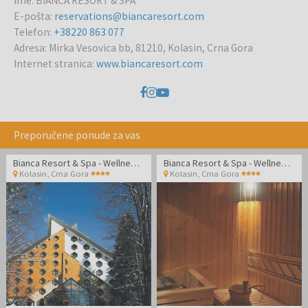
Ime
:
BIANCA RESORT & SPA
E-pošta
:
reservations@biancaresort.com
Telefon
:
+38220 863 077
Adresa
:
Mirka Vesovica bb, 81210, Kolasin, Crna Gora
Internet stranica
:
www.biancaresort.com
Preporučene ponude za vas
Bianca Resort & Spa - Wellness odmor udvoje u planinskoj oazi
Bianca Resort & Spa - Wellness odmor udvoje u planinskoj oazi
Kolasin
,
Crna Gora
Kolasin
,
Crna Gora