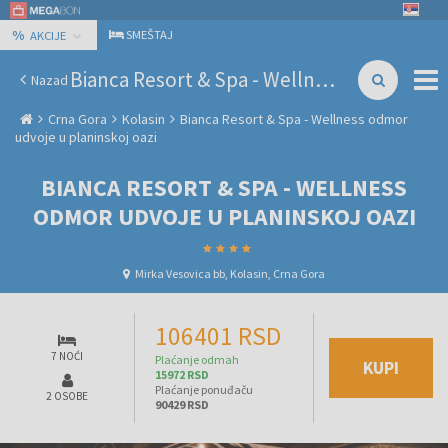
%
SMEŠTAJ
AKCIJE
Bianca Resort & Spa - Wellness odmor udvoje u planinskoj oazi
Nazad
Crna Gora
Kolasin
Bianca Resort & Spa - Wellness odmor
udvoje u planinskoj oazi
BIANCA RESORT & SPA - WELLNESS
ODMOR UDVOJE U PLANINSKOJ OAZI
Mirka Vesovica bb, Kolasin, Crna Gora
106401 RSD
7 NOĆI
Plaćanje odmah
KUPI
15972 RSD
Plaćanje ponuđaču
2 OSOBE
90429 RSD