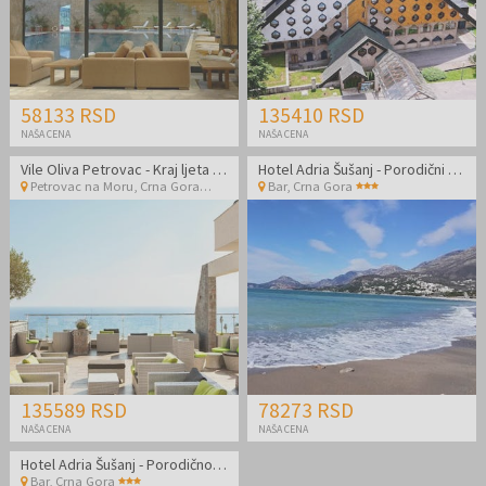
58133 RSD
135410 RSD
NAŠA CENA
NAŠA CENA
Vile Oliva Petrovac - Kraj ljeta za parove
Hotel Adria Šušanj - Porodični kraj leta u Crnoj Gori
Petrovac na Moru
,
Crna Gora
Bar
,
Crna Gora
135589 RSD
78273 RSD
NAŠA CENA
NAŠA CENA
Hotel Adria Šušanj - Porodično leto u Crnoj Gori
Bar
,
Crna Gora