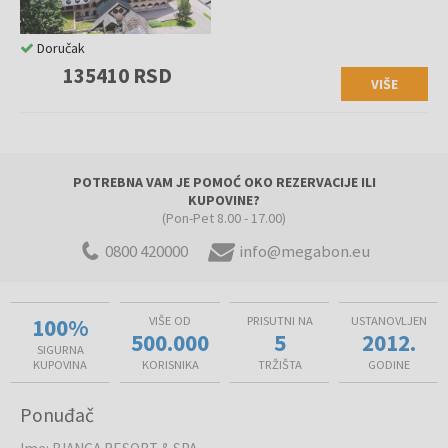
Doručak
135410 RSD
VIŠE
POTREBNA VAM JE POMOĆ OKO REZERVACIJE ILI
KUPOVINE?
(Pon-Pet 8.00 - 17.00)
0800 420000
info@megabon.eu
100%
VIŠE OD
PRISUTNI NA
USTANOVLJEN
500.000
5
2012.
SIGURNA
KUPOVINA
KORISNIKA
TRŽIŠTA
GODINE
Ponuđač