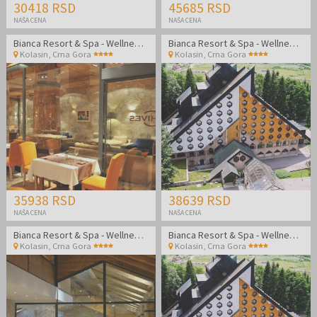
30418 RSD
45685 RSD
NAŠA CENA
NAŠA CENA
Bianca Resort & Spa - Wellness odmor udvoje u planinskoj oazi
Bianca Resort & Spa - Wellness odmor udvoje u planinskoj oazi
Kolasin
,
Crna Gora
Kolasin
,
Crna Gora
35938 RSD
38639 RSD
NAŠA CENA
NAŠA CENA
Bianca Resort & Spa - Wellness odmor udvoje u planinskoj oazi
Bianca Resort & Spa - Wellness odmor udvoje u planinskoj oazi
Kolasin
,
Crna Gora
Kolasin
,
Crna Gora