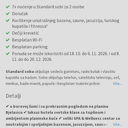
7x noćenje u Standard sobi za 2 osobe
Doručak
Korištenje unutrašnjeg bazena, saune, jacuzzija, turskog
kupatila i fitnessa*
Dečiji krevetić
Besplatan Wi-Fi
Besplatan parking
Ponuda se može iskoristiti od 18. 10. do 6. 11. 2026. i od 8.
11. do do 20. 12. 2026.
Standard soba
uključuje sedeću garnituru, radni kutak i vlastito
kupatilo sa kadom. Sobe uključuju telefon, satelitsku televiziju, sef,
minibar, bade-mantil, papuče i besplatan toaletni pribor.
Više...
Detalji
✔ u borovoj šumi i sa prekrasnim pogledom na planinu
Bjelasicu ✔ luksuz hotela svetske klase sa toplinom i
ambijentom planinske kuće ✔ veliki SPA & Wellness centar sa
unutrašnjim i spoljašnjim bazenom, jacuzzijem, saunama,
Više...