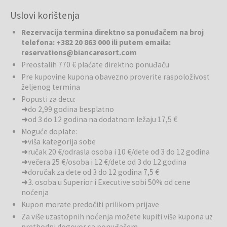
masažama ✔ pogodan kako za porodice sa decom, tako i za
Uslovi korištenja
parove, ljubitelje opuštanja, avanturiste i ljubitelje prirode
Rezervacija termina direktno sa ponuđačem na broj
Bianca Resort & Spa
je ekskluzivan hotel-resort u Kolašinu, koji
telefona: +382 20 863 000 ili putem emaila:
spaja udobnost i luksuz hotela visoke kategorije sa elementima
reservations@biancaresort.com
planinske kuće: interijer i arhitektura dizajnirani su tako da
Preostalih 770 € plaćate direktno ponuđaču
podsećaju na kuću u planinama. Hotel je okružen borovom šumom, a
Pre kupovine kupona obavezno proverite raspoloživost
iz soba i ostalih prostora pruža se prekrasan pogled na Bjelasicu. Na
željenog termina
raspolaganju je približno 102 sobe, suiteova i apartmana različitih
Popusti za decu:
kategorija, što omogućava smeštaj za različite potrebe - porodice,
➜
do 2,99 godina besplatno
parove i individualne goste.
➜
od 3 do 12 godina na dodatnom ležaju 17,5 €
Moguće doplate:
Wellness:
SPA centar u Bianci središnji je deo za opuštanje i
➜
viša kategorija sobe
regeneraciju. Obuhvata unutrašnji bazen, saunu, parnu kupku,
➜
ručak 20 €/odrasla osoba i 10 €/dete od 3 do 12 godina
jacuzzi te tretmane za telo i lice. Konkretno: od 9 do 21 sat gosti
➜
večera 25 €/osoba i 12 €/dete od 3 do 12 godina
mogu koristiti unutrašnji bazen, saune, parnu kupku i jacuzzi; sauna i
➜
doručak za dete od 3 do 12 godina 7,5 €
turska kupka dostupne su od 16 do 20 sati. Uz to, dostupne su
➜
3. osoba u Superior i Executive sobi 50% od cene
posebne sobe za masaže i tretmane. Wellness je osmišljen tako da
noćenja
pruža “sinergiju fizičkog, mentalnog, emocionalnog i duhovnog
Kupon morate predočiti prilikom prijave
zdravlja” - idealno za opuštanje nakon aktivnog dana ili za ugodan
Za više uzastopnih noćenja možete kupiti više kupona uz
odmor.
prethodni dogovor sa ponuđačem