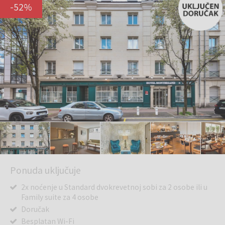
-
52
%
Ponuda uključuje
2x noćenje u Standard dvokrevetnoj sobi za 2 osobe ili u
Family suite za 4 osobe
Doručak
Besplatan Wi-Fi