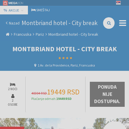
%
SMEŠTAJ
AKCIJE
Montbriand hotel - City break
Nazad
Francuska
Pariz
Montbriand hotel - City break
MONTBRIAND HOTEL - CITY BREAK
1 Av. de la Providence, Pariz, Francuska
PONUDA
2 NOĆI
19449 RSD
40304 RSD
NIJE
Plaćanje odmah
19449 RSD
DOSTUPNA.
2
OSOBE