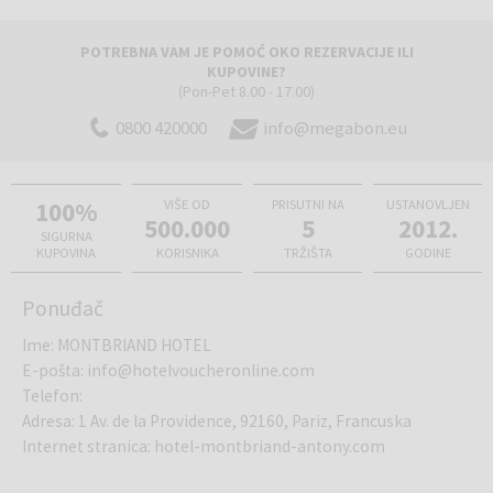
objekat na raspolaganju je bezbedan privatni parking. Bezbrižan
boravak dopunjuju 24-časovna recepcija, ljubazno višejezično
POTREBNA VAM JE POMOĆ OKO REZERVACIJE ILI
osoblje, ostava za prtljag i moderno opremljene sale za sastanke za
KUPOVINE?
poslovne susrete.
(Pon-Pet 8.00 - 17.00)
0800 420000
info@megabon.eu
Istražite romantični
Pariz
, posetite Ajfelov toranj, muzej Luvr i
katedralu Notre-Dame, uživajte u kupovini u modnim četvrtima ili se
prepustite autentičnom francuskom gostoprimstvu, vrhunskoj
100%
VIŠE OD
PRISUTNI NA
USTANOVLJEN
500.000
5
2012.
gastronomiji i vrhunskim vinima. Ova destinacija predstavlja savršen
SIGURNA
izbor za nezaboravan gradski odmor, uspešno poslovno putovanje
KUPOVINA
KORISNIKA
TRŽIŠTA
GODINE
ili romantični beg u srce Francuske!
Ponuđač
Ime
:
MONTBRIAND HOTEL
E-pošta
:
info@hotelvoucheronline.com
Telefon
:
Adresa
:
1 Av. de la Providence, 92160, Pariz, Francuska
Internet stranica
:
hotel-montbriand-antony.com