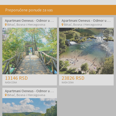
Preporučene ponude za vas
Apartmani Oeneus - Odmor u blizini reke Une i Japodskih otoka uz čari netaknute prirode
Apartmani Oeneus - Odmor u blizini reke Une i Japodskih otoka uz čari netaknute prirode
Bihać
,
Bosna i Hercegovina
Bihać
,
Bosna i Hercegovina
13146 RSD
23826 RSD
NAŠA CENA
NAŠA CENA
Apartmani Oeneus - Odmor u blizini reke Une i Japodskih ostrva uz čari netaknute prirode
Bihać
,
Bosna i Hercegovina