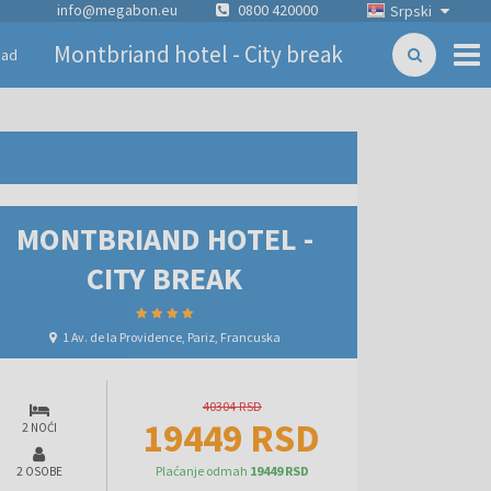
info@megabon.eu
0800 420000
Srpski
Montbriand hotel - City break
zad
MONTBRIAND HOTEL -
CITY BREAK
1 Av. de la Providence, Pariz, Francuska
40304 RSD
19449 RSD
2 NOĆI
Plaćanje odmah
19449 RSD
2 OSOBE