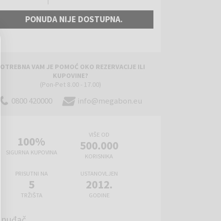
PONUDA NIJE DOSTUPNA.
OTREBNA VAM JE POMOĆ OKO REZERVACIJE ILI
KUPOVINE?
(Pon-Pet 8.00 - 17.00)
0800 420000
info@megabon.eu
VIŠE OD
100%
500.000
SIGURNA KUPOVINA
KORISNIKA
PRISUTNI NA
USTANOVLJEN
5
2012.
TRŽIŠTA
GODINE
onuđač