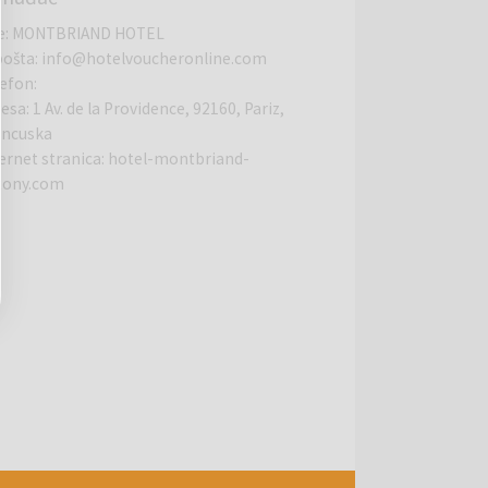
e
:
MONTBRIAND HOTEL
pošta
:
info@hotelvoucheronline.com
lefon
:
resa
:
1 Av. de la Providence, 92160, Pariz,
ancuska
ernet stranica
:
hotel-montbriand-
tony.com