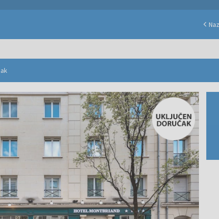
Na
eak