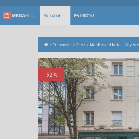
%
SMEŠTAJ
AKCIJE
Francuska
Pariz
Montbriand hotel - City br
-
52
%