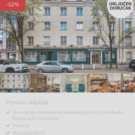
-
52
%
Ponuda uključuje
2x noćenje u Standard dvokrevetnoj sobi za 2 osobe ili u
Family suite za 4 osobe
Doručak
Besplatan Wi-Fi