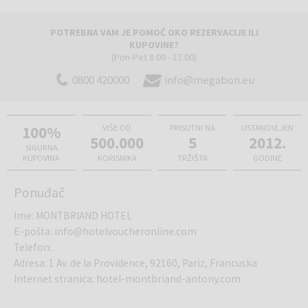
objekat na raspolaganju je bezbedan privatni parking. Bezbrižan
boravak dopunjuju 24-časovna recepcija, ljubazno višejezično
POTREBNA VAM JE POMOĆ OKO REZERVACIJE ILI
osoblje, ostava za prtljag i moderno opremljene sale za sastanke za
KUPOVINE?
poslovne susrete.
(Pon-Pet 8.00 - 17.00)
0800 420000
info@megabon.eu
Istražite romantični
Pariz
, posetite Ajfelov toranj, muzej Luvr i
katedralu Notre-Dame, uživajte u kupovini u modnim četvrtima ili se
prepustite autentičnom francuskom gostoprimstvu, vrhunskoj
100%
VIŠE OD
PRISUTNI NA
USTANOVLJEN
500.000
5
2012.
gastronomiji i vrhunskim vinima. Ova destinacija predstavlja savršen
SIGURNA
izbor za nezaboravan gradski odmor, uspešno poslovno putovanje
KUPOVINA
KORISNIKA
TRŽIŠTA
GODINE
ili romantični beg u srce Francuske!
Ponuđač
Ime
:
MONTBRIAND HOTEL
E-pošta
:
info@hotelvoucheronline.com
Telefon
:
Adresa
:
1 Av. de la Providence, 92160, Pariz, Francuska
Internet stranica
:
hotel-montbriand-antony.com