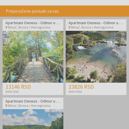
Preporučene ponude za vas
Apartmani Oeneus - Odmor u blizini reke Une i Japodskih otoka uz čari netaknute prirode
Apartmani Oeneus - Odmor u blizini reke Une i Japodskih otoka uz čari netaknute prirode
Bihać
,
Bosna i Hercegovina
Bihać
,
Bosna i Hercegovina
13146 RSD
23826 RSD
NAŠA CENA
NAŠA CENA
Apartmani Oeneus - Odmor u blizini reke Une i Japodskih ostrva uz čari netaknute prirode
Bihać
,
Bosna i Hercegovina