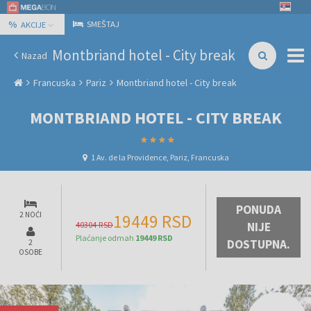
%
SMEŠTAJ
AKCIJE
Montbriand hotel - City break
Nazad
Francuska
Pariz
Montbriand hotel - City break
MONTBRIAND HOTEL - CITY BREAK
1 Av. de la Providence, Pariz, Francuska
PONUDA
2 NOĆI
19449 RSD
40304 RSD
NIJE
Plaćanje odmah
19449 RSD
DOSTUPNA.
2
OSOBE