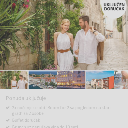
Ponuda uključuje
2x noćenje u sobi "Room for 2 sa pogledom na stari
grad" za 2 osobe
Buffet doručak
Brunch uz penušava vina do 13 sati