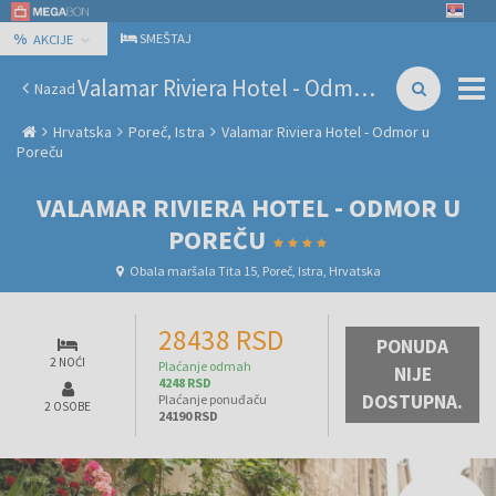
%
SMEŠTAJ
AKCIJE
Valamar Riviera Hotel - Odmor u Poreču
Nazad
Hrvatska
Poreč, Istra
Valamar Riviera Hotel - Odmor u
Poreču
VALAMAR RIVIERA HOTEL - ODMOR U
POREČU
Obala maršala Tita 15, Poreč, Istra, Hrvatska
28438 RSD
PONUDA
2 NOĆI
Plaćanje odmah
NIJE
4248 RSD
DOSTUPNA.
Plaćanje ponuđaču
2 OSOBE
24190 RSD