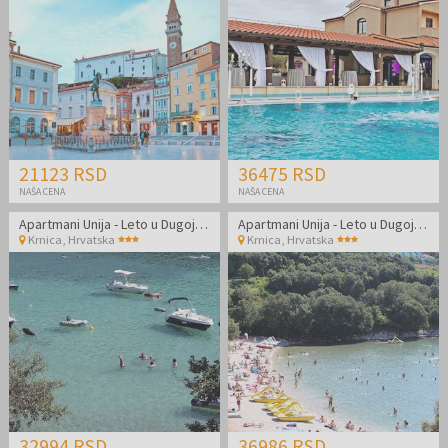
21123 RSD
36475 RSD
NAŠA CENA
NAŠA CENA
Apartmani Unija - Leto u Dugoj Uvali
Apartmani Unija - Leto u Dugoj Uvali
Krnica
,
Hrvatska
Krnica
,
Hrvatska
32994 RSD
36986 RSD