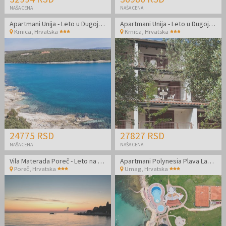
NAŠA CENA
NAŠA CENA
Apartmani Unija - Leto u Dugoj Uvali
Apartmani Unija - Leto u Dugoj Uvali
Krnica
,
Hrvatska
Krnica
,
Hrvatska
24775 RSD
27827 RSD
NAŠA CENA
NAŠA CENA
Vila Materada Poreč - Leto na izuzetnoj lokaciji
Apartmani Polynesia Plava Laguna - Kraj leta u Istri uz polupansion
Poreč
,
Hrvatska
Umag
,
Hrvatska