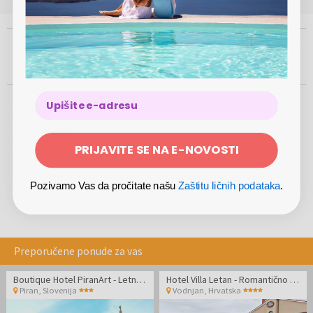
100%
VIŠE OD
PRISUTNI NA
USTANOVLJEN
500.000
5
2012.
SIGURNA
KUPOVINA
KORISNIKA
TRŽIŠTA
GODINE
Ponuđač
Ime
:
VALAMAR RIVIERA HOTEL
E-pošta
:
coupon@valamar.com
PRIJAVITE SE NA E-NOVOSTI
Telefon
:
+385 52 465 120
Adresa
:
Obala marsala Tita 15, 52440, Porec, Hrvatska
Pozivamo Vas da pročitate našu
Zaštitu ličnih podataka
.
Internet stranica
:
www.valamar.com
Preporučene ponude za vas
Boutique Hotel PiranArt - Letnji odmor u boutique hotelu u Piranu
Hotel Villa Letan - Romantično ili porodično leto
Piran
,
Slovenija
Vodnjan
,
Hrvatska