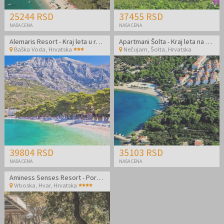
25244 RSD
37455 RSD
NAŠA CENA
NAŠA CENA
Alemaris Resort - Kraj leta u renoviranom hotelu za velike porodice
Apartmani Šolta - Kraj leta na Šolti
Baška Voda
,
Hrvatska
Nečujam, Šolta
,
Hrvatska
39804 RSD
35103 RSD
NAŠA CENA
NAŠA CENA
Aminess Senses Resort - Porodična jesen sa all inclusive light na Hvaru
Vrboska, Hvar
,
Hrvatska