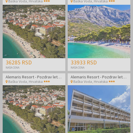
Baška Voda
,
Hrvatska
Baška Voda
,
Hrvatska
36285 RSD
33933 RSD
NAŠA CENA
NAŠA CENA
Alemaris Resort - Pozdrav letu u renoviranom hotelu
Alemaris Resort - Pozdrav letu u renoviranom hotelu
Baška Voda
,
Hrvatska
Baška Voda
,
Hrvatska