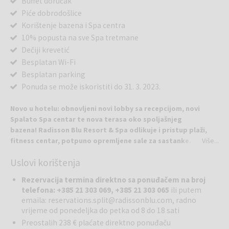
Buffet doručak
Piće dobrodošlice
Korištenje bazena i Spa centra
10% popusta na sve Spa tretmane
Dečiji krevetić
Besplatan Wi-Fi
Besplatan parking
Ponuda se može iskoristiti do 31. 3. 2023.
Novo u hotelu: obnovljeni novi
lobby sa recepcijom, novi
Spalato Spa centar te nova terasa oko spoljašnjeg
bazena! Radisson Blu Resort & Spa odlikuje i pristup plaži,
fitness centar, potpuno opremljene sale za sastanke.
Više...
Radisson Blu Resort & Spa, Split nudi 252 soba i apartmana
Uslovi korištenja
uz širok izbor dodatnih sadržaja, kao i nekoliko restorana i
barova koji poslužuju mediteransku i kontinentalnu kuhinju.
Rezervacija termina direktno sa ponuđačem na broj
telefona:
+385 21 303 069, +385 21 303 065
ili putem
Bilo da Split posećujete u jesen, zimu, proleće ili leto, avantura vas
emaila: reservations.split@radissonblu.com, radno
sigurno očekuje. Uživati možete u aktivnostima u prirodi, najčišćim
vrijeme od ponedeljka do petka od 8 do 18 sati
plažama, upoznavanju grada, gastronomskim delicijama u vrhunskim
Preostalih 238 € plaćate direktno ponuđaču
restoranima, shoppingu u staroj gradskoj jezgri, izletima na obližnja