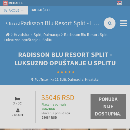
%
SMEŠTAJ
AKCIJE
Radisson Blu Resort Split - Luksuzno opuštanje u Splitu
Nazad
Hrvatska
Split, Dalmacija
Radisson Blu Resort Split -
Luksuzno opuštanje u Splitu
RADISSON BLU RESORT SPLIT -
LUKSUZNO OPUŠTANJE U SPLITU
Put Trstenika 19, Split, Dalmacija, Hrvatska
35046 RSD
PONUDA
3 NOĆI
Plaćanje odmah
NIJE
6962 RSD
DOSTUPNA.
Plaćanje ponuđaču
2 OSOBE
28084 RSD