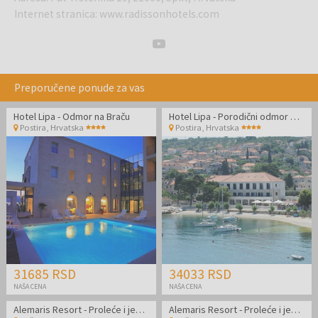
Internet stranica
:
www.radissonhotels.com
Preporučene ponude za vas
Hotel Lipa - Odmor na Braču
Hotel Lipa - Porodični odmor na Braču
Postira
,
Hrvatska
Postira
,
Hrvatska
31685 RSD
34033 RSD
NAŠA CENA
NAŠA CENA
Alemaris Resort - Proleće i jesen u renoviranom hotelu za velike porodice
Alemaris Resort - Proleće i jesen u renoviranom hotelu