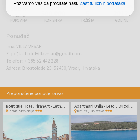
Pozivamo Vas da pročitate našu
Zaštitu ličnih podataka
.
100%
VIŠE OD
PRISUTNI NA
USTANOVLJEN
500.000
5
2012.
SIGURNA
KUPOVINA
KORISNIKA
TRŽIŠTA
GODINE
Ponuđač
Ime
:
VILLA VRSAR
E-pošta
:
hotelvillavrsar@gmail.com
Telefon
:
+ 385 52 442 228
Adresa
:
Brostolade 23, 52450, Vrsar, Hrvatska
Preporučene ponude za vas
Boutique Hotel PiranArt - Letnji odmor u boutique hotelu u Piranu
Apartmani Unija - Leto u Dugoj Uvali
Piran
,
Slovenija
Krnica
,
Hrvatska