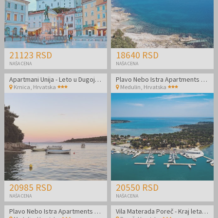
21123 RSD
18640 RSD
NAŠA CENA
NAŠA CENA
Apartmani Unija - Leto u Dugoj Uvali
Plavo Nebo Istra Apartments - Lavanda 2+2
Krnica
,
Hrvatska
Medulin
,
Hrvatska
20985 RSD
20550 RSD
NAŠA CENA
NAŠA CENA
Plavo Nebo Istra Apartments - Oleander Comfort 2+2
Vila Materada Poreč - Kraj leta na izuzetnoj lokaciji