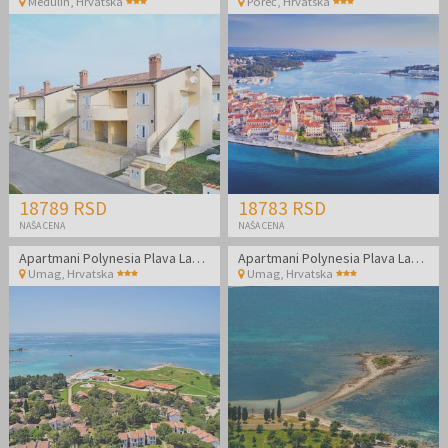
Medulin
,
Hrvatska
Poreč
,
Hrvatska
18789 RSD
18783 RSD
NAŠA CENA
NAŠA CENA
Apartmani Polynesia Plava Laguna - Kraj leta u Istri
Apartmani Polynesia Plava Laguna - Kraj leta u Istri
Umag
,
Hrvatska
Umag
,
Hrvatska