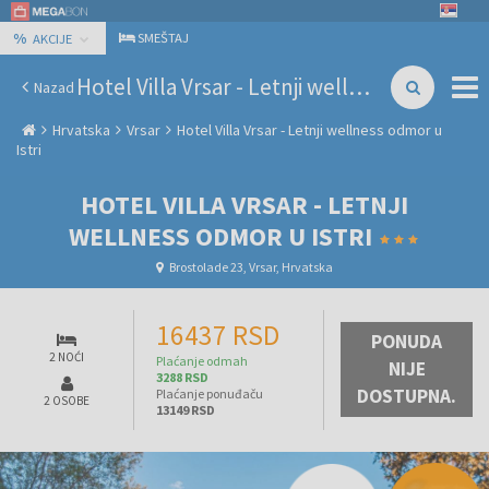
%
SMEŠTAJ
AKCIJE
Hotel Villa Vrsar - Letnji wellness odmor u Istri
Nazad
Hrvatska
Vrsar
Hotel Villa Vrsar - Letnji wellness odmor u
Istri
HOTEL VILLA VRSAR - LETNJI
WELLNESS ODMOR U ISTRI
Brostolade 23, Vrsar, Hrvatska
16437 RSD
PONUDA
2 NOĆI
Plaćanje odmah
NIJE
3288 RSD
DOSTUPNA.
Plaćanje ponuđaču
2 OSOBE
13149 RSD