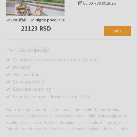
05.09.
-
30.09.2026
Doručak
Nigde povoljnije
21123 RSD
VIŠE
Ponuda uključuje
2x noćenje u dvokrevetnoj sobi za 2 osobe
Doručak
Ulaz u wellness
Besplatan Wi-Fi
Besplatan parking
Ponuda se može iskoristiti 15. 6. 2026.
Gosti se mogu smestiti u jednu od visoko kvalitetno uređenih,
modernih, klimatizovanih i prostranih soba. Prilikom uređenja soba
vodilo se računa o estetskim detaljima, ali i o kvalitetu materijala.
Takođe, posebna pažnja posvetila se i maksimalnoj udobnosti
Više...
gostiju.