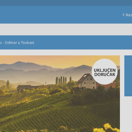
Na
ppo - Odmor u Toskani