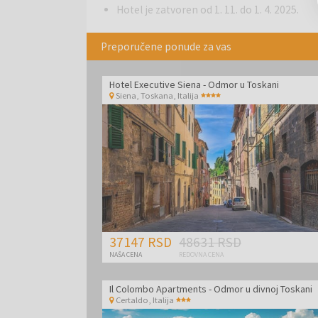
Hotel je zatvoren od 1. 11. do 1. 4. 2025.
Preporučene ponude za vas
Hotel Executive Siena - Odmor u Toskani
Siena, Toskana
,
Italija
37147 RSD
48631 RSD
NAŠA CENA
REDOVNA CENA
Il Colombo Apartments - Odmor u divnoj Toskani
Certaldo
,
Italija