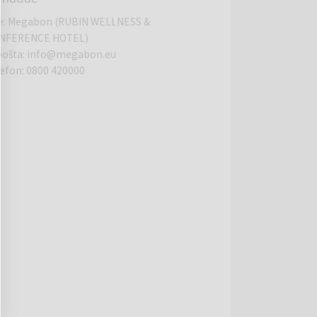
e
:
Megabon (RUBIN WELLNESS &
NFERENCE HOTEL)
pošta
:
info@megabon.eu
lefon
:
0800 420000