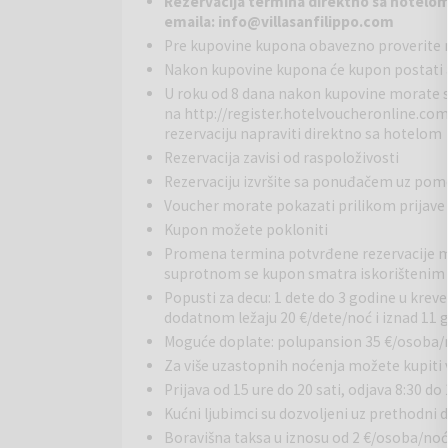
Rezervacija termina direktno sa hotelom 
emaila: info@villasanfilippo.com
Šarmantno imanje nalazi se na uzvisini sa koje se 
Pre kupovine kupona obavezno proverite 
koji je okružuje. Dan započnite zdravim doručkom od
Nakon kupovine kupona će kupon postati a
koje možete uživati u ljepotama lokalne prirode. Zb
i romantičnim zalascima sunca. Na imanju se nalaze
U roku od 8 dana nakon kupovine morate 
na
http://register.hotelvoucheronline.co
što gostima osigurava privatnost pri odmaranju.
rezervaciju napraviti direktno sa hotelom
Rezervacija zavisi od raspoloživosti
Rezervaciju izvršite sa ponuđačem uz po
Voucher morate pokazati prilikom prijave
Kupon možete pokloniti
Promena termina potvrđene rezervacije mo
suprotnom se kupon smatra iskorištenim i
Popusti za decu: 1 dete do 3 godine u krev
dodatnom ležaju 20 €/dete/noć i iznad 11 
Moguće doplate: polupansion 35 €/osoba/noć,
Za više uzastopnih noćenja možete kupiti
Prijava od 15 ure do 20 sati, odjava 8:30 do 
Kućni ljubimci su dozvoljeni uz prethodni 
Boravišna taksa u iznosu od 2 €/osoba/noć 