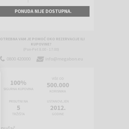
PONUDA NIJE DOSTUPNA.
OTREBNA VAM JE POMOĆ OKO REZERVACIJE ILI
KUPOVINE?
(Pon-Pet 8.00 - 17.00)
0800 420000
info@megabon.eu
VIŠE OD
100%
500.000
SIGURNA KUPOVINA
KORISNIKA
PRISUTNI NA
USTANOVLJEN
5
2012.
TRŽIŠTA
GODINE
onuđač