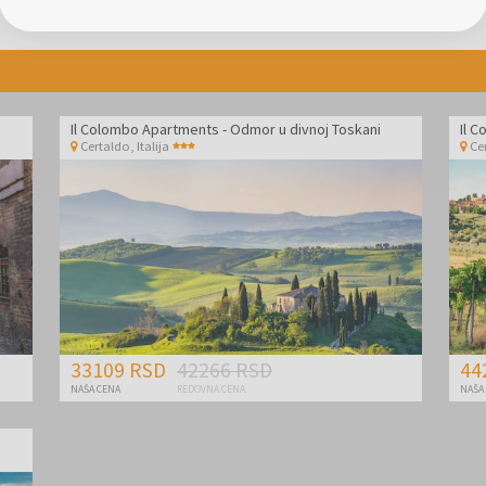
Il Colombo Apartments - Odmor u divnoj Toskani
Il 
Certaldo
,
Italija
Ce
33109 RSD
42266 RSD
44
NAŠA CENA
REDOVNA CENA
NAŠA