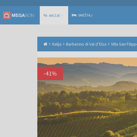
%
SMEŠTAJ
AKCIJE
Italija
Barberino di Val dʼElsa
Villa San Fili
-
41
%