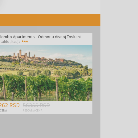
Colombo Apartments - Odmor u divnoj Toskani
rtaldo
,
Italija
262 RSD
56355 RSD
 CENA
REDOVNA CENA