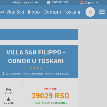
info@megabon.eu
0800 420000
Srpski
Villa San Filippo - Odmor u Toskani
zad
VILLA SAN FILIPPO -
ODMOR U TOSKANI
Strada delle Ginestre 6, Barberino di Val dʼElsa, Italija
65634 RSD
39029 RSD
2 NOĆI
Plaćanje odmah
39029 RSD
2 OSOBE