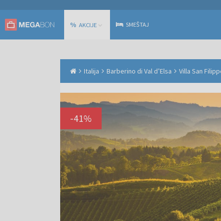
%
SMEŠTAJ
AKCIJE
Italija
Barberino di Val dʼElsa
Villa San Fili
-
41
%