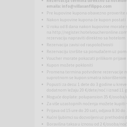
Rezervacija termina direktno sa hotelom 
emaila: info@villasanfilippo.com
Šarmantno imanje nalazi se na uzvisini sa koje se 
Pre kupovine kupona obavezno proverite 
koji je okružuje. Dan započnite zdravim doručkom od
Nakon kupovine kupona će kupon postati a
koje možete uživati u ljepotama lokalne prirode. Zb
i romantičnim zalascima sunca. Na imanju se nalaze
U roku od 8 dana nakon kupovine morate 
na
http://register.hotelvoucheronline.co
što gostima osigurava privatnost pri odmaranju.
rezervaciju napraviti direktno sa hotelom
Rezervacija zavisi od raspoloživosti
Rezervaciju izvršite sa ponuđačem uz po
Voucher morate pokazati prilikom prijave
Kupon možete pokloniti
Promena termina potvrđene rezervacije mo
suprotnom se kupon smatra iskorištenim i
Popusti za decu: 1 dete do 3 godine u krev
dodatnom ležaju 20 €/dete/noć i iznad 11 
Moguće doplate: polupansion 35 €/osoba/noć,
Za više uzastopnih noćenja možete kupiti
Prijava od 15 ure do 20 sati, odjava 8:30 do 
Kućni ljubimci su dozvoljeni uz prethodni 
Boravišna taksa u iznosu od 2 €/osoba/noć 