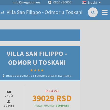
info@megabon.eu
0800 420000
Srpski
Villa San Filippo - Odmor u Toskani
zad
VILLA SAN FILIPPO -
ODMOR U TOSKANI
Strada delle Ginestre 6, Barberino di Val dʼElsa, Italija
65634 RSD
39029 RSD
2 NOĆI
Plaćanje odmah
39029 RSD
2 OSOBE