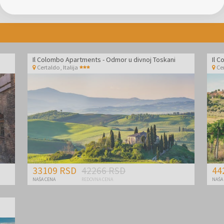
Il Colombo Apartments - Odmor u divnoj Toskani
Il 
Certaldo
,
Italija
Ce
33109 RSD
42266 RSD
44
NAŠA CENA
REDOVNA CENA
NAŠA