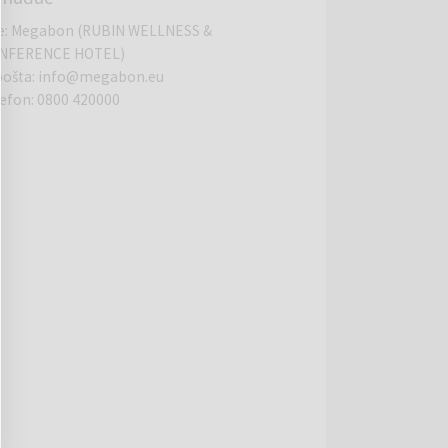
e
:
Megabon (RUBIN WELLNESS &
NFERENCE HOTEL)
pošta
:
info@megabon.eu
lefon
:
0800 420000