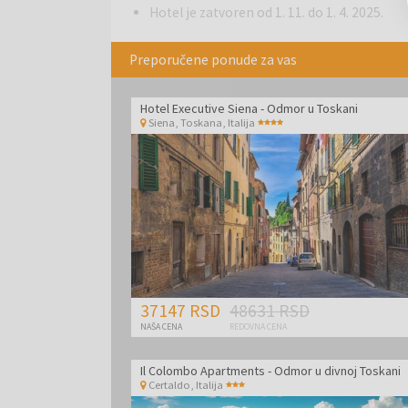
Hotel je zatvoren od 1. 11. do 1. 4. 2025.
Preporučene ponude za vas
Hotel Executive Siena - Odmor u Toskani
Siena, Toskana
,
Italija
37147 RSD
48631 RSD
NAŠA CENA
REDOVNA CENA
Il Colombo Apartments - Odmor u divnoj Toskani
Certaldo
,
Italija