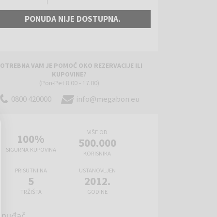
PONUDA NIJE DOSTUPNA.
OTREBNA VAM JE POMOĆ OKO REZERVACIJE ILI
KUPOVINE?
(Pon-Pet 8.00 - 17.00)
0800 420000
info@megabon.eu
VIŠE OD
100%
500.000
SIGURNA KUPOVINA
KORISNIKA
PRISUTNI NA
USTANOVLJEN
5
2012.
TRŽIŠTA
GODINE
onuđač