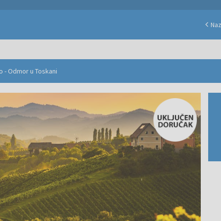
Na
ppo - Odmor u Toskani