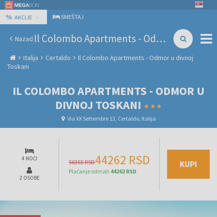
%
SMEŠTAJ
AKCIJE
Il Colombo Apartments - Odmor u divnoj Toskani
Nazad
Italija
Certaldo
Il Colombo Apartments - Odmor u divnoj
Toskani
IL COLOMBO APARTMENTS - ODMOR U
DIVNOJ TOSKANI
Via XX Settembre 13, Certaldo, Italija
44262 RSD
4 NOĆI
56355 RSD
KUPI
Plaćanje odmah
44262 RSD
2 OSOBE