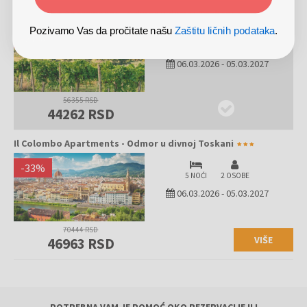
Il Colombo Apartments - Odmor u divnoj Toskani
Pozivamo Vas da pročitate našu
Zaštitu ličnih podataka
.
-
21
%
4 NOĆI
2 OSOBE
06.03.2026
-
05.03.2027
56355 RSD
44262 RSD
Il Colombo Apartments - Odmor u divnoj Toskani
-
33
%
5 NOĆI
2 OSOBE
06.03.2026
-
05.03.2027
70444 RSD
VIŠE
46963 RSD
POTREBNA VAM JE POMOĆ OKO REZERVACIJE ILI