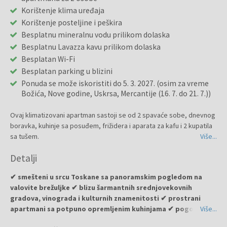
Korištenje klima uređaja
Korištenje posteljine i peškira
Besplatnu mineralnu vodu prilikom dolaska
Besplatnu Lavazza kavu prilikom dolaska
Besplatan Wi-Fi
Besplatan parking u blizini
Ponuda se može iskoristiti do 5. 3. 2027. (osim za vreme
Božića, Nove godine, Uskrsa, Mercantije (16. 7. do 21. 7.))
Ovaj klimatizovani apartman sastoji se od 2 spavaće sobe, dnevnog
boravka, kuhinje sa posuđem, frižidera i aparata za kafu i 2 kupatila
sa tušem.
Više...
Detalji
✔ smešteni u srcu Toskane sa panoramskim pogledom na
valovite brežuljke ✔ blizu šarmantnih srednjovekovnih
gradova, vinograda i kulturnih znamenitosti ✔ prostrani
apartmani sa potpuno opremljenim kuhinjama ✔ pogodno za
Više...
porodice ✔ idealno za opuštajuće i autentično toskansko