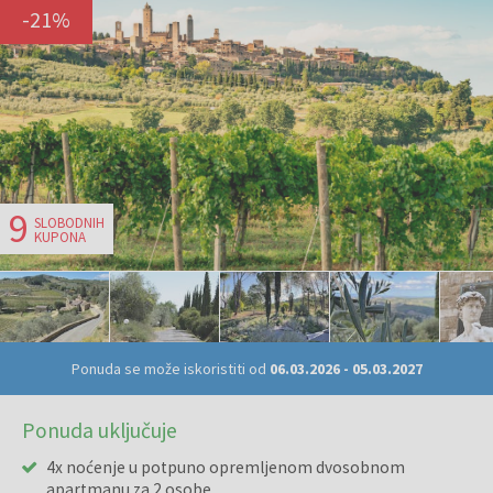
-
21
%
9
SLOBODNIH
KUPONA
Ponuda se može iskoristiti od
06.03.2026
-
05.03.2027
Ponuda uključuje
4x noćenje u potpuno opremljenom dvosobnom
apartmanu za 2 osobe