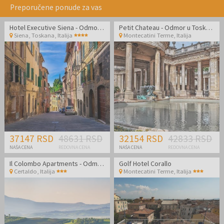
Preporučene ponude za vas
Hotel Executive Siena - Odmor u Toskani
Petit Chateau - Odmor u Toskani i opuštanje u Montecatini Termama
Siena, Toskana
,
Italija
Montecatini Terme
,
Italija
37147 RSD
48631 RSD
32154 RSD
42833 RSD
NAŠA CENA
REDOVNA CENA
NAŠA CENA
REDOVNA CENA
Il Colombo Apartments - Odmor u divnoj Toskani
Golf Hotel Corallo
Certaldo
,
Italija
Montecatini Terme
,
Italija