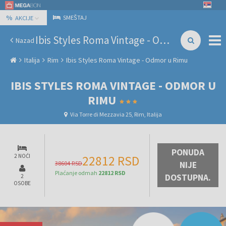
%
SMEŠTAJ
AKCIJE
Ibis Styles Roma Vintage - Odmor u Rimu
Nazad
Italija
Rim
Ibis Styles Roma Vintage - Odmor u Rimu
IBIS STYLES ROMA VINTAGE - ODMOR U
RIMU
Via Torre di Mezzavia 25, Rim, Italija
PONUDA
2 NOĆI
22812 RSD
38604 RSD
NIJE
Plaćanje odmah
22812 RSD
DOSTUPNA.
2
OSOBE