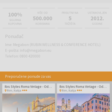
100%
VIŠE OD
PRISUTNI NA
USTANOVLJEN
500.000
5
2012.
SIGURNA
KUPOVINA
KORISNIKA
TRŽIŠTA
GODINE
Ponuđač
Ime
:
Megabon (RUBIN WELLNESS & CONFERENCE HOTEL)
E-pošta
:
info@megabon.eu
Telefon
:
0800 420000
Preporučene ponude za vas
Ibis Styles Roma Vintage - Odmor u Rimu
Ibis Styles Roma Vintage - Odmor u Rimu
Rim
,
Italija
Rim
,
Italija