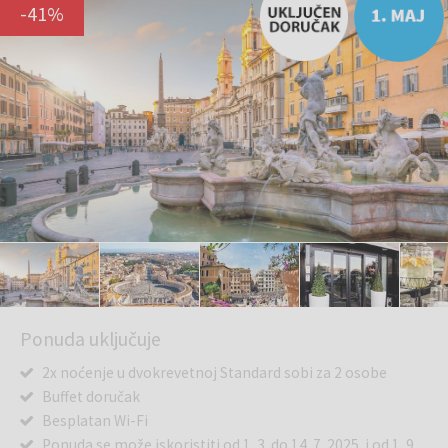
-
41
%
Ponuda uključuje
2x noćenje u dvokrevetnoj Standard sobi za 2 osobe
Buffet doručak
Besplatan Wi-Fi
Ponuda se može iskoristiti od 1. 3. do 14. 7. 2025. i od 1. 9.