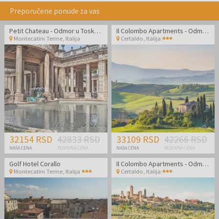
Preporučene ponude za vas
Petit Chateau - Odmor u Toskani i opuštanje u Montecatini Termama
Il Colombo Apartments - Odmor u divnoj Toskani
Montecatini Terme
,
Italija
Certaldo
,
Italija
32154 RSD
42833 RSD
33109 RSD
42266 RSD
NAŠA CENA
REDOVNA CENA
NAŠA CENA
REDOVNA CENA
Golf Hotel Corallo
Il Colombo Apartments - Odmor u divnoj Toskani
Montecatini Terme
,
Italija
Certaldo
,
Italija