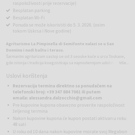
raspoloživosti prije rezervacije)
Besplatan parking
Besplatan Wi-Fi
Ponuda se može iskoristiti do 5. 3. 2026. (osim
tokom Uskrsa i Nove godine)
Agriturismo La Pimpinella di Semifonte nalazi se u San
Donninu i nudi baštu i terasu.
Šarmantni agriturizam sastoji se od 3 seoske kuće u srcu Toskane,
gde istorija i tradicija koegzistiraju sa najmodernijom udobnošću.
Više...
Velika dvokrevetna soba: veliki bračni krevet, pogled na vrt, klima
Uslovi korištenja
uređaj, sopstveno kupatilo, besplatan Wi-Fi. Sopstveno kupatilo ima
tuš, bide, WC, fen za kosu, besplatne toaletne potrepštine i toaletni
Rezervacija termina direktno sa ponuđačem na
papir. Peškiri i posteljina također su dostupni u sobi. Pušenje je
telefonski broj: +39 347 884 7061 ili putem
zabranjeno.
emaila: alessandra.dalzocchio@gmail.com
Pre kupovine kupona obavezno proverite raspoloživost
Smeštaj je udaljen 25 km od trga Piazza Matteotti, a gostima su na
željenog termina
raspolaganju besplatan WiFi i privatno parkiralište. Piazzale
Nakon kupovine kupona će kupon postati aktivan u roku
Michelangelo udaljen je 41 km od objekta La Pimpinella di
48 sati
Semifonte, a Ponte Vecchio 42 km. Najbliži aerodrom je
U roku od 10 dana nakon kupovine morate svoj Megabon
Aerodrom Firenca, 43 km od La Pimpinella di Semifonte.