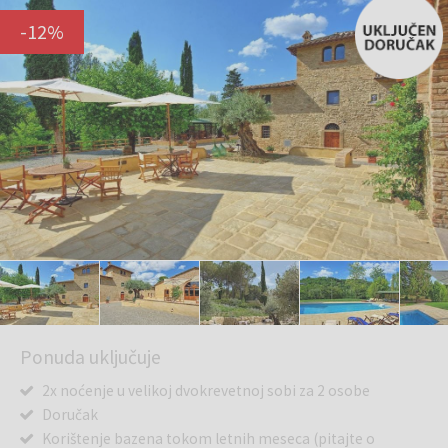
-
12
%
Ponuda uključuje
2x noćenje u velikoj dvokrevetnoj sobi za 2 osobe
Doručak
Korištenje bazena tokom letnih meseca (pitajte o