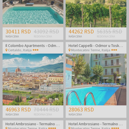
30411 RSD
43092 RSD
44262 RSD
56355 RSD
NAŠA CENA
REDOVNA CENA
NAŠA CENA
REDOVNA CENA
Il Colombo Apartments - Odmor u divnoj Toskani
Hotel Cappelli - Odmor u Toskani
Certaldo
,
Italija
Montecatini Terme
,
Italija
46963 RSD
70444 RSD
28063 RSD
NAŠA CENA
REDOVNA CENA
NAŠA CENA
Hotel Ambrosiano - Termalno opuštanje u srcu Toskane
Hotel Ambrosiano - Termalno opuštanje u srcu Toskane
Montecatini Terme
,
Italija
Montecatini Terme
,
Italija