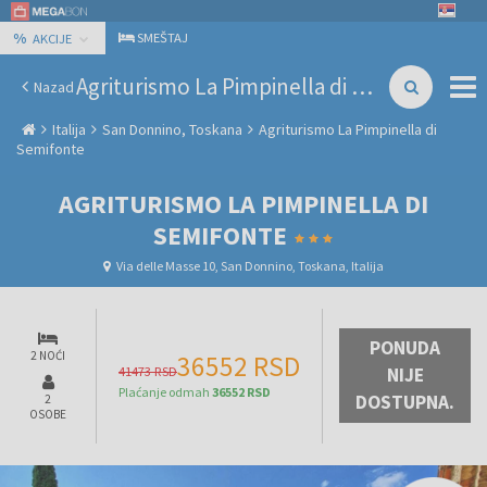
%
SMEŠTAJ
AKCIJE
Agriturismo La Pimpinella di Semifonte
Nazad
Italija
San Donnino, Toskana
Agriturismo La Pimpinella di
Semifonte
AGRITURISMO LA PIMPINELLA DI
SEMIFONTE
Via delle Masse 10, San Donnino, Toskana, Italija
PONUDA
2 NOĆI
36552 RSD
41473 RSD
NIJE
Plaćanje odmah
36552 RSD
DOSTUPNA.
2
OSOBE