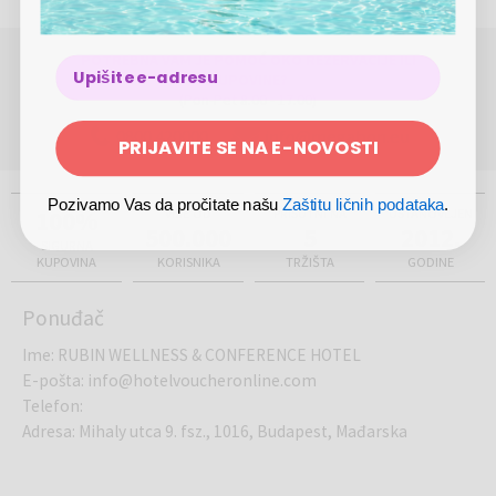
POTREBNA VAM JE POMOĆ OKO REZERVACIJE ILI
KUPOVINE?
(Pon-Pet 8.00 - 17.00)
0800 420000
info@megabon.eu
PRIJAVITE SE NA E-NOVOSTI
Pozivamo Vas da pročitate našu
Zaštitu ličnih podataka
.
100%
VIŠE OD
PRISUTNI NA
USTANOVLJEN
500.000
5
2012.
SIGURNA
KUPOVINA
KORISNIKA
TRŽIŠTA
GODINE
Ponuđač
Ime
:
RUBIN WELLNESS & CONFERENCE HOTEL
E-pošta
:
info@hotelvoucheronline.com
Telefon
:
Adresa
:
Mihaly utca 9. fsz., 1016, Budapest, Mađarska