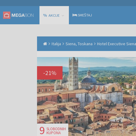
%
SMEŠTAJ
AKCIJE
Italija
Siena, Toskana
Hotel Executive Sien
-
21
%
9
SLOBODNIH
KUPONA