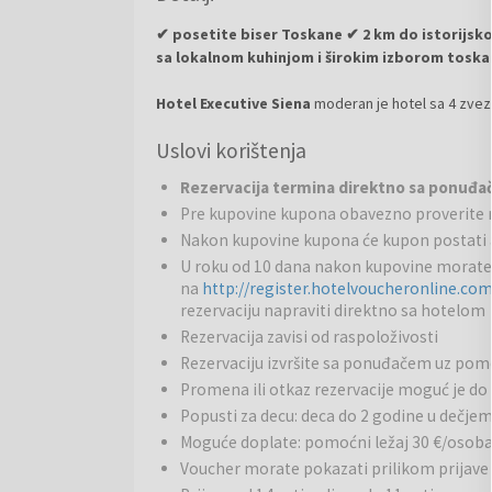
✔ posetite biser Toskane ✔ 2 km do istorijs
sa lokalnom kuhinjom i širokim izborom toska
Hotel Executive Siena
moderan je hotel sa 4 zvezd
univerzitetnog kompleksa i konferencijskog centra 
Uslovi korištenja
stanice i nekoliko minuta od centar grada. Hotel i
osigurava da svaki gost dobije osobnu pažnju. Sve 
Rezervacija termina direktno sa ponuđ
najbolju moguću udobnost i idealan boravak.
Pre kupovine kupona obavezno proverite 
Nakon kupovine kupona će kupon postati a
Restoran i bar
: Od doručka ujutro do ručka u podn
kušanje najboljih jela tradicionalne lokalne kuhinj
U roku od 10 dana nakon kupovine morate
nacionalne kuhinje. Osim toga, podrum, zahvaljujući
na
http://register.hotelvoucheronline.co
rezervaciju napraviti direktno sa hotelom
primer, nudi širok izbor nacionalnih vina, idealnih za
prikladan je za aperitiv ili večernje piće sa prijatelj
Rezervacija zavisi od raspoloživosti
Rezervaciju izvršite sa ponuđačem uz po
Okolina
: Zbog svoje vrlo mirne lokacije, Hotel Exe
Promena ili otkaz rezervacije moguć je do 
prekrasnog grada Siene, sa svojom čarolijom uskih k
Popusti za decu: deca do 2 godine u dečje
koja nude jedinstvene lokacije kao što su: vinska re
Moguće doplate: pomoćni ležaj 30 €/osob
Firenca. Svoje goste poslužujemo na profesionalan i
Voucher morate pokazati prilikom prijave