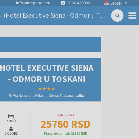
info@megabon.eu
0800 420000
Srpski
Hotel Executive Siena - Odmor u Toskani
zad
HOTEL EXECUTIVE SIENA
- ODMOR U TOSKANI
Via Nazareno Orlandi, Siena, Toskana, Italija
32811 RSD
25780 RSD
2 NOĆI
Plaćanje odmah
25780 RSD
2 OSOBE