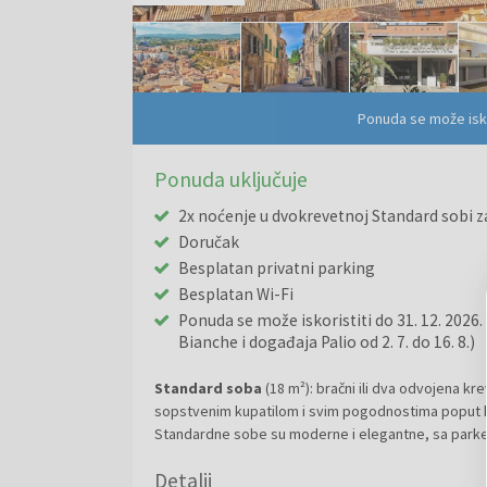
Ponuda se može isko
Ponuda uključuje
2x noćenje u dvokrevetnoj Standard sobi z
Doručak
Besplatan privatni parking
Besplatan Wi-Fi
Ponuda se može iskoristiti do 31. 12. 2026
Bianche i događaja Palio od 2. 7. do 16. 8.)
Standard soba
(18 m²): bračni ili dva odvojena kr
sopstvenim kupatilom i svim pogodnostima poput kade
Standardne sobe su moderne i elegantne, sa parke
Detalji