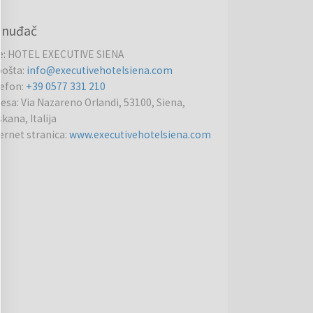
onuđač
e
:
HOTEL EXECUTIVE SIENA
pošta
:
info@executivehotelsiena.com
lefon
:
+39 0577 331 210
resa
:
Via Nazareno Orlandi, 53100, Siena,
kana, Italija
ernet stranica
:
www.executivehotelsiena.com