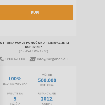
KUPI
OTREBNA VAM JE POMOĆ OKO REZERVACIJE ILI
KUPOVINE?
(Pon-Pet 8.00 - 17.00)
0800 420000
info@megabon.eu
VIŠE OD
100%
500.000
SIGURNA KUPOVINA
KORISNIKA
PRISUTNI NA
USTANOVLJEN
5
2012.
TRŽIŠTA
GODINE