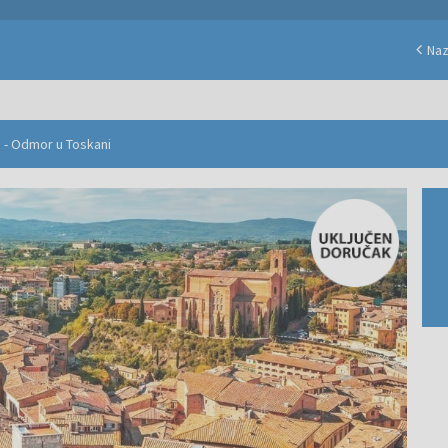
Na
a - Odmor u Toskani