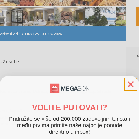
ristiti od
17.10.2025
-
31.12.2026
P
a 2 osobe
. (osim za vreme Uskrsa, nove godine, događaja Strade
VOLITE PUTOVATI?
eveta, kupatilo sa tušem ili kadom. Elegantna soba sa
 ili tuša i king size kreveta ili 2 kreveta za jednu osobu.
Pridružite se više od 200.000 zadovoljnih turista i
tom. Također postoji mogućnost rezervacije soba za pušače.
Više...
među prvima primite naše najbolje ponude
direktno u inbox!