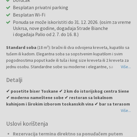
Doručak
Besplatan privatni parking
Besplatan Wi-Fi
Ponuda se može iskoristiti do 31. 12. 2026. (osim za vreme
Uskrsa, nove godine, događaja Strade Bianche
i događaja Palio od 2. 7. do 16. 8.)
Standard soba
(18 m²): bračni ili dva odvojena kreveta, kupatilo sa
tušem ili kadom. Elegantna soba sa sopstvenim kupatilom i svim
pogodnostima poput kade ili tuša i king size kreveta ili 2 kreveta za
jednu osobu. Standardne sobe su moderne i elegantne, sa
Više...
parketom. Također postoji mogućnost rezervacije soba za pušače.
Detalji
✔ posetite biser Toskane ✔ 2 km do istorijskog centra Siene
✔ moderno nameštene sobe ✔ restoran sa lokalnom
kuhinjom i širokim izborom toskanskih vina ✔ bar sa terasom
Više...
Hotel Executive Siena
moderan je hotel sa 4 zvezdice smešten u
Uslovi korištenja
rezidencijalnoj četvrti Scacciapensieri, u blizini
univerzitetnog kompleksa i konferencijskog centra bolnice Santa
Rezervacija termina direktno sa ponuđačem putem
Maria alle Scotte, nedaleko od železničke stanice i nekoliko minuta