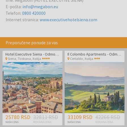
Ime
:
Megabon (HOTEL EXECUTIVE SIENA)
E-pošta
:
info@megabon.eu
Telefon
:
0800 420000
Internet stranica
:
www.executivehotelsiena.com
Preporučene ponude za vas
Hotel Executive Siena - Odmor u Toskani
Il Colombo Apartments - Odmor u divnoj Toskani
Siena, Toskana
,
Italija
Certaldo
,
Italija
25780 RSD
32811 RSD
33109 RSD
42266 RSD
NAŠA CENA
REDOVNA CENA
NAŠA CENA
REDOVNA CENA