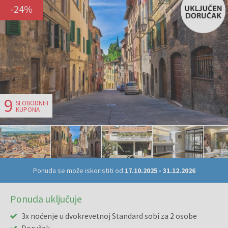
-
24
%
9
SLOBODNIH
KUPONA
Ponuda se može iskoristiti od
17.10.2025
-
31.12.2026
Ponuda uključuje
3x noćenje u dvokrevetnoj Standard sobi za 2 osobe