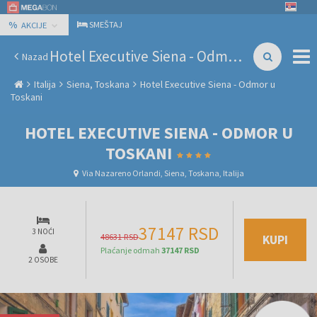
%
SMEŠTAJ
AKCIJE
Hotel Executive Siena - Odmor u Toskani
Nazad
Italija
Siena, Toskana
Hotel Executive Siena - Odmor u
Toskani
HOTEL EXECUTIVE SIENA - ODMOR U
TOSKANI
Via Nazareno Orlandi, Siena, Toskana, Italija
37147 RSD
3 NOĆI
48631 RSD
KUPI
Plaćanje odmah
37147 RSD
2 OSOBE