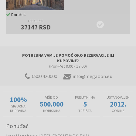
Doručak
48631 RSD
37147 RSD
POTREBNA VAM JE POMOĆ OKO REZERVACIJE ILI
KUPOVINE?
(Pon-Pet 8.00 - 17.00)
0800 420000
info@megabon.eu
100%
VIŠE OD
PRISUTNI NA
USTANOVLJEN
500.000
5
2012.
SIGURNA
KUPOVINA
KORISNIKA
TRŽIŠTA
GODINE
Ponuđač