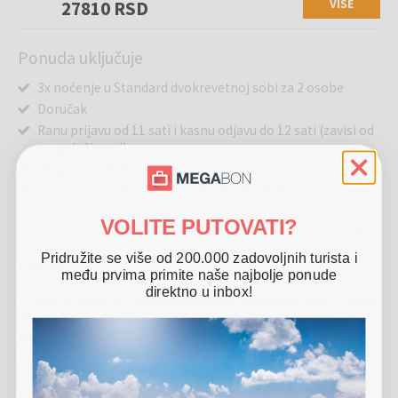
VIŠE
27810 RSD
Ponuda uključuje
3x noćenje u Standard dvokrevetnoj sobi za 2 osobe
Doručak
Ranu prijavu od 11 sati i kasnu odjavu do 12 sati (zavisi od
raspoloživosti)
Besplatan Wi-Fi
Ponuda se može iskoristiti do 31. 10. 2026.
VOLITE PUTOVATI?
Više...
Pridružite se više od 200.000 zadovoljnih turista i
Detalji
među prvima primite naše najbolje ponude
direktno u inbox!
✔ odlična lokacija u budimpeštanskoj poslovnoj četvrti Bude
✔ u blizini Kongresnog centra i Svetskog trgovinskog centra
Budapest ✔ samo 15 minuta do centra grada autobusom ili
taksijem ✔ miran zeleni vrt za opuštanje nakon obilaska
Više...
grada ✔ porodično vođen hotel sa ličnim pristupom ✔
Uslovi korištenja
besplatan Wi-Fi, konferencijska sala i recepcija 24/7