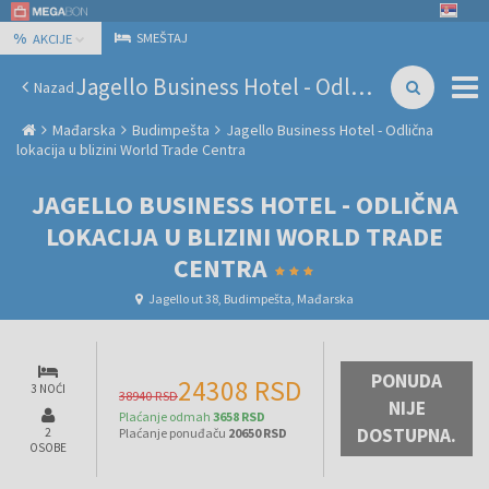
%
SMEŠTAJ
AKCIJE
Jagello Business Hotel - Odlična lokacija u blizini World Trade Centra
Nazad
Mađarska
Budimpešta
Jagello Business Hotel - Odlična
lokacija u blizini World Trade Centra
JAGELLO BUSINESS HOTEL - ODLIČNA
LOKACIJA U BLIZINI WORLD TRADE
CENTRA
Jagello ut 38, Budimpešta, Mađarska
PONUDA
24308 RSD
3 NOĆI
38940 RSD
NIJE
Plaćanje odmah
3658 RSD
DOSTUPNA.
2
Plaćanje ponuđaču
20650 RSD
OSOBE