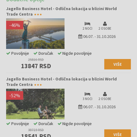
Jagello Business Hotel - Odlična lokacija u blizini World
Trade Centra
-
46
%
2 NOĆI
2 OSOBE
06.07.
-
31.10.2026
Povoljnije
Doručak
Nigde povoljnije
25816 RSD
VIŠE
13847 RSD
Jagello Business Hotel - Odlična lokacija u blizini World
Trade Centra
-
52
%
3 NOĆI
2 OSOBE
06.07.
-
31.10.2026
Povoljnije
Doručak
Nigde povoljnije
38723 RSD
VIŠE
18541 RSD