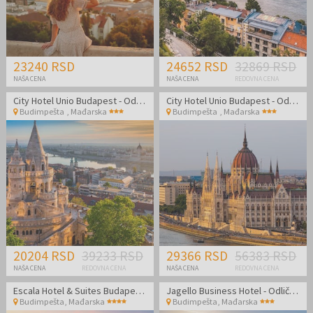
23240 RSD
24652 RSD
32869 RSD
NAŠA CENA
NAŠA CENA
REDOVNA CENA
City Hotel Unio Budapest - Odmor u srcu Budimpešte
City Hotel Unio Budapest - Odmor u srcu Budimpešte
Budimpešta
,
Mađarska
Budimpešta
,
Mađarska
20204 RSD
39233 RSD
29366 RSD
56383 RSD
NAŠA CENA
REDOVNA CENA
NAŠA CENA
REDOVNA CENA
Escala Hotel & Suites Budapest - Odmor u Budimpešti
Jagello Business Hotel - Odlična lokacija u blizini World Trade Centra
Budimpešta
,
Mađarska
Budimpešta
,
Mađarska