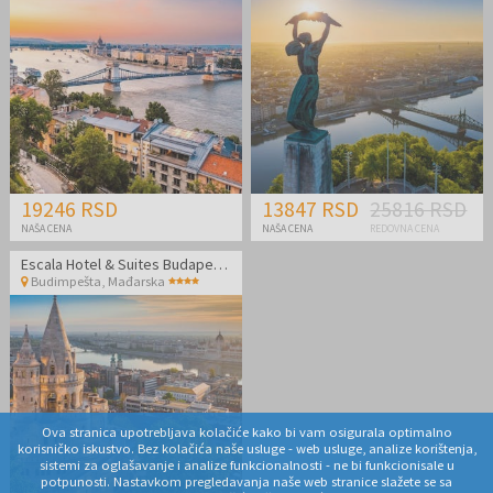
19246 RSD
13847 RSD
25816 RSD
NAŠA CENA
NAŠA CENA
REDOVNA CENA
Escala Hotel & Suites Budapest - Odmor u Budimpešti
Budimpešta
,
Mađarska
Ova stranica upotrebljava kolačiće kako bi vam osigurala optimalno
korisničko iskustvo. Bez kolačića naše usluge - web usluge, analize korištenja,
sistemi za oglašavanje i analize funkcionalnosti - ne bi funkcionisale u
potpunosti. Nastavkom pregledavanja naše web stranice slažete se sa