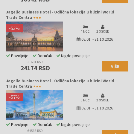
Jagello Business Hotel - Odlična lokacija u blizini World
Trade Centra
-
53
%
4 NOĆI
2 OSOBE
02.01.
-
31.10.2026
Povoljnije
Doručak
Nigde povoljnije
51631 RSD
VIŠE
24174 RSD
Jagello Business Hotel - Odlična lokacija u blizini World
Trade Centra
-
57
%
5 NOĆI
2 OSOBE
02.01.
-
31.10.2026
Povoljnije
Doručak
Nigde povoljnije
64538 RSD