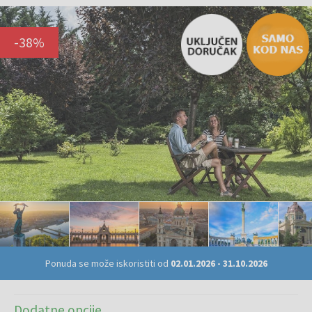
-
38
%
Ponuda se može iskoristiti od
02.01.2026
-
31.10.2026
Dodatne opcije