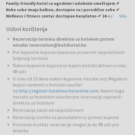
Family-friendly hotel sa ugodnim i udobnim smeštajem ✔
Neke sobe imaju balkon, dostupne su i porodične sobe ✔
Wellness i fitness centar dostupan besplatno ✔ 24-satni
Više...
lobby i snack bar ✔ Podzemna garaža za udobnost gostiju
Uslovi korištenja
Bo33 Hotel
Family & Suites
je moderan hotel sa 4 zvezdice u
Rezervacija termina direktno sa hotelom putem
Budimpešti, otvoren u aprilu 2015. godine. Hotel nudi 62 jedinstvene
emaila: reservation@bo33hotel.hu
i udobne sobe, savršene za odmor i poslovne goste.
Pre kupovine kupona obavezno proverite raspoloživost
željenog termina
Bazeni i wellness:
Gosti mogu besplatno koristiti wellness i fitness
Nakon kupovine kupona će kupon postati aktivan u roku
centar.
48 sati
U roku od 10 dana nakon kupovine morate svoj Megabon
Restorani i barovi:
Dostupan je bogat buffet doručak, a lobby i
kupon zameniti u hotelski voucher
snack bar otvoreni su 24 sata dnevno.
na
http://register.hotelvoucheronline.com
. Nakon toga
morate sa hotelskim voucherom rezervaciju napraviti
Usluge za porodice:
Dostupne su porodične sobe za goste koji
direktno sa hotelom
putuju sa decom.
Rezervacija zavisi od raspoloživosti
Sport i aktivnosti:
Rezervaciju izvršite sa ponuđačem uz pomoć kupona
Fitness centar dostupan je gostima.
Promena ili otkaz rezervacije moguć je do 48 sati pre
Lokacija:
Hotel se nalazi u mirnom delu VII. okruga, blizu glavnih
dolaska