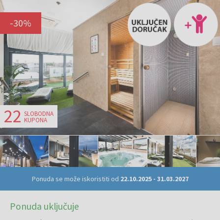
-
30
%
22
SLOBODNA
KUPONA
Ponuda se može iskoristiti od
22.10.2025
-
31.03.2027
Ponuda uključuje