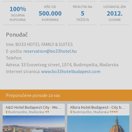
100%
VIŠE OD
PRISUTNI NA
USTANOVLJEN
500.000
5
2012.
SIGURNA
KUPOVINA
KORISNIKA
TRŽIŠTA
GODINE
Ponuđač
Ime
:
BO33 HOTEL FAMILY & SUITES
E-pošta
:
reservation@bo33hotel.hu
Telefon
:
Adresa
:
33 Szovetseg street, 1074, Budimpešta, Mađarska
Internet stranica
:
www.bo33hotelbudapest.com
Preporučene ponude za vas
A&O Hotel Budapest City - Moderan hotel u srcu Budimpešte
Allora Hotel Budapest - City break u Budimpešti
Budimpešta
,
Mađarska
Budimpešta
,
Mađarska