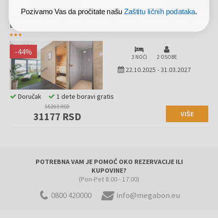
VIŠE
22738 RSD
Pozivamo Vas da pročitate našu
Zaštitu ličnih podataka
.
Bo33 Hotel Family & Suites - Wellness odmor u Budimpešti
-
44
%
3 NOĆI
2 OSOBE
22.10.2025
-
31.03.2027
Doručak
1 dete boravi gratis
55203 RSD
VIŠE
31177 RSD
POTREBNA VAM JE POMOĆ OKO REZERVACIJE ILI
KUPOVINE?
(Pon-Pet 8.00 - 17.00)
0800 420000
info@megabon.eu