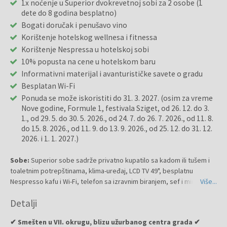
1x noćenje u Superior dvokrevetnoj sobi za 2 osobe (1
dete do 8 godina besplatno)
Bogati doručak i penušavo vino
Korištenje hotelskog wellnesa i fitnessa
Korištenje Nespressa u hotelskoj sobi
10% popusta na cene u hotelskom baru
Informativni materijal i avanturističke savete o gradu
Besplatan Wi-Fi
Ponuda se može iskoristiti do 31. 3. 2027. (osim za vreme
Nove godine, Formule 1, festivala Sziget, od 26. 12. do 3.
1., od 29. 5. do 30. 5. 2026., od 24. 7. do 26. 7. 2026., od 11. 8.
do 15. 8. 2026., od 11. 9. do 13. 9. 2026., od 25. 12. do 31. 12.
2026. i 1. 1. 2027.)
Sobe:
Superior sobe sadrže privatno kupatilo sa kadom ili tušem i
toaletnim potrepštinama, klima-uređaj, LCD TV 49", besplatnu
Nespresso kafu i Wi-Fi, telefon sa izravnim biranjem, sef i minibar.
Više...
Detalji
✔ Smešten u VII. okrugu, blizu užurbanog centra grada ✔