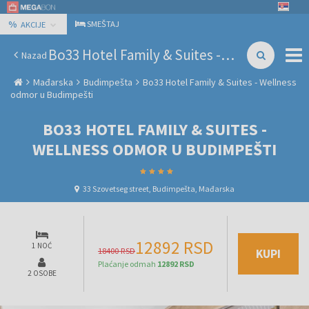
%
SMEŠTAJ
AKCIJE
Bo33 Hotel Family & Suites - Wellness odmor u Budimpešti
Nazad
Mađarska
Budimpešta
Bo33 Hotel Family & Suites - Wellness
odmor u Budimpešti
BO33 HOTEL FAMILY & SUITES -
WELLNESS ODMOR U BUDIMPEŠTI
33 Szovetseg street, Budimpešta, Mađarska
12892 RSD
1 NOĆ
18400 RSD
KUPI
Plaćanje odmah
12892 RSD
2 OSOBE