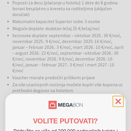
atrakcija Budimpešte.
Popusti za decu (plaćanje u hotelu): 1 dete do 8 godina
boravi besplatno u krevetu sa roditeljima (uključen
doručak)
Budimpešta
je najposećeniji grad u Mađarskoj, poznat po
Maksimalni kapacitet Superior sobe: 3 osobe
zadivljujućoj arhitekturi, živahnom noćnom životu i bogatoj kulturnoj
Moguće doplate: dodatan ležaj 25 €/ležaj/noć
sceni. Istražite slikovite ulice, termalne kupke, svetski poznate
Sezonske doplate: septembar – oktobar 2025.: 30 €/noć,
glazbene nastupe i ukusnu mađarsku kuhinju. Idealno za opuštanje i
novembar 2025.: 9 €/noć, decembar. 2025: 16 €/noć,
istraživanje grada.
januar – februar 2026.: 3 €/noć, mart 2026.: 10 €/noć, april
– avgust 2026.: 22 €/noć, septembar –oktobar 2026.: 30
€/noć, novembar 2026.: 9 €/noć, decembar 2026.: 16
€/noć, januar – februar 2027.: 3 €/noć i mart 2027.: 10
€/noć
Voucher morate predočiti prilikom prijave
Za više uzastopnih noćenja možete kupiti više kupona uz
prethodni dogovor sa hotelom
Prijava od 14 do 24 sati, odjava od 5 do 11 sati
Kućni ljubimci su dozvoljeni uz doplatu od 15 €/noć
Boravišna taksa u iznosu od 4% od vrednosti paketa nije
uključena u cenu i plaća se u hotelu
VOLITE PUTOVATI?
Pridružite se više od 200.000 zadovoljnih turista i