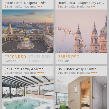
Six Inn Hotel Budapest - Odmor u prijatnom ambijentu u centru Budimpešte!
Hotel Gloria Budapest City Center
Budimpešta
,
Mađarska
Budimpešta
,
Mađarska
17108 RSD
22497 RSD
15855 RSD
NAŠA CENA
REDOVNA CENA
NAŠA CENA
Bo33 Hotel Family & Suites - Wellness odmor u Budimpešti
Bo33 Hotel Family & Suites - Wellness odmor u Budimpešti
Budimpešta
,
Mađarska
Budimpešta
,
Mađarska