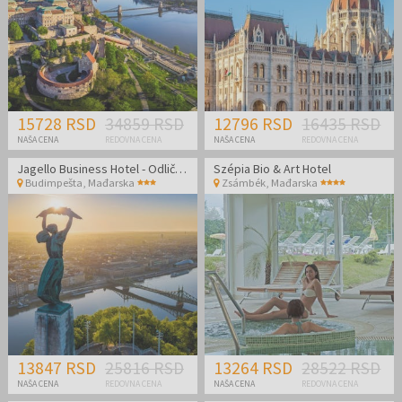
15728 RSD
34859 RSD
12796 RSD
16435 RSD
NAŠA CENA
REDOVNA CENA
NAŠA CENA
REDOVNA CENA
Jagello Business Hotel - Odlična lokacija u blizini World Trade Centra
Szépia Bio & Art Hotel
Budimpešta
,
Mađarska
Zsámbék
,
Mađarska
13847 RSD
25816 RSD
13264 RSD
28522 RSD
NAŠA CENA
REDOVNA CENA
NAŠA CENA
REDOVNA CENA