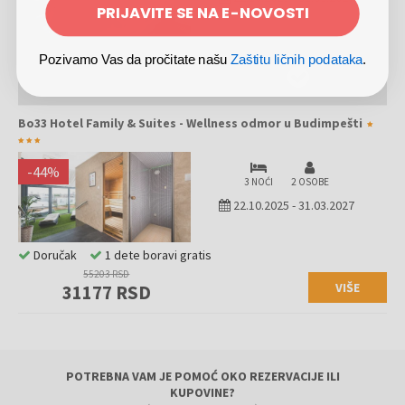
PRIJAVITE SE NA E-NOVOSTI
Doručak
1 dete boravi gratis
Pozivamo Vas da pročitate našu
Zaštitu ličnih podataka
.
36802 RSD
22738 RSD
Bo33 Hotel Family & Suites - Wellness odmor u Budimpešti
-
44
%
3 NOĆI
2 OSOBE
22.10.2025
-
31.03.2027
Doručak
1 dete boravi gratis
55203 RSD
VIŠE
31177 RSD
POTREBNA VAM JE POMOĆ OKO REZERVACIJE ILI
KUPOVINE?