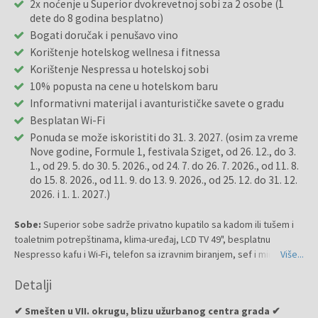
2x noćenje u Superior dvokrevetnoj sobi za 2 osobe (1
dete do 8 godina besplatno)
Bogati doručak i penušavo vino
Korištenje hotelskog wellnesa i fitnessa
Korištenje Nespressa u hotelskoj sobi
10% popusta na cene u hotelskom baru
Informativni materijal i avanturističke savete o gradu
Besplatan Wi-Fi
Ponuda se može iskoristiti do 31. 3. 2027. (osim za vreme
Nove godine, Formule 1, festivala Sziget, od 26. 12., do 3.
1., od 29. 5. do 30. 5. 2026., od 24. 7. do 26. 7. 2026., od 11. 8.
do 15. 8. 2026., od 11. 9. do 13. 9. 2026., od 25. 12. do 31. 12.
2026. i 1. 1. 2027.)
Sobe:
Superior sobe sadrže privatno kupatilo sa kadom ili tušem i
toaletnim potrepštinama, klima-uređaj, LCD TV 49", besplatnu
Nespresso kafu i Wi-Fi, telefon sa izravnim biranjem, sef i minibar.
Više...
Detalji
✔ Smešten u VII. okrugu, blizu užurbanog centra grada ✔