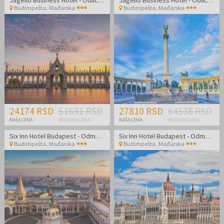
Budimpešta
,
Mađarska
Budimpešta
,
Mađarska
24174 RSD
51631 RSD
27810 RSD
64538 RSD
NAŠA CENA
REDOVNA CENA
NAŠA CENA
REDOVNA CENA
Six Inn Hotel Budapest - Odmor u prijatnom ambijentu u centru Budimpešte!
Six Inn Hotel Budapest - Odmor u prijatnom ambijentu u centru Budimpešte!
Budimpešta
,
Mađarska
Budimpešta
,
Mađarska