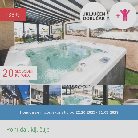
-
38
%
20
SLOBODNIH
KUPONA
Ponuda se može iskoristiti od
22.10.2025
-
31.03.2027
Ponuda uključuje