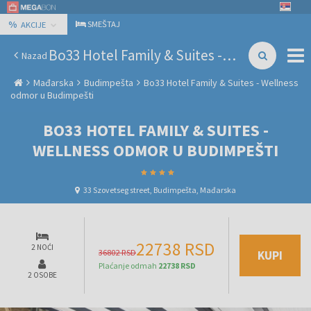
%
SMEŠTAJ
AKCIJE
Bo33 Hotel Family & Suites - Wellness odmor u Budimpešti
Nazad
Mađarska
Budimpešta
Bo33 Hotel Family & Suites - Wellness
odmor u Budimpešti
BO33 HOTEL FAMILY & SUITES -
WELLNESS ODMOR U BUDIMPEŠTI
33 Szovetseg street, Budimpešta, Mađarska
22738 RSD
2 NOĆI
36802 RSD
KUPI
Plaćanje odmah
22738 RSD
2 OSOBE