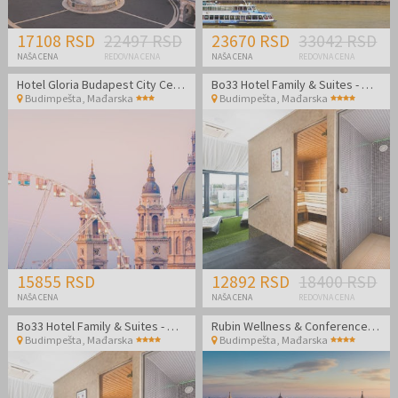
17108 RSD
22497 RSD
23670 RSD
33042 RSD
NAŠA CENA
REDOVNA CENA
NAŠA CENA
REDOVNA CENA
Hotel Gloria Budapest City Center
Bo33 Hotel Family & Suites - Wellness odmor u Budimpešti
Budimpešta
,
Mađarska
Budimpešta
,
Mađarska
15855 RSD
12892 RSD
18400 RSD
NAŠA CENA
NAŠA CENA
REDOVNA CENA
Bo33 Hotel Family & Suites - Wellness odmor u Budimpešti
Rubin Wellness & Conference Hotel
Budimpešta
,
Mađarska
Budimpešta
,
Mađarska