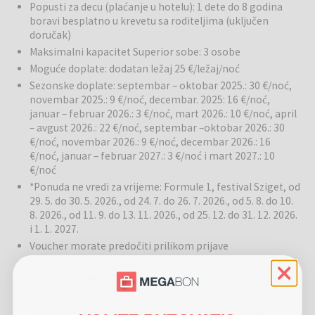
atrakcija Budimpešte.
Popusti za decu (plaćanje u hotelu): 1 dete do 8 godina
boravi besplatno u krevetu sa roditeljima (uključen
doručak)
Budimpešta
je najposećeniji grad u Mađarskoj, poznat po
Maksimalni kapacitet Superior sobe: 3 osobe
zadivljujućoj arhitekturi, živahnom noćnom životu i bogatoj kulturnoj
Moguće doplate: dodatan ležaj 25 €/ležaj/noć
sceni. Istražite slikovite ulice, termalne kupke, svetski poznate
Sezonske doplate: septembar – oktobar 2025.: 30 €/noć,
glazbene nastupe i ukusnu mađarsku kuhinju. Idealno za opuštanje i
novembar 2025.: 9 €/noć, decembar. 2025: 16 €/noć,
istraživanje grada.
januar – februar 2026.: 3 €/noć, mart 2026.: 10 €/noć, april
– avgust 2026.: 22 €/noć, septembar –oktobar 2026.: 30
€/noć, novembar 2026.: 9 €/noć, decembar 2026.: 16
€/noć, januar – februar 2027.: 3 €/noć i mart 2027.: 10
€/noć
*Ponuda ne vredi za vrijeme: Formule 1, festival Sziget, od
29. 5. do 30. 5. 2026., od 24. 7. do 26. 7. 2026., od 5. 8. do 10.
8. 2026., od 11. 9. do 13. 11. 2026., od 25. 12. do 31. 12. 2026.
i 1. 1. 2027.
Voucher morate predočiti prilikom prijave
Za više uzastopnih noćenja možete kupiti više kupona uz
prethodni dogovor sa hotelom
Prijava od 14 do 24 sati, odjava od 5 do 11 sati
Kućni ljubimci su dozvoljeni uz doplatu od 15 €/noć