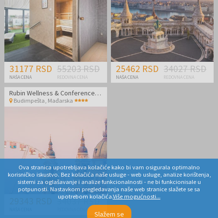
31177 RSD
55203 RSD
25462 RSD
34027 RSD
NAŠA CENA
REDOVNA CENA
NAŠA CENA
REDOVNA CENA
Rubin Wellness & Conference Hotel
Budimpešta
,
Mađarska
Ova stranica upotrebljava kolačiće kako bi vam osigurala optimalno
korisničko iskustvo. Bez kolačića naše usluge - web usluge, analize korištenja,
sistemi za oglašavanje i analize funkcionalnosti - ne bi funkcionisale u
potpunosti. Nastavkom pregledavanja naše web stranice slažete se sa
upotrebom kolačića.
Više mogućnosti...
29343 RSD
34037 RSD
NAŠA CENA
REDOVNA CENA
Slažem se