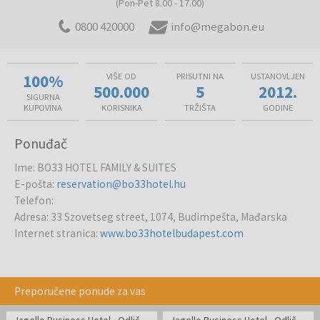
(Pon-Pet 8.00 - 17.00)
0800 420000
info@megabon.eu
100%
VIŠE OD
PRISUTNI NA
USTANOVLJEN
500.000
5
2012.
SIGURNA
KUPOVINA
KORISNIKA
TRŽIŠTA
GODINE
Ponuđač
Ime
:
BO33 HOTEL FAMILY & SUITES
E-pošta
:
reservation@bo33hotel.hu
Telefon
:
Adresa
:
33 Szovetseg street, 1074, Budimpešta, Mađarska
Internet stranica
:
www.bo33hotelbudapest.com
Preporučene ponude za vas
Jagello Business Hotel - Odlična lokacija u blizini World Trade Centra
Jagello Business Hotel - Odlična lokacija u blizini World Trade Centra