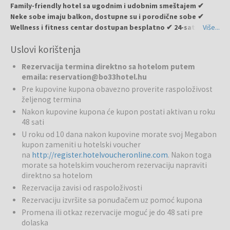
Family-friendly hotel sa ugodnim i udobnim smeštajem ✔
Neke sobe imaju balkon, dostupne su i porodične sobe ✔
Wellness i fitness centar dostupan besplatno ✔ 24-satni
Više...
lobby i snack bar ✔ Podzemna garaža za udobnost gostiju
Uslovi korištenja
Bo33 Hotel
Family & Suites
je moderan hotel sa 4 zvezdice u
Rezervacija termina direktno sa hotelom putem
Budimpešti, otvoren u aprilu 2015. godine. Hotel nudi 62 jedinstvene
emaila: reservation@bo33hotel.hu
i udobne sobe, savršene za odmor i poslovne goste.
Pre kupovine kupona obavezno proverite raspoloživost
željenog termina
Bazeni i wellness:
Gosti mogu besplatno koristiti wellness i fitness
Nakon kupovine kupona će kupon postati aktivan u roku
centar.
48 sati
U roku od 10 dana nakon kupovine morate svoj Megabon
Restorani i barovi:
Dostupan je bogat buffet doručak, a lobby i
kupon zameniti u hotelski voucher
snack bar otvoreni su 24 sata dnevno.
na
http://register.hotelvoucheronline.com
. Nakon toga
morate sa hotelskim voucherom rezervaciju napraviti
Usluge za porodice:
Dostupne su porodične sobe za goste koji
direktno sa hotelom
putuju sa decom.
Rezervacija zavisi od raspoloživosti
Sport i aktivnosti:
Rezervaciju izvršite sa ponuđačem uz pomoć kupona
Fitness centar dostupan je gostima.
Promena ili otkaz rezervacije moguć je do 48 sati pre
Lokacija:
Hotel se nalazi u mirnom delu VII. okruga, blizu glavnih
dolaska