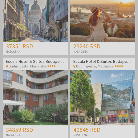
37351 RSD
23240 RSD
NAŠA CENA
NAŠA CENA
Escala Hotel & Suites Budapest - Letnji odmor u Budimpešti
Escala Hotel & Suites Budapest - Porodični odmor
Budimpešta
,
Mađarska
Budimpešta
,
Mađarska
34859 RSD
40845 RSD
NAŠA CENA
NAŠA CENA