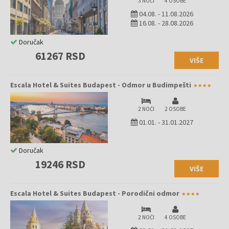
3 NOĆI
4 OSOBE
04.08.
-
11.08.2026
16.08.
-
28.08.2026
Doručak
61267 RSD
VIŠE
Escala Hotel & Suites Budapest - Odmor u Budimpešti
2 NOĆI
2 OSOBE
01.01.
-
31.01.2027
Doručak
19246 RSD
VIŠE
Escala Hotel & Suites Budapest - Porodični odmor
2 NOĆI
4 OSOBE