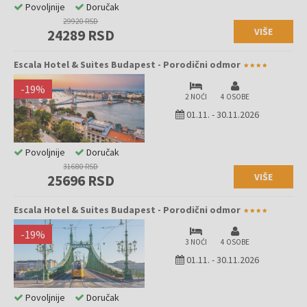
Povoljnije
Doručak
29920 RSD
VIŠE
24289 RSD
Escala Hotel & Suites Budapest - Porodični odmor
-
19
%
2 NOĆI
4 OSOBE
01.11.
-
30.11.2026
Povoljnije
Doručak
31680 RSD
VIŠE
25696 RSD
Escala Hotel & Suites Budapest - Porodični odmor
-
19
%
3 NOĆI
4 OSOBE
01.11.
-
30.11.2026
Povoljnije
Doručak