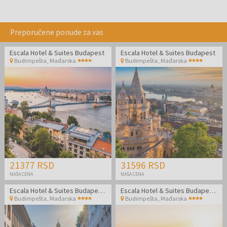
Preporučene ponude za vas
Escala Hotel & Suites Budapest
Escala Hotel & Suites Budapest
Budimpešta
,
Mađarska
Budimpešta
,
Mađarska
21377 RSD
31596 RSD
NAŠA CENA
NAŠA CENA
Escala Hotel & Suites Budapest - Porodični odmor
Escala Hotel & Suites Budapest - Letnji odmor u Budimpešti
Budimpešta
,
Mađarska
Budimpešta
,
Mađarska