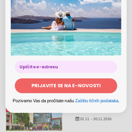
Doručak
49524 RSD
VIŠE
Escala Hotel & Suites Budapest
-
19
%
2 NOĆI
2 OSOBE
01.11.
-
30.11.2026
Povoljnije
Doručak
19947 RSD
VIŠE
16192 RSD
PRIJAVITE SE NA E-NOVOSTI
Escala Hotel & Suites Budapest
Pozivamo Vas da pročitate našu
Zaštitu ličnih podataka
.
-
19
%
3 NOĆI
2 OSOBE
01.11.
-
30.11.2026