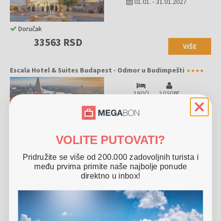
01.01.
-
31.01.2027
Doručak
33563 RSD
VIŠE
Escala Hotel & Suites Budapest - Odmor u Budimpešti
3 NOĆI
2 OSOBE
01.01.
-
31.01.2027
Doručak
VOLITE PUTOVATI?
28401 RSD
VIŠE
Pridružite se više od 200.000 zadovoljnih turista i
među prvima primite naše najbolje ponude
Escala Hotel & Suites Budapest - Porodični odmor
direktno u inbox!
3 NOĆI
4 OSOBE
01.01.
-
31.01.2027