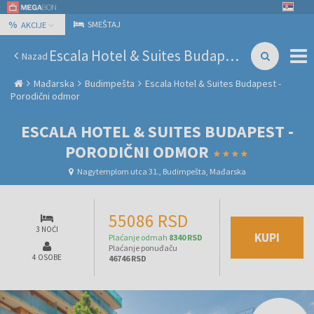
%
SMEŠTAJ
AKCIJE
Escala Hotel & Suites Budapest - Porodični odmor
Nazad
Mađarska
Budimpešta
Escala Hotel & Suites Budapest -
Porodični odmor
ESCALA HOTEL & SUITES BUDAPEST -
PORODIČNI ODMOR
Nagytemplom utca 31., Budimpešta, Mađarska
55086 RSD
3 NOĆI
KUPI
Plaćanje odmah
8340 RSD
Plaćanje ponuđaču
4 OSOBE
46746 RSD