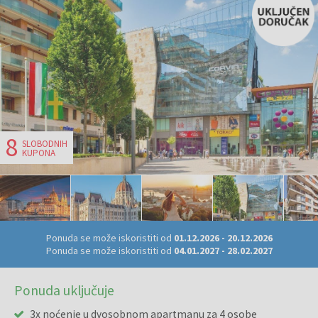
8
SLOBODNIH
KUPONA
Ponuda se može iskoristiti od
01.12.2026
-
20.12.2026
Ponuda se može iskoristiti od
04.01.2027
-
28.02.2027
Ponuda uključuje
3x noćenje u dvosobnom apartmanu za 4 osobe