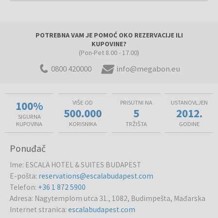
POTREBNA VAM JE POMOĆ OKO REZERVACIJE ILI
KUPOVINE?
(Pon-Pet 8.00 - 17.00)
0800 420000
info@megabon.eu
100%
VIŠE OD
PRISUTNI NA
USTANOVLJEN
500.000
5
2012.
SIGURNA
KUPOVINA
KORISNIKA
TRŽIŠTA
GODINE
Ponuđač
Ime
:
ESCALA HOTEL & SUITES BUDAPEST
E-pošta
:
reservations@escalabudapest.com
Telefon
:
+36 1 872 5900
Adresa
:
Nagytemplom utca 31., 1082, Budimpešta, Mađarska
Internet stranica
:
escalabudapest.com