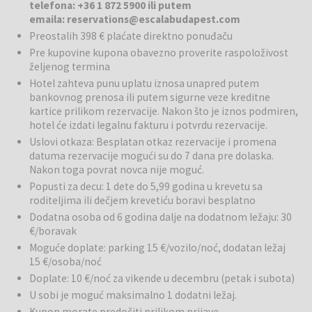
telefona: +36 1 872 5900 ili putem
prostorom. ESCALA Hotel & Suites idealan je i za kraće odmore i za
emaila: reservations@escalabudapest.com
duže boravke. ESCALA Hotel & Suites nudi usluge sa četiri zvezdice,
Preostalih 398 € plaćate direktno ponuđaču
uključujući recepciju koja radi 24 sata dnevno i svakodnevno
Pre kupovine kupona obavezno proverite raspoloživost
čišćenje. Takođe nudi besplatan brzi Wi-Fi i doručak. Za razliku od
željenog termina
mnogih hotela u Budimpešti sa malim sobama, ESCALA nudi
Hotel zahteva punu uplatu iznosa unapred putem
prostrane servisirane apartmane sa potpuno opremljenim
bankovnog prenosa ili putem sigurne veze kreditne
kuhinjama i trpezarijama. Ako tokom boravka nemate volje kuvati,
kartice prilikom rezervacije. Nakon što je iznos podmiren,
možete uživati u hotelskom doručku ili istražiti brojne izvrsne
hotel će izdati legalnu fakturu i potvrdu rezervacije.
restorane u blizini hotela ESCALA Budapest.
Uslovi otkaza: Besplatan otkaz rezervacije i promena
datuma rezervacije mogući su do 7 dana pre dolaska.
Doručak:
Poseban prostor za doručak, sa terasom (delimično
Nakon toga povrat novca nije moguć.
natkrivenom i grejanom), nudi jedinstveno okruženje za opuštanje
Popusti za decu: 1 dete do 5,99 godina u krevetu sa
ujutro pre nego započnete dan. Ne propustite ukusan doručak na
roditeljima ili dečjem krevetiću boravi besplatno
bazi švedskog stola, poznat po svojoj bogatoj ponudi i
svakodnevno sveže ceđenom detox soku koji će vam sigurno dati
Dodatna osoba od 6 godina dalje na dodatnom ležaju: 30
energiju za dan. Radno vreme: ponedeljak – petak: 07:00 – 10:30;
€/boravak
vikend: 07:00 – 11:00.
Moguće doplate: parking 15 €/vozilo/noć, dodatan ležaj
15 €/osoba/noć
Okolina:
Sa Corvin trgovačkim centrom na samo nekoliko koraka i
Doplate: 10 €/noć za vikende u decembru (petak i subota)
širokim izborom restorana i barova u blizini, ESCALA nudi više od
U sobi je moguć maksimalno 1 dodatni ležaj.
hotela – ona je vaša ulaznica za doživljavanje čuda ovoga grada.
Kupon morate predočiti prilikom prijave