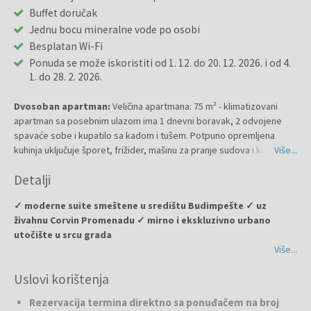
Buffet doručak
Jednu bocu mineralne vode po osobi
Besplatan Wi-Fi
Ponuda se može iskoristiti od 1. 12. do 20. 12. 2026. i od 4.
1. do 28. 2. 2026.
Dvosoban apartman:
Veličina apartmana: 75 m² - klimatizovani
apartman sa posebnim ulazom ima 1 dnevni boravak, 2 odvojene
spavaće sobe i kupatilo sa kadom i tušem. Potpuno opremljena
kuhinja uključuje šporet, frižider, mašinu za pranje sudova i kuhinjski
Više...
pribor. Ovaj prostrani apartman sa pogledom na grad ima mašinu za
Detalji
pranje veša, zvučno izolovane zidove, pribor za pripremu čaja i kafe
i TV ravnog ekrana sa kablovskim kanalima. U smeštajnoj jedinici su 4
✓ moderne suite smeštene u središtu Budimpešte ✓ uz
ležaja.
živahnu Corvin Promenadu ✓ mirno i ekskluzivno urbano
utočište u srcu grada
Više...
Ako želite boraviti u modernim i prostranim suitama u Budimpešti,
Uslovi korištenja
ESCALA
je vaš najbolji izbor. Otkrijte mirno i ekskluzivno urbano
utočište u središtu grada. Ove prostrane suite elegantno su
Rezervacija termina direktno sa ponuđačem na broj
uređene, sa odvojenim dnevnim, trpezarijskim i kuhinjskim