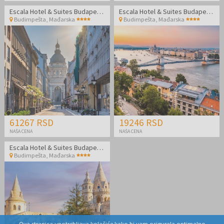
Escala Hotel & Suites Budapest - Porodični odmor
Escala Hotel & Suites Budapest - Odmor u Budimpešti
Budimpešta
,
Mađarska
Budimpešta
,
Mađarska
61267 RSD
19246 RSD
NAŠA CENA
NAŠA CENA
Escala Hotel & Suites Budapest - Porodični odmor
Budimpešta
,
Mađarska
Ova stranica upotrebljava kolačiće kako bi vam osigurala optimalno