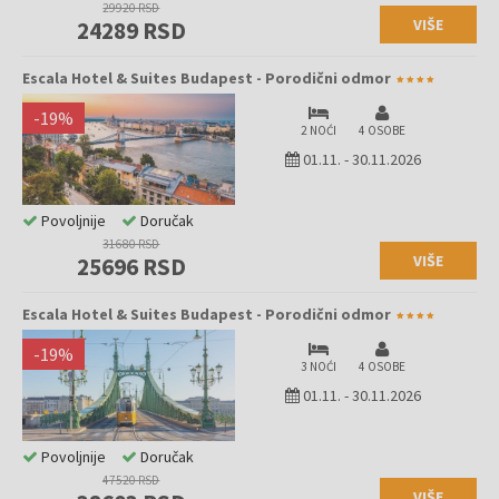
29920 RSD
VIŠE
24289 RSD
Escala Hotel & Suites Budapest - Porodični odmor
-
19
%
2 NOĆI
4 OSOBE
01.11.
-
30.11.2026
Povoljnije
Doručak
31680 RSD
VIŠE
25696 RSD
Escala Hotel & Suites Budapest - Porodični odmor
-
19
%
3 NOĆI
4 OSOBE
01.11.
-
30.11.2026
Povoljnije
Doručak
47520 RSD
VIŠE