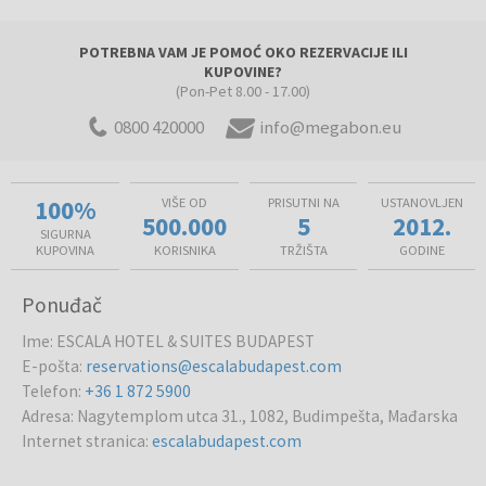
POTREBNA VAM JE POMOĆ OKO REZERVACIJE ILI
KUPOVINE?
(Pon-Pet 8.00 - 17.00)
0800 420000
info@megabon.eu
100%
VIŠE OD
PRISUTNI NA
USTANOVLJEN
500.000
5
2012.
SIGURNA
KUPOVINA
KORISNIKA
TRŽIŠTA
GODINE
Ponuđač
Ime
:
ESCALA HOTEL & SUITES BUDAPEST
E-pošta
:
reservations@escalabudapest.com
Telefon
:
+36 1 872 5900
Adresa
:
Nagytemplom utca 31., 1082, Budimpešta, Mađarska
Internet stranica
:
escalabudapest.com