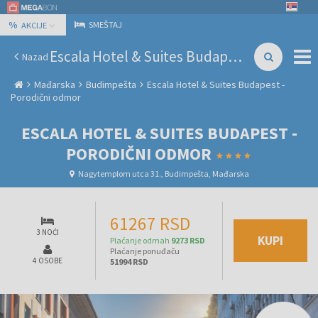
%
SMEŠTAJ
AKCIJE
Escala Hotel & Suites Budapest - Porodični odmor
Nazad
Mađarska
Budimpešta
Escala Hotel & Suites Budapest -
Porodični odmor
ESCALA HOTEL & SUITES BUDAPEST -
PORODIČNI ODMOR
Nagytemplom utca 31., Budimpešta, Mađarska
61267 RSD
3 NOĆI
KUPI
Plaćanje odmah
9273 RSD
Plaćanje ponuđaču
4 OSOBE
51994 RSD