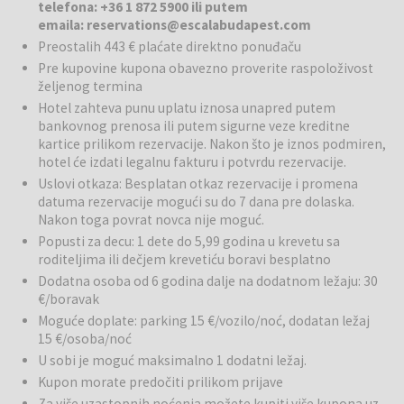
telefona: +36 1 872 5900 ili putem
prostorom. ESCALA Hotel & Suites idealan je i za kraće odmore i za
emaila: reservations@escalabudapest.com
duže boravke. ESCALA Hotel & Suites nudi usluge sa četiri zvezdice,
Preostalih 443 € plaćate direktno ponuđaču
uključujući recepciju koja radi 24 sata dnevno i svakodnevno
Pre kupovine kupona obavezno proverite raspoloživost
čišćenje. Takođe nudi besplatan brzi Wi-Fi i doručak. Za razliku od
željenog termina
mnogih hotela u Budimpešti sa malim sobama, ESCALA nudi
Hotel zahteva punu uplatu iznosa unapred putem
prostrane servisirane apartmane sa potpuno opremljenim
bankovnog prenosa ili putem sigurne veze kreditne
kuhinjama i trpezarijama. Ako tokom boravka nemate volje kuvati,
kartice prilikom rezervacije. Nakon što je iznos podmiren,
možete uživati u hotelskom doručku ili istražiti brojne izvrsne
hotel će izdati legalnu fakturu i potvrdu rezervacije.
restorane u blizini hotela ESCALA Budapest.
Uslovi otkaza: Besplatan otkaz rezervacije i promena
datuma rezervacije mogući su do 7 dana pre dolaska.
Doručak:
Poseban prostor za doručak, sa terasom (delimično
Nakon toga povrat novca nije moguć.
natkrivenom i grejanom), nudi jedinstveno okruženje za opuštanje
Popusti za decu: 1 dete do 5,99 godina u krevetu sa
ujutro pre nego započnete dan. Ne propustite ukusan doručak na
roditeljima ili dečjem krevetiću boravi besplatno
bazi švedskog stola, poznat po svojoj bogatoj ponudi i
svakodnevno sveže ceđenom detox soku koji će vam sigurno dati
Dodatna osoba od 6 godina dalje na dodatnom ležaju: 30
energiju za dan. Radno vreme: ponedeljak – petak: 07:00 – 10:30;
€/boravak
vikend: 07:00 – 11:00.
Moguće doplate: parking 15 €/vozilo/noć, dodatan ležaj
15 €/osoba/noć
Okolina:
Sa Corvin trgovačkim centrom na samo nekoliko koraka i
U sobi je moguć maksimalno 1 dodatni ležaj.
širokim izborom restorana i barova u blizini, ESCALA nudi više od
Kupon morate predočiti prilikom prijave
hotela – ona je vaša ulaznica za doživljavanje čuda ovoga grada.
Za više uzastopnih noćenja možete kupiti više kupona uz