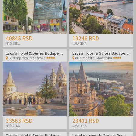
40845 RSD
19246 RSD
NAŠA CENA
NAŠA CENA
Escala Hotel & Suites Budapest - Porodični odmor
Escala Hotel & Suites Budapest - Odmor u Budimpešti
Budimpešta
,
Mađarska
Budimpešta
,
Mađarska
33563 RSD
28401 RSD
NAŠA CENA
NAŠA CENA
Escala Hotel & Suites Budapest - Porodični odmor
Hotel Aquaworld Resort Budapest