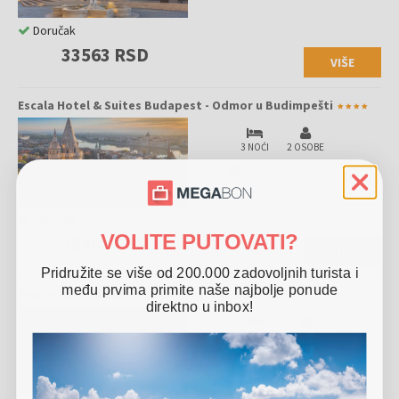
Doručak
33563 RSD
VIŠE
Escala Hotel & Suites Budapest - Odmor u Budimpešti
3 NOĆI
2 OSOBE
01.01.
-
31.01.2027
Doručak
VOLITE PUTOVATI?
28401 RSD
VIŠE
Pridružite se više od 200.000 zadovoljnih turista i
među prvima primite naše najbolje ponude
Escala Hotel & Suites Budapest - Porodični odmor
direktno u inbox!
3 NOĆI
4 OSOBE
01.01.
-
31.01.2027