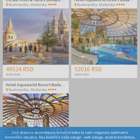
Budimpešta
,
Mađarska
Budimpešta
,
Mađarska
49524 RSD
52016 RSD
NAŠA CENA
NAŠA CENA
Hotel Aquaworld Resort Budapest
Budimpešta
,
Mađarska
Ova stranica upotrebljava kolačiće kako bi vam osigurala optimalno
korisničko iskustvo. Bez kolačića naše usluge - web usluge, analize korištenja,