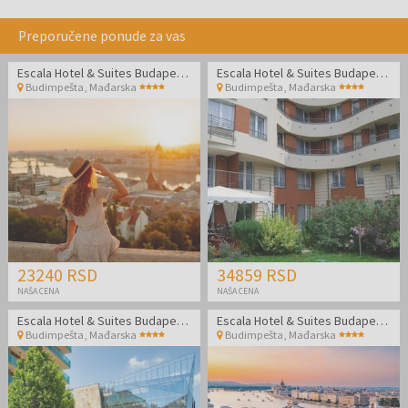
Preporučene ponude za vas
Escala Hotel & Suites Budapest - Letnji odmor u Budimpešti
Escala Hotel & Suites Budapest - Letnji odmor u Budimpešti
Budimpešta
,
Mađarska
Budimpešta
,
Mađarska
23240 RSD
34859 RSD
NAŠA CENA
NAŠA CENA
Escala Hotel & Suites Budapest - Porodični odmor
Escala Hotel & Suites Budapest - Odmor u Budimpešti
Budimpešta
,
Mađarska
Budimpešta
,
Mađarska