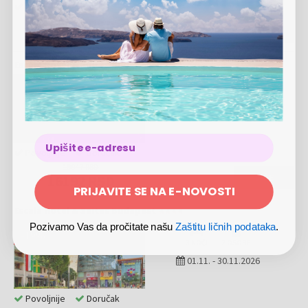
Doručak
49524 RSD
VIŠE
Escala Hotel & Suites Budapest
-
19
%
2 NOĆI
2 OSOBE
01.11.
-
30.11.2026
Povoljnije
Doručak
19947 RSD
VIŠE
16192 RSD
PRIJAVITE SE NA E-NOVOSTI
Escala Hotel & Suites Budapest
Pozivamo Vas da pročitate našu
Zaštitu ličnih podataka
.
-
19
%
3 NOĆI
2 OSOBE
01.11.
-
30.11.2026
Povoljnije
Doručak