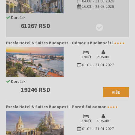
04.08.
-
11.08.2026
16.08.
-
28.08.2026
Doručak
61267 RSD
Escala Hotel & Suites Budapest - Odmor u Budimpešti
2 NOĆI
2 OSOBE
01.01.
-
31.01.2027
Doručak
19246 RSD
VIŠE
Escala Hotel & Suites Budapest - Porodični odmor
2 NOĆI
4 OSOBE
01.01.
-
31.01.2027