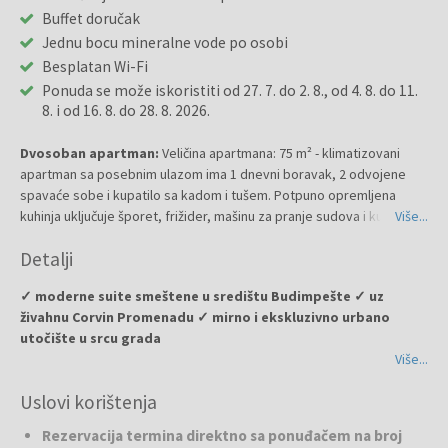
Buffet doručak
Jednu bocu mineralne vode po osobi
Besplatan Wi-Fi
Ponuda se može iskoristiti od 27. 7. do 2. 8., od 4. 8. do 11.
8. i od 16. 8. do 28. 8. 2026.
Dvosoban apartman:
Veličina apartmana: 75 m² - klimatizovani
apartman sa posebnim ulazom ima 1 dnevni boravak, 2 odvojene
spavaće sobe i kupatilo sa kadom i tušem. Potpuno opremljena
kuhinja uključuje šporet, frižider, mašinu za pranje sudova i kuhinjski
Više...
pribor. Ovaj prostrani apartman sa pogledom na grad ima mašinu za
Detalji
pranje veša, zvučno izolovane zidove, pribor za pripremu čaja i kafe
i TV ravnog ekrana sa kablovskim kanalima. U smeštajnoj jedinici su 4
✓ moderne suite smeštene u središtu Budimpešte ✓ uz
ležaja.
živahnu Corvin Promenadu ✓ mirno i ekskluzivno urbano
utočište u srcu grada
Više...
Ako želite boraviti u modernim i prostranim suitama u Budimpešti,
Uslovi korištenja
ESCALA
je vaš najbolji izbor. Otkrijte mirno i ekskluzivno urbano
utočište u središtu grada. Ove prostrane suite elegantno su
Rezervacija termina direktno sa ponuđačem na broj
uređene, sa odvojenim dnevnim, trpezarijskim i kuhinjskim