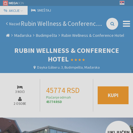
%
SMEŠTAJ
AKCIJE
Rubin Wellness & Conference Hotel
Nazad
Mađarska
Budimpešta
Rubin Wellness & Conference Hotel
RUBIN WELLNESS & CONFERENCE
HOTEL
Dayka Gábor u. 3, Budimpešta, Mađarska
45774 RSD
3 NOĆI
KUPI
Plaćanje odmah
45774 RSD
2 OSOBE