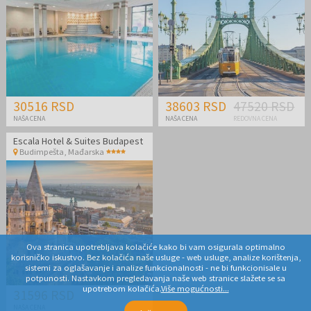
30516 RSD
38603 RSD
47520 RSD
NAŠA CENA
NAŠA CENA
REDOVNA CENA
Escala Hotel & Suites Budapest
Budimpešta
,
Mađarska
Ova stranica upotrebljava kolačiće kako bi vam osigurala optimalno
korisničko iskustvo. Bez kolačića naše usluge - web usluge, analize korištenja,
sistemi za oglašavanje i analize funkcionalnosti - ne bi funkcionisale u
potpunosti. Nastavkom pregledavanja naše web stranice slažete se sa
upotrebom kolačića.
Više mogućnosti...
31596 RSD
NAŠA CENA