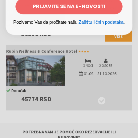
2 NOĆI
2 OSOBE
PRIJAVITE SE NA E-NOVOSTI
01.09.
-
31.10.2026
Pozivamo Vas da pročitate našu
Zaštitu ličnih podataka
.
Doručak
30516 RSD
VIŠE
Rubin Wellness & Conference Hotel
3 NOĆI
2 OSOBE
01.09.
-
31.10.2026
Doručak
45774 RSD
POTREBNA VAM JE POMOĆ OKO REZERVACIJE ILI
KUPOVINE?