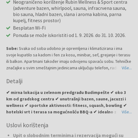
Neograničeno korištenje Rubin Wellness & Sport centra
(adventure bazen, whirlpool, sauna, infracrvena sauna,
bio sauna, hladni bazen, slana i aroma kabina, parna
kupelj, fitness prostor)
Besplatan Wi-Fi
Ponuda se može iskoristiti od 1. 9. 2026. do 31. 10. 2026.
Sobe:
Svaka od soba udobno je opremljena i klimatizirana i ima
svoje kupatilo sa kadom i fen za kosu, minibar, sef, grejanje i terasu
ili balkon. Apartmani također imaju odvojenu spavaću sobu. Tehničke
značajke u svim smeštajnim jedinicama uključuju telefon, radio,
Više...
satelitsku/kabelsku TV i izravnu internetsku vezu.
Detalji
✔ mirna lokacija u zelenom predgrađu Budimpešte ✔ oko 3
km od gradskog centra ✔ unutrašnji bazen, saune, jacuzzi i
wellness ✔ sportske aktivnosti: fitness, squash, bowling ✔
hotelski vrt i terasa sa mogućnošću BBQ-a ✔ idealno za
Više...
opuštajući wellness odmor ili poslovni boravak
Uslovi korištenja
Rubin Wellness & Conference Hotel
je udoban hotel sa četiri
Upit o slobodnim terminima i rezervacija mogući su
zvezdice. Zahvaljujući mirnoj okolini i dobroj povezanosti sa