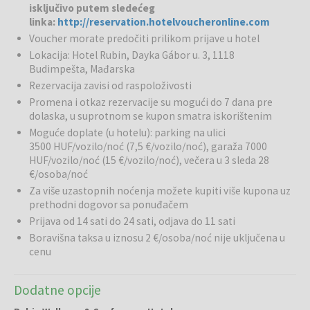
isključivo putem sledećeg
centrom grada, odličan je izbor za turiste i poslovne putnike. Hotel
linka:
http://reservation.hotelvoucheronline.com
nudi 81 moderno uređenih soba te bogatu ponudu sadržaja za
Voucher morate predočiti prilikom prijave u hotel
potpuni odmor. Ovaj udoban hotel nalazi se na mirnoj lokaciji u
Lokacija: Hotel Rubin, Dayka Gábor u. 3, 1118
podnožju planine Sas, u zelenom predgrađu Budimpešte. Centar
Budimpešta, Mađarska
grada udaljen je oko 3 km i dostupan je javnim prevozom. Centar
Rezervacija zavisi od raspoloživosti
grada nudi niz turističkih atrakcija i trgovačkih centara. Najbliža
autobusna stanica udaljena je 100 metara od hotela, u blizini nalaze
Promena i otkaz rezervacije su mogući do 7 dana pre
se odlične prometne veze, uključujući i autocestu M1 koja vodi
dolaska, u suprotnom se kupon smatra iskorištenim
prema Beču.
Moguće doplate (u hotelu): parking na ulici
3500 HUF/vozilo/noć (7,5 €/vozilo/noć), garaža 7000
Rubin Wellness & Sport centar:
Gostima su na raspolaganju
HUF/vozilo/noć (15 €/vozilo/noć), večera u 3 sleda 28
adventure bazen, whirlpool, sauna, infracrvena sauna, bio sauna,
€/osoba/noć
hladni bazen, slana i aroma kabina, parna kupelj i fitness prostor.
Za više uzastopnih noćenja možete kupiti više kupona uz
prethodni dogovor sa ponuđačem
Opuštanje:
Nakon napornog dana, gosti mogu napuniti baterije u
Prijava od 14 sati do 24 sati, odjava do 11 sati
wellness centru ili uživati ​​u laganoj šetnji u vrtu hotela. Gosti mogu
Boravišna taksa u iznosu 2 €/osoba/noć nije uključena u
koristiti unutrašnji bazen, opustiti se u sauni ili hidromasažnoj kadi i
cenu
priuštiti si masažu. Na terasi se nalazi i prostor za roštilj, a tu su i
teretana za fitnes entuzijaste, squash teren i kuglana.
Dodatne opcije