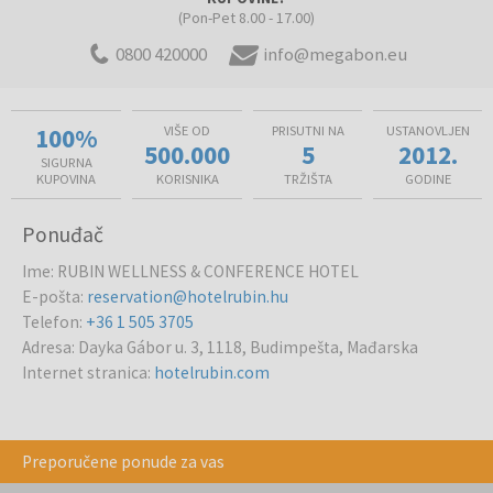
(Pon-Pet 8.00 - 17.00)
0800 420000
info@megabon.eu
100%
VIŠE OD
PRISUTNI NA
USTANOVLJEN
500.000
5
2012.
SIGURNA
KUPOVINA
KORISNIKA
TRŽIŠTA
GODINE
Ponuđač
Ime
:
RUBIN WELLNESS & CONFERENCE HOTEL
E-pošta
:
reservation@hotelrubin.hu
Telefon
:
+36 1 505 3705
Adresa
:
Dayka Gábor u. 3, 1118, Budimpešta, Mađarska
Internet stranica
:
hotelrubin.com
Preporučene ponude za vas