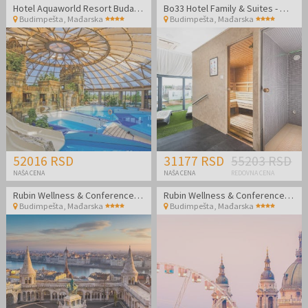
Hotel Aquaworld Resort Budapest
Bo33 Hotel Family & Suites - Wellness odmor u Budimpešti
Budimpešta
,
Mađarska
Budimpešta
,
Mađarska
52016 RSD
31177 RSD
55203 RSD
NAŠA CENA
NAŠA CENA
REDOVNA CENA
Rubin Wellness & Conference Hotel
Rubin Wellness & Conference Hotel
Budimpešta
,
Mađarska
Budimpešta
,
Mađarska