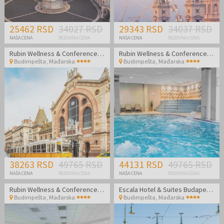
25462 RSD
34027 RSD
29343 RSD
34037 RSD
NAŠA CENA
REDOVNA CENA
NAŠA CENA
REDOVNA CENA
Rubin Wellness & Conference Hotel
Rubin Wellness & Conference Hotel
Budimpešta
,
Mađarska
Budimpešta
,
Mađarska
38263 RSD
49765 RSD
44131 RSD
49765 RSD
NAŠA CENA
REDOVNA CENA
NAŠA CENA
REDOVNA CENA
Rubin Wellness & Conference Hotel
Escala Hotel & Suites Budapest - Porodični odmor
Budimpešta
,
Mađarska
Budimpešta
,
Mađarska