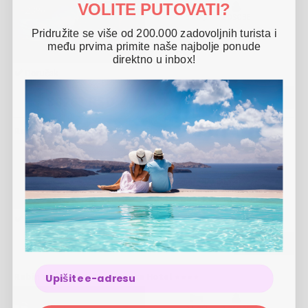
VOLITE PUTOVATI?
-
23
%
3 NOĆI
2 OSOBE
Pridružite se više od 200.000 zadovoljnih turista i
01.11.
-
28.12.2026
među prvima primite naše najbolje ponude
direktno u inbox!
Doručak
49765 RSD
VIŠE
38263 RSD
Rubin Wellness & Conference Hotel
-
11
%
3 NOĆI
2 OSOBE
01.07.
-
31.08.2026
Doručak
49765 RSD
VIŠE
44131 RSD
Rubin Wellness & Conference Hotel