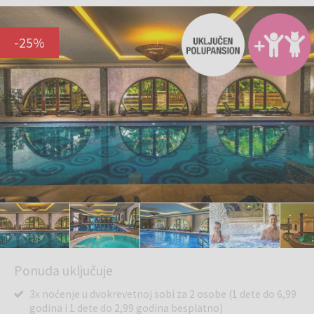
-
25
%
Ponuda uključuje
3x noćenje u dvokrevetnoj sobi za 2 osobe (1 dete do 6,99
godina i 1 dete do 2,99 godina besplatno)