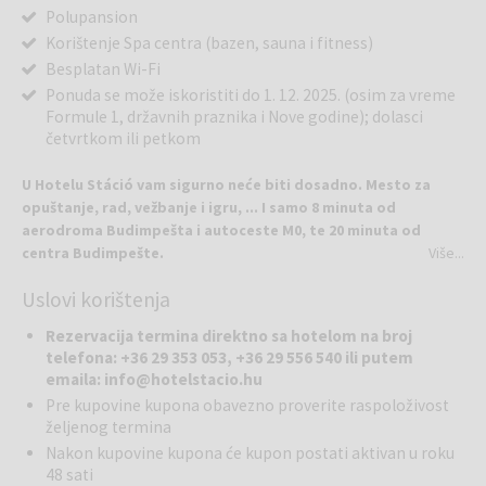
Polupansion
Korištenje Spa centra (bazen, sauna i fitness)
Besplatan Wi-Fi
Ponuda se može iskoristiti do 1. 12. 2025. (osim za vreme
Formule 1, državnih praznika i Nove godine); dolasci
četvrtkom ili petkom
U Hotelu Stáció vam sigurno neće biti dosadno. Mesto za
opuštanje, rad, vežbanje i igru, ... I samo 8 minuta od
aerodroma Budimpešta i autoceste M0, te 20 minuta od
centra Budimpešte.
Više...
Uslovi korištenja
Hotel Stáció čeka poslovne i turiste u mirnom okruženju. Hotel ima
75 udobnih soba, uključujući 4 vrlo prostrana apartmana, 1000 m2
Rezervacija termina direktno sa hotelom na broj
wellnessa i fitnessa, 6 konferencijskih dvorana, besplatni brzi WIFI,
telefona: +36 29 353 053, +36 29 556 540 ili putem
besplatan prevoz između aerodroma i hotela, kao i bogat izbor
emaila: info@hotelstacio.hu
restorana Pipacs.
Pre kupovine kupona obavezno proverite raspoloživost
željenog termina
Možete uživati ​​u blagotvornim efektima 1000 m2 površine: vodeni
Nakon kupovine kupona će kupon postati aktivan u roku
bazen (takođe "beskonačni rubni bazen"), jacuzzi, finska sauna, infra
48 sati
sauna, parna kupka i slana kabina, uronjeni bazen, Kneipp, grejane