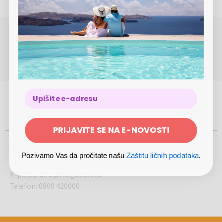
POTREBNA VAM JE POMOĆ OKO REZERVACIJE ILI
KUPOVINE?
(Pon-Pet 8.00 - 17.00)
0800 420000
info@megabon.eu
100%
VIŠE OD
PRISUTNI NA
USTANOVLJEN
500.000
5
2012.
SIGURNA
KUPOVINA
KORISNIKA
TRŽIŠTA
GODINE
PRIJAVITE SE NA E-NOVOSTI
Ponuđač
Pozivamo Vas da pročitate našu
Zaštitu ličnih podataka
.
Ime
:
Megabon (RUBIN WELLNESS & CONFERENCE HOTEL)
E-pošta
:
info@megabon.eu
Telefon
:
0800 420000