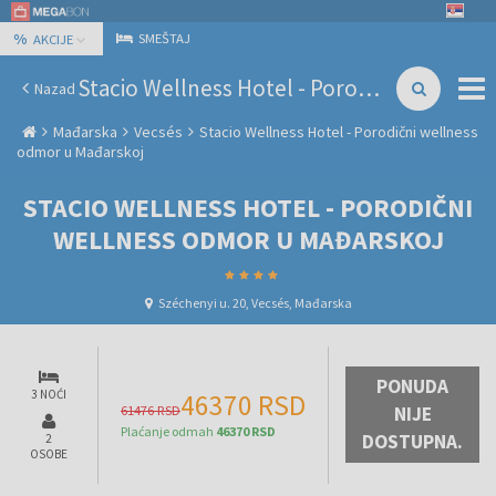
%
SMEŠTAJ
AKCIJE
Stacio Wellness Hotel - Porodični wellness odmor u Mađarskoj
Nazad
Mađarska
Vecsés
Stacio Wellness Hotel - Porodični wellness
odmor u Mađarskoj
STACIO WELLNESS HOTEL - PORODIČNI
WELLNESS ODMOR U MAĐARSKOJ
Széchenyi u. 20, Vecsés, Mađarska
PONUDA
3 NOĆI
46370 RSD
61476 RSD
NIJE
Plaćanje odmah
46370 RSD
DOSTUPNA.
2
OSOBE