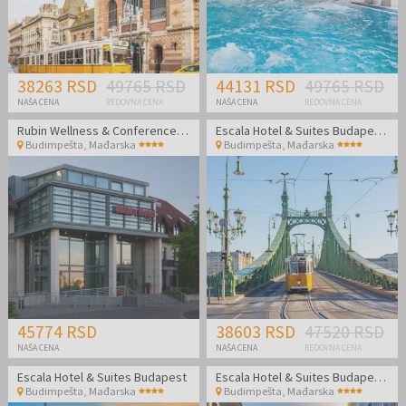
38263 RSD
49765 RSD
44131 RSD
49765 RSD
NAŠA CENA
REDOVNA CENA
NAŠA CENA
REDOVNA CENA
Rubin Wellness & Conference Hotel
Escala Hotel & Suites Budapest - Porodični odmor
Budimpešta
,
Mađarska
Budimpešta
,
Mađarska
45774 RSD
38603 RSD
47520 RSD
NAŠA CENA
NAŠA CENA
REDOVNA CENA
Escala Hotel & Suites Budapest
Escala Hotel & Suites Budapest - Porodični odmor
Budimpešta
,
Mađarska
Budimpešta
,
Mađarska