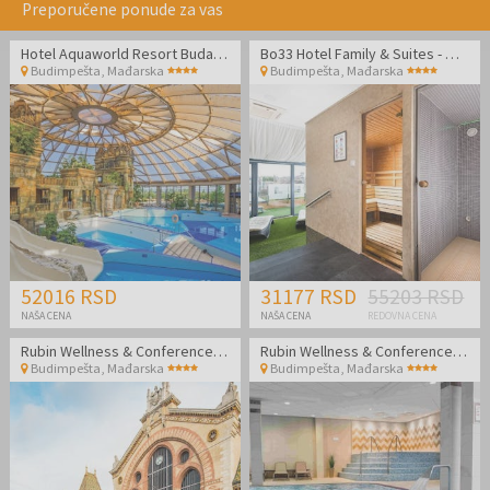
Preporučene ponude za vas
Hotel Aquaworld Resort Budapest
Bo33 Hotel Family & Suites - Wellness odmor u Budimpešti
Budimpešta
,
Mađarska
Budimpešta
,
Mađarska
52016 RSD
31177 RSD
55203 RSD
NAŠA CENA
NAŠA CENA
REDOVNA CENA
Rubin Wellness & Conference Hotel
Rubin Wellness & Conference Hotel
Budimpešta
,
Mađarska
Budimpešta
,
Mađarska