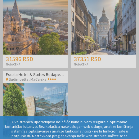
31596 RSD
37351 RSD
NAŠA CENA
NAŠA CENA
Escala Hotel & Suites Budapest - Porodični odmor
Budimpešta
,
Mađarska
Ova stranica upotrebljava kolačiće kako bi vam osigurala optimalno
korisničko iskustvo. Bez kolačića naše usluge - web usluge, analize korištenja,
sistemi za oglašavanje i analize funkcionalnosti - ne bi funkcionisale u
potpunosti. Nastavkom pregledavanja naše web stranice slažete se sa