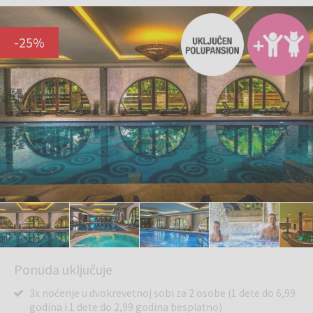
-
25
%
Ponuda uključuje
3x noćenje u dvokrevetnoj sobi za 2 osobe (1 dete do 6,99
godina i 1 dete do 2,99 godina besplatno)