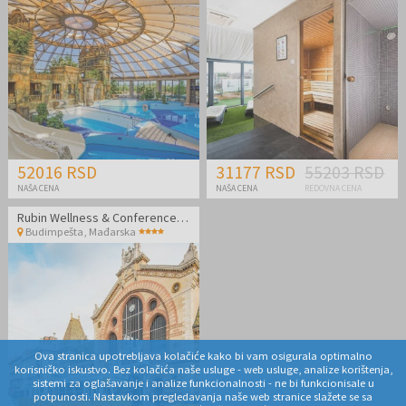
52016 RSD
31177 RSD
55203 RSD
NAŠA CENA
NAŠA CENA
REDOVNA CENA
Rubin Wellness & Conference Hotel
Budimpešta
,
Mađarska
Ova stranica upotrebljava kolačiće kako bi vam osigurala optimalno
korisničko iskustvo. Bez kolačića naše usluge - web usluge, analize korištenja,
sistemi za oglašavanje i analize funkcionalnosti - ne bi funkcionisale u
potpunosti. Nastavkom pregledavanja naše web stranice slažete se sa