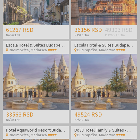
61267 RSD
36156 RSD
49303 RSD
NAŠA CENA
NAŠA CENA
REDOVNA CENA
Escala Hotel & Suites Budapest - Porodični odmor
Escala Hotel & Suites Budapest - Porodični odmor
Budimpešta
,
Mađarska
Budimpešta
,
Mađarska
33563 RSD
49524 RSD
NAŠA CENA
NAŠA CENA
Hotel Aquaworld Resort Budapest
Bo33 Hotel Family & Suites - Wellness odmor u Budimpešti
Budimpešta
,
Mađarska
Budimpešta
,
Mađarska