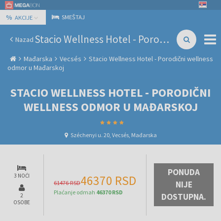
%
SMEŠTAJ
AKCIJE
Stacio Wellness Hotel - Porodični wellness odmor u Mađarskoj
Nazad
Mađarska
Vecsés
Stacio Wellness Hotel - Porodični wellness
odmor u Mađarskoj
STACIO WELLNESS HOTEL - PORODIČNI
WELLNESS ODMOR U MAĐARSKOJ
Széchenyi u. 20, Vecsés, Mađarska
PONUDA
3 NOĆI
46370 RSD
61476 RSD
NIJE
Plaćanje odmah
46370 RSD
DOSTUPNA.
2
OSOBE