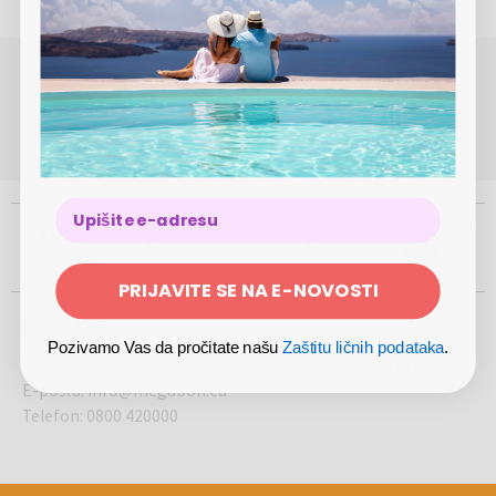
POTREBNA VAM JE POMOĆ OKO REZERVACIJE ILI
KUPOVINE?
(Pon-Pet 8.00 - 17.00)
0800 420000
info@megabon.eu
100%
VIŠE OD
PRISUTNI NA
USTANOVLJEN
500.000
5
2012.
SIGURNA
KUPOVINA
KORISNIKA
TRŽIŠTA
GODINE
PRIJAVITE SE NA E-NOVOSTI
Ponuđač
Pozivamo Vas da pročitate našu
Zaštitu ličnih podataka
.
Ime
:
Megabon (RUBIN WELLNESS & CONFERENCE HOTEL)
E-pošta
:
info@megabon.eu
Telefon
:
0800 420000