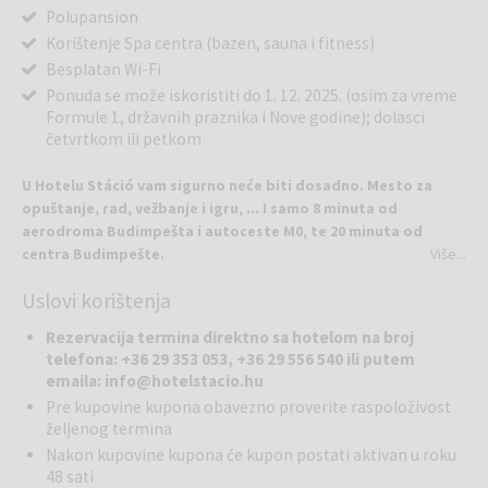
Polupansion
Korištenje Spa centra (bazen, sauna i fitness)
Besplatan Wi-Fi
Ponuda se može iskoristiti do 1. 12. 2025. (osim za vreme
Formule 1, državnih praznika i Nove godine); dolasci
četvrtkom ili petkom
U Hotelu Stáció vam sigurno neće biti dosadno. Mesto za
opuštanje, rad, vežbanje i igru, ... I samo 8 minuta od
aerodroma Budimpešta i autoceste M0, te 20 minuta od
centra Budimpešte.
Više...
Uslovi korištenja
Hotel Stáció čeka poslovne i turiste u mirnom okruženju. Hotel ima
75 udobnih soba, uključujući 4 vrlo prostrana apartmana, 1000 m2
Rezervacija termina direktno sa hotelom na broj
wellnessa i fitnessa, 6 konferencijskih dvorana, besplatni brzi WIFI,
telefona: +36 29 353 053, +36 29 556 540 ili putem
besplatan prevoz između aerodroma i hotela, kao i bogat izbor
emaila: info@hotelstacio.hu
restorana Pipacs.
Pre kupovine kupona obavezno proverite raspoloživost
željenog termina
Možete uživati ​​u blagotvornim efektima 1000 m2 površine: vodeni
Nakon kupovine kupona će kupon postati aktivan u roku
bazen (takođe "beskonačni rubni bazen"), jacuzzi, finska sauna, infra
48 sati
sauna, parna kupka i slana kabina, uronjeni bazen, Kneipp, grejane