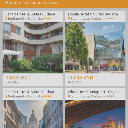
Preporučene ponude za vas
Escala Hotel & Suites Budapest - Letnji odmor u Budimpešti
Escala Hotel & Suites Budapest - Porodični odmor
Budimpešta
,
Mađarska
Budimpešta
,
Mađarska
34859 RSD
40845 RSD
NAŠA CENA
NAŠA CENA
Escala Hotel & Suites Budapest - Porodični odmor
Allora Hotel Budapest - City break u Budimpešti
Budimpešta
,
Mađarska
Budimpešta
,
Mađarska