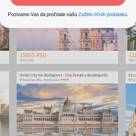
Pozivamo Vas da pročitate našu
Zaštitu ličnih podataka
.
15855 RSD
12
NAŠA CENA
NAŠA
Hotel City Inn Budapest - City break u Budimpešti
Esc
Budimpešta
,
Mađarska
Bu