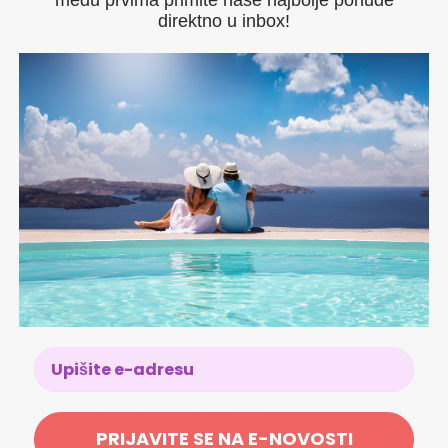
među prvima primite naše najbolje ponude
m putem emaila:
sales@uniohotel.hu
direktno u inbox!
raspoloživost željenog termina
 kulturno, umetničko i sportsko središte, kao i jedna od
Im
ktivan u roku 48 sati
nom atmosferom, svetski poznatim muzičkim uspešnicama i
CO
e. Zbog svojih slikovitih krajolika i zadivljujuće arhitekture
 svoj Megabon kupon zameniti u hotelski voucher
E-
m
. Nakon toga morate sa hotelskim voucherom
Te
lom
moć kupona
48 sati pre dolaska
 besplatno
otela Unio, plaćanje je moguće na recepciji hotela
n
sati
Six Inn Hotel Budapest - Odmor u prijatnom ambijentu u centru Budimpešte!
Hotel Gloria Budapest City Center
Budimpešta
,
Mađarska
Bu
PRIJAVITE SE NA E-NOVOSTI