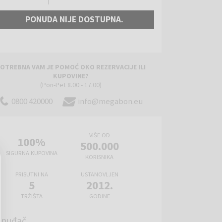
PONUDA NIJE DOSTUPNA.
OTREBNA VAM JE POMOĆ OKO REZERVACIJE ILI
KUPOVINE?
(Pon-Pet 8.00 - 17.00)
0800 420000
info@megabon.eu
VIŠE OD
100%
500.000
SIGURNA KUPOVINA
KORISNIKA
PRISUTNI NA
USTANOVLJEN
5
2012.
TRŽIŠTA
GODINE
onuđač