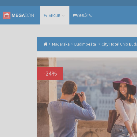
%
SMEŠTAJ
AKCIJE
Mađarska
Budimpešta
City Hotel Unio Bu
-
24
%