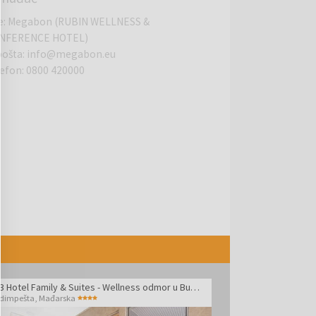
e
:
Megabon (RUBIN WELLNESS &
NFERENCE HOTEL)
pošta
:
info@megabon.eu
lefon
:
0800 420000
Bo33 Hotel Family & Suites - Wellness odmor u Budimpešti
dimpešta
,
Mađarska