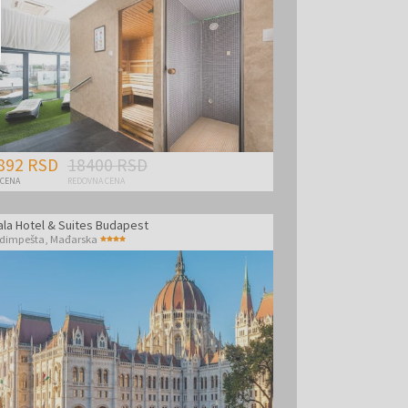
892 RSD
18400 RSD
 CENA
REDOVNA CENA
ala Hotel & Suites Budapest
dimpešta
,
Mađarska