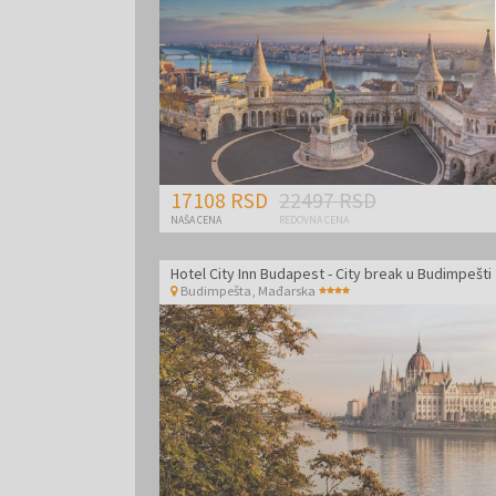
17108 RSD
22497 RSD
NAŠA CENA
REDOVNA CENA
Hotel City Inn Budapest - City break u Budimpešti
Budimpešta
,
Mađarska