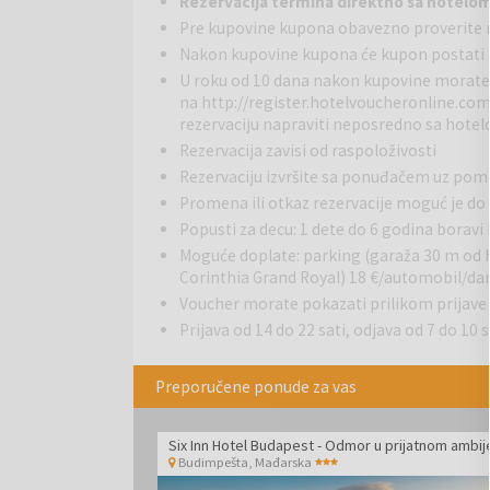
Rezervacija termina direktno sa hotelo
Pre kupovine kupona obavezno proverite 
Budimpešta je najposećeniji mađarski grad, poznato
Nakon kupovine kupona će kupon postati a
najlepših evropskih prestonica. Svojom jedinstve
noćnim životom privlači turiste iz bliže i dalje okolin
U roku od 10 dana nakon kupovine morate
nazivaju ga i »malim Parizom srednje Evrope«.
na
http://register.hotelvoucheronline.co
rezervaciju napraviti neposredno sa hote
Rezervacija zavisi od raspoloživosti
Rezervaciju izvršite sa ponuđačem uz po
Promena ili otkaz rezervacije moguć je do 
Popusti za decu: 1 dete do 6 godina boravi
Moguće doplate: parking (garaža 30 m od h
Corinthia Grand Royal) 18 €/automobil/da
Voucher morate pokazati prilikom prijave
Prijava od 14 do 22 sati, odjava od 7 do 10 
Preporučene ponude za vas
Budimpešta
,
Mađarska