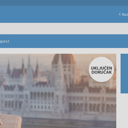
Na
dapest