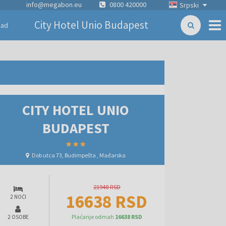
info@megabon.eu
0800 420000
Srpski
City Hotel Unio Budapest
zad
CITY HOTEL UNIO
BUDAPEST
Dob utca 73, Budimpešta , Mađarska
21948 RSD
16638 RSD
2 NOĆI
Plaćanje odmah
16638 RSD
2 OSOBE