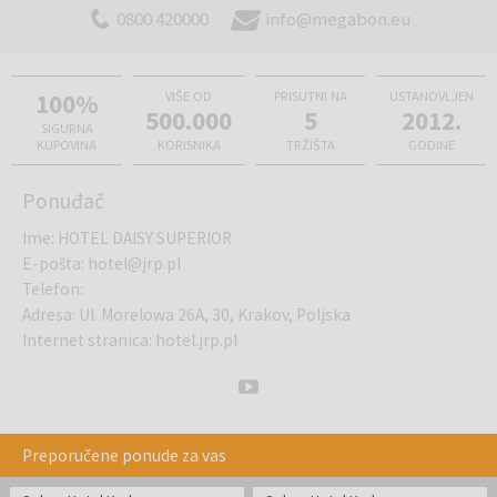
0800 420000
info@megabon.eu
saunu i boravak u masažnoj kadi, u kojima se možete opustiti i
napuniti baterije za novi dan u Krakovu.
100%
VIŠE OD
PRISUTNI NA
USTANOVLJEN
500.000
5
2012.
SIGURNA
KUPOVINA
KORISNIKA
TRŽIŠTA
GODINE
Ponuđač
Ime
:
HOTEL DAISY SUPERIOR
E-pošta
:
hotel@jrp.pl
Telefon
:
Adresa
:
Ul. Morelowa 26A, 30, Krakov, Poljska
Internet stranica
:
hotel.jrp.pl
Preporučene ponude za vas