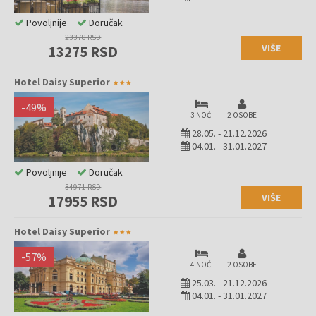
Povoljnije
Doručak
23378 RSD
VIŠE
13275 RSD
Hotel Daisy Superior
-
49
%
3 NOĆI
2 OSOBE
28.05.
-
21.12.2026
04.01.
-
31.01.2027
Povoljnije
Doručak
34971 RSD
VIŠE
17955 RSD
Hotel Daisy Superior
-
57
%
4 NOĆI
2 OSOBE
25.03.
-
21.12.2026
04.01.
-
31.01.2027