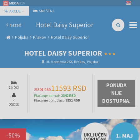
%
SMEŠTAJ
AKCIJE
Hotel Daisy Superior
Nazad
Poljska
Krakov
Hotel Daisy Superior
HOTEL DAISY SUPERIOR
Ul. Morelowa 26A, Krakov, Poljska
PONUDA
11593 RSD
2 NOĆI
23301 RSD
NIJE
Plaćanje odmah
2342 RSD
DOSTUPNA.
2
Plaćanje ponuđaču
9251 RSD
OSOBE
-
50
%