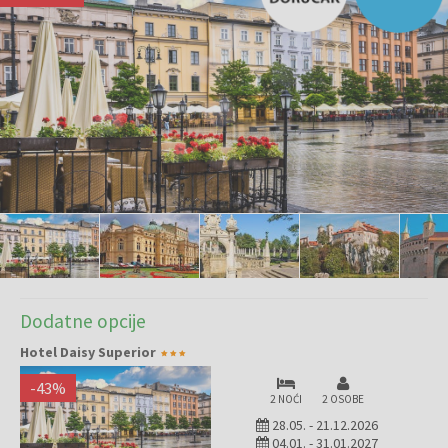
Dodatne opcije
Hotel Daisy Superior
-
43
%
2 NOĆI
2 OSOBE
28.05.
-
21.12.2026
04.01.
-
31.01.2027