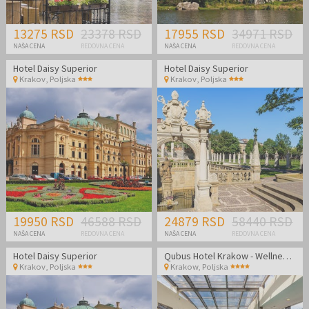
13275 RSD
23378 RSD
17955 RSD
34971 RSD
NAŠA CENA
REDOVNA CENA
NAŠA CENA
REDOVNA CENA
Hotel Daisy Superior
Hotel Daisy Superior
Krakov
,
Poljska
Krakov
,
Poljska
19950 RSD
46588 RSD
24879 RSD
58440 RSD
NAŠA CENA
REDOVNA CENA
NAŠA CENA
REDOVNA CENA
Hotel Daisy Superior
Qubus Hotel Krakow - Wellness odmor u srcu Poljske
Krakov
,
Poljska
Krakow
,
Poljska