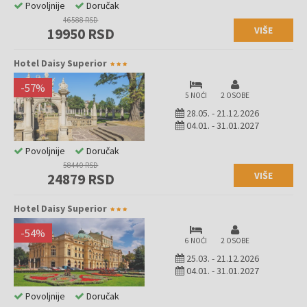
Povoljnije
Doručak
46588 RSD
VIŠE
19950 RSD
Hotel Daisy Superior
-
57
%
5 NOĆI
2 OSOBE
28.05.
-
21.12.2026
04.01.
-
31.01.2027
Povoljnije
Doručak
58440 RSD
VIŠE
24879 RSD
Hotel Daisy Superior
-
54
%
6 NOĆI
2 OSOBE
25.03.
-
21.12.2026
04.01.
-
31.01.2027
Povoljnije
Doručak