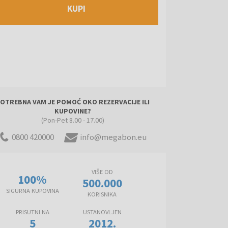
KUPI
OTREBNA VAM JE POMOĆ OKO REZERVACIJE ILI
KUPOVINE?
(Pon-Pet 8.00 - 17.00)
0800 420000
info@megabon.eu
VIŠE OD
100%
500.000
SIGURNA KUPOVINA
KORISNIKA
PRISUTNI NA
USTANOVLJEN
5
2012.