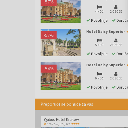
-
57
%
4 NOĆI
2 OSOBE
Povoljnije
Doruč
Hotel Daisy Superior
-
57
%
5 NOĆI
2 OSOBE
Povoljnije
Doruč
Hotel Daisy Superior
-
54
%
6 NOĆI
2 OSOBE
Povoljnije
Doruč
Preporučene ponude za vas
Qubus Hotel Krakow
Krakow
,
Poljska