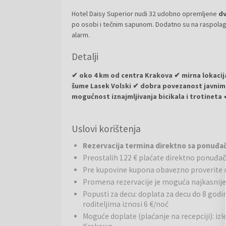
Hotel Daisy Superior nudi 32 udobno opremljene
d
po osobi i tečnim sapunom. Dodatno su na raspolaga
alarm.
Detalji
✔ oko 4 km od centra Krakova ✔ mirna lokacija
šume Lasek Volski ✔ dobra povezanost javnim 
mogućnost iznajmljivanja bicikala i trotineta 
Hotel Daisy Superior
nalazi se u jednom od najlep
Uslovi korištenja
je oko 4 km od centra grada, u mirnom okruženju 
vreve. U neposrednoj blizini nalaze se park Decjuša,
Rezervacija termina direktno sa ponuđa
prirodno okruženje za boravak. Zahvaljujući odlično
Preostalih 122 € plaćate direktno ponuđa
istraživanje grada.
Pre kupovine kupona obavezno proverite 
Wellness i opuštanje:
Hotel gostima nudi unutrašn
Promena rezervacije je moguća najkasnije
aktivnog dana. Na raspolaganju je i fitnes centar za
Popusti za decu: doplata za decu do 8 godi
roditeljima iznosi 6 €/noć
Sport i aktivnosti:
Ljubitelji aktivnog odmora mogu
Moguće doplate (plaćanje na recepciji): izl
iznajmiti bicikl ili trotinet za istraživanje grada i o