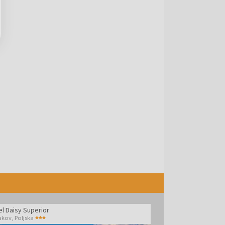
el Daisy Superior
akov
,
Poljska