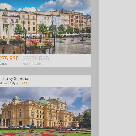
275 RSD
23378 RSD
 CENA
REDOVNA CENA
el Daisy Superior
akov
,
Poljska