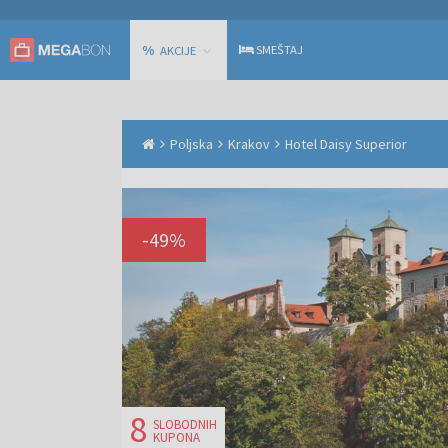
%
SMEŠTAJ
AKCIJE
Poljska
Krakov
Hotel Daisy Superior
-
49
%
8
SLOBODNIH
KUPONA