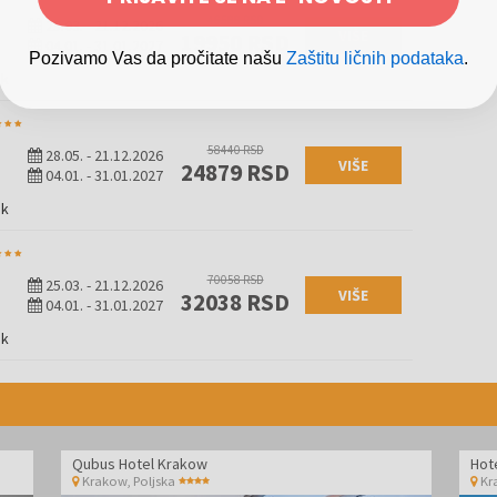
46588 RSD
25.03.
-
21.12.2026
VIŠE
19950 RSD
04.01.
-
31.01.2027
Pozivamo Vas da pročitate našu
Zaštitu ličnih podataka
.
ak
58440 RSD
28.05.
-
21.12.2026
VIŠE
24879 RSD
04.01.
-
31.01.2027
ak
70058 RSD
25.03.
-
21.12.2026
VIŠE
32038 RSD
04.01.
-
31.01.2027
ak
Qubus Hotel Krakow
Hot
Krakow
,
Poljska
Kr