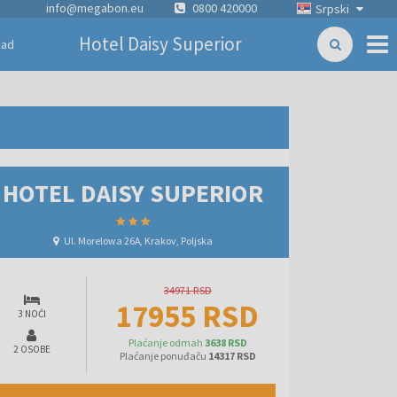
info@megabon.eu
0800 420000
Srpski
Hotel Daisy Superior
zad
HOTEL DAISY SUPERIOR
Ul. Morelowa 26A, Krakov, Poljska
34971 RSD
17955 RSD
3 NOĆI
Plaćanje odmah
3638 RSD
2 OSOBE
Plaćanje ponuđaču
14317 RSD