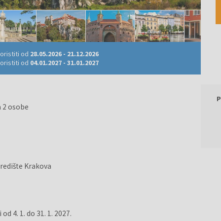
ristiti od
28.05.2026
-
21.12.2026
ristiti od
04.01.2027
-
31.01.2027
P
a 2 osobe
središte Krakova
od 4. 1. do 31. 1. 2027.