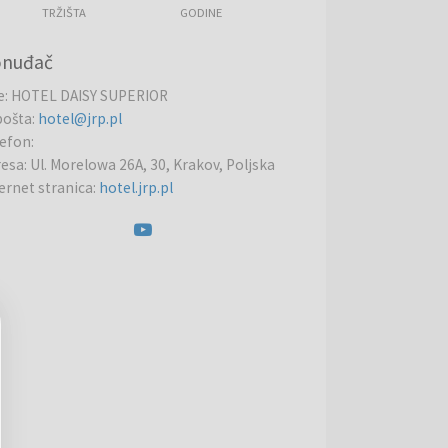
TRŽIŠTA
GODINE
onuđač
e
:
HOTEL DAISY SUPERIOR
pošta
:
hotel@jrp.pl
lefon
:
resa
:
Ul. Morelowa 26A, 30, Krakov, Poljska
ernet stranica
:
hotel.jrp.pl