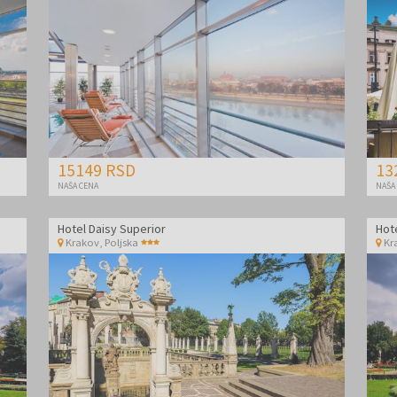
15149 RSD
13
NAŠA CENA
NAŠA
Hotel Daisy Superior
Hot
Krakov
,
Poljska
Kr