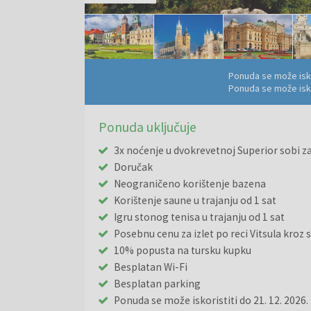
Ponuda se može isko
Ponuda se može isko
Ponuda uključuje
3x noćenje u dvokrevetnoj Superior sobi z
Doručak
Neograničeno korištenje bazena
Korištenje saune u trajanju od 1 sat
Igru stonog tenisa u trajanju od 1 sat
Posebnu cenu za izlet po reci Vitsula kroz 
10% popusta na tursku kupku
Besplatan Wi-Fi
Besplatan parking
Ponuda se može iskoristiti do 21. 12. 2026. i 