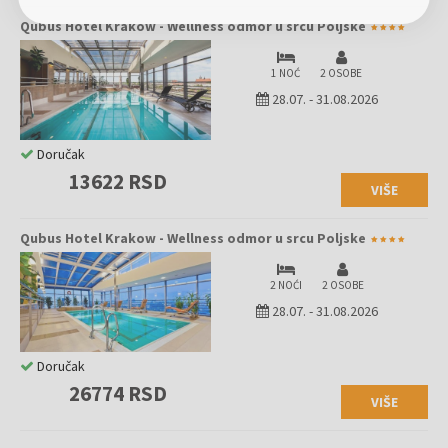
Qubus Hotel Krakow - Wellness odmor u srcu Poljske
1 NOĆ
2 OSOBE
28.07.
-
31.08.2026
Doručak
13622 RSD
VIŠE
Qubus Hotel Krakow - Wellness odmor u srcu Poljske
2 NOĆI
2 OSOBE
28.07.
-
31.08.2026
Doručak
26774 RSD
VIŠE