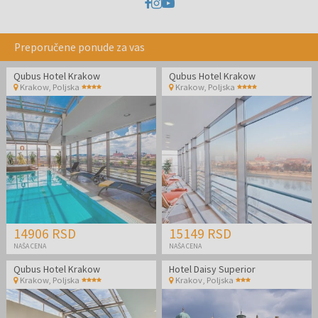
Preporučene ponude za vas
Qubus Hotel Krakow
Qubus Hotel Krakow
Krakow
,
Poljska
Krakow
,
Poljska
14906 RSD
15149 RSD
NAŠA CENA
NAŠA CENA
Qubus Hotel Krakow
Hotel Daisy Superior
Krakow
,
Poljska
Krakov
,
Poljska