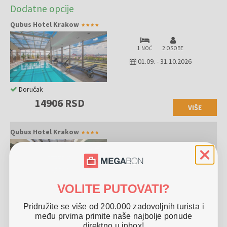
Dodatne opcije
kulturom i jedinstvenom atmosferom. Šetajte kroz srednjovekovne
ulice, posetite Wawelski zamak, muzeje, restorane i kafiće. U blizini
Qubus Hotel Krakow
su rudnik soli Vjeljčka i memorijalni kompleks Aušvic-Birkenau.
1 NOĆ
2 OSOBE
01.09.
-
31.10.2026
Doručak
14906 RSD
VIŠE
Qubus Hotel Krakow
2 NOĆI
2 OSOBE
01.09.
-
31.10.2026
VOLITE PUTOVATI?
Doručak
Pridružite se više od 200.000 zadovoljnih turista i
28755 RSD
među prvima primite naše najbolje ponude
direktno u inbox!