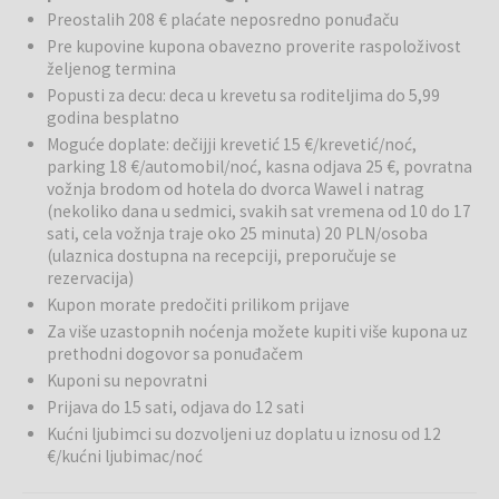
Preostalih 208 € plaćate neposredno ponuđaču
Qubus Hotel Kraków
je moderan gradski hotel sa četiri zvezdice,
Pre kupovine kupona obavezno proverite raspoloživost
smešten u centru Krakova, odmah pored stare četvrti Kazimierz.
željenog termina
Hotel je odličan izbor za sve koji žele da otkriju istorijsko srce
Popusti za decu: deca u krevetu sa roditeljima do 5,99
Poljske i uživaju u savremenom komforu.
godina besplatno
Bazen i wellness:
Na raspolaganju su unutrašnji bazen sa pogledom
Moguće doplate: dečijji krevetić 15 €/krevetić/noć,
na grad, đakuzi, sauna i fitnes centar.
parking 18 €/automobil/noć, kasna odjava 25 €, povratna
vožnja brodom od hotela do dvorca Wawel i natrag
(nekoliko dana u sedmici, svakih sat vremena od 10 do 17
Restorani i barovi:
Hotel nudi bogat doručak sa više od 100
sati, cela vožnja traje oko 25 minuta) 20 PLN/osoba
proizvoda iz celog sveta. U sklopu hotela je i lobby bar Torino
(ulaznica dostupna na recepciji, preporučuje se
Paninoteka & Bar.
rezervacija)
Kupon morate predočiti prilikom prijave
Posebna iskustva:
Od 1. aprila do 31. oktobra gosti mogu uživati u
plovidbi rekom Vislom na hotelskom Q-Boat brodu.
Za više uzastopnih noćenja možete kupiti više kupona uz
prethodni dogovor sa ponuđačem
Usluge:
Hotel nudi parking uz doplatu.
Kuponi su nepovratni
Prijava do 15 sati, odjava do 12 sati
Okolina:
Hotel se nalazi u samom centru, idealan za obilazak
Kućni ljubimci su dozvoljeni uz doplatu u iznosu od 12
glavnog trga, Wawelskog zamka i četvrti Kazimierz.
€/kućni ljubimac/noć
Krakov
je jedan od najlepših evropskih gradova, bogat istorijom,