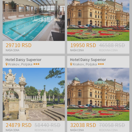
29710 RSD
19950 RSD
46588 RSD
NAŠA CENA
NAŠA CENA
REDOVNA CENA
Hotel Daisy Superior
Hotel Daisy Superior
Krakov
,
Poljska
Krakov
,
Poljska
24879 RSD
58440 RSD
32038 RSD
70058 RSD
NAŠA CENA
REDOVNA CENA
NAŠA CENA
REDOVNA CENA