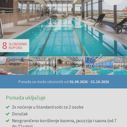
8
SLOBODNIH
KUPONA
Ponuda se može iskoristiti od
01.09.2026
-
31.10.2026
Ponuda uključuje
2x noćenje u Standard sobi za 2 osobe
Doručak
Neograničeno korištenje bazena, jacuzzija i sauna (od 7
do 22 sata)