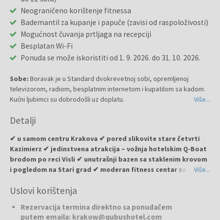
Neograničeno korištenje fitnessa
Bademantil za kupanje i papuče (zavisi od raspoloživosti)
Mogućnost čuvanja prtljaga na recepciji
Besplatan Wi-Fi
Ponuda se može iskoristiti od 1. 9. 2026. do 31. 10. 2026.
Sobe:
Boravak je u Standard dvokrevetnoj sobi, opremljenoj
televizorom, radiom, besplatnim internetom i kupatilom sa kadom.
Kućni ljubimci su dobrodošli uz doplatu.
Više...
Detalji
✔ u samom centru Krakova ✔ pored slikovite stare četvrti
Kazimierz ✔ jedinstvena atrakcija – vožnja hotelskim Q-Boat
brodom po reci Visli ✔ unutrašnji bazen sa staklenim krovom
i pogledom na Stari grad ✔ moderan fitness centar sa
Više...
saunom i đakuzijem ✔ doručak sa više od 100 različitih
Uslovi korištenja
proizvoda ✔ elegantan lobby bar Torino Paninoteka & Bar ✔
udobne sobe sa modernom opremom i besplatnim
Rezervacija termina direktno sa ponuđačem
internetom
putem emaila: krakow@qubushotel.com