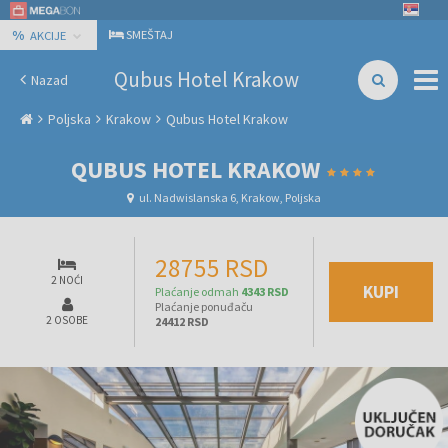
%
SMEŠTAJ
AKCIJE
Qubus Hotel Krakow
Nazad
Poljska
Krakow
Qubus Hotel Krakow
QUBUS HOTEL KRAKOW
ul. Nadwislanska 6, Krakow, Poljska
28755 RSD
2 NOĆI
KUPI
Plaćanje odmah
4343 RSD
Plaćanje ponuđaču
2 OSOBE
24412 RSD