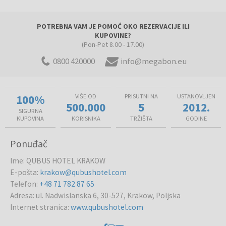
POTREBNA VAM JE POMOĆ OKO REZERVACIJE ILI
KUPOVINE?
(Pon-Pet 8.00 - 17.00)
0800 420000
info@megabon.eu
100%
VIŠE OD
PRISUTNI NA
USTANOVLJEN
500.000
5
2012.
SIGURNA
KUPOVINA
KORISNIKA
TRŽIŠTA
GODINE
Ponuđač
Ime
:
QUBUS HOTEL KRAKOW
E-pošta
:
krakow@qubushotel.com
Telefon
:
+48 71 782 87 65
Adresa
:
ul. Nadwislanska 6, 30-527, Krakow, Poljska
Internet stranica
:
www.qubushotel.com