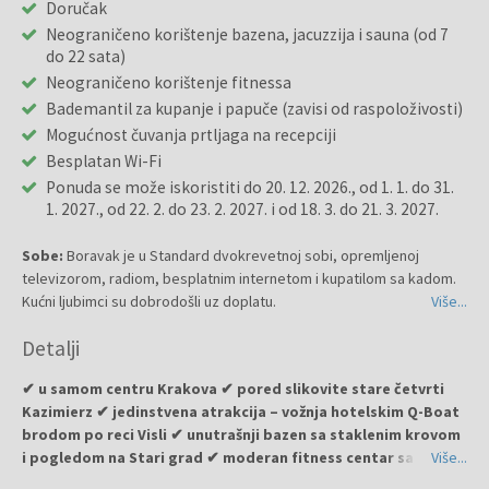
Doručak
Neograničeno korištenje bazena, jacuzzija i sauna (od 7
do 22 sata)
Neograničeno korištenje fitnessa
Bademantil za kupanje i papuče (zavisi od raspoloživosti)
Mogućnost čuvanja prtljaga na recepciji
Besplatan Wi-Fi
Ponuda se može iskoristiti do 20. 12. 2026., od 1. 1. do 31.
1. 2027., od 22. 2. do 23. 2. 2027. i od 18. 3. do 21. 3. 2027.
Sobe:
Boravak je u Standard dvokrevetnoj sobi, opremljenoj
televizorom, radiom, besplatnim internetom i kupatilom sa kadom.
Kućni ljubimci su dobrodošli uz doplatu.
Više...
Detalji
✔ u samom centru Krakova ✔ pored slikovite stare četvrti
Kazimierz ✔ jedinstvena atrakcija – vožnja hotelskim Q-Boat
brodom po reci Visli ✔ unutrašnji bazen sa staklenim krovom
i pogledom na Stari grad ✔ moderan fitness centar sa
Više...
saunom i đakuzijem ✔ doručak sa više od 100 različitih