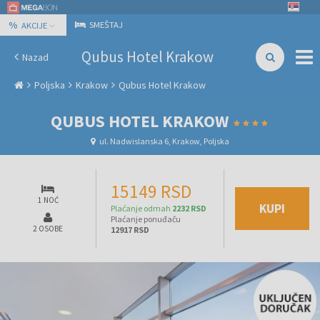
%
SMEŠTAJ
AKCIJE
Qubus Hotel Krakow
Nazad
Poljska
Krakow
Qubus Hotel Krakow
QUBUS HOTEL KRAKOW
ul. Nadwislanska 6, Krakow, Poljska
15149 RSD
1 NOĆ
KUPI
Plaćanje odmah
2232 RSD
Plaćanje ponuđaču
2 OSOBE
12917 RSD