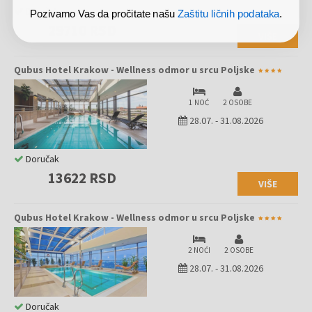
Doručak
Pozivamo Vas da pročitate našu
Zaštitu ličnih podataka
.
29710 RSD
VIŠE
Qubus Hotel Krakow - Wellness odmor u srcu Poljske
1 NOĆ
2 OSOBE
28.07.
-
31.08.2026
Doručak
13622 RSD
VIŠE
Qubus Hotel Krakow - Wellness odmor u srcu Poljske
2 NOĆI
2 OSOBE
28.07.
-
31.08.2026
Doručak