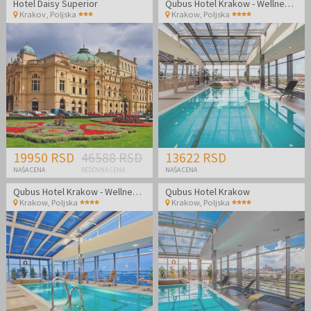
Hotel Daisy Superior
Qubus Hotel Krakow - Wellness odmor u srcu Poljske
Krakov
,
Poljska
Krakow
,
Poljska
19950 RSD
46588 RSD
13622 RSD
NAŠA CENA
REDOVNA CENA
NAŠA CENA
Qubus Hotel Krakow - Wellness odmor u srcu Poljske
Qubus Hotel Krakow
Krakow
,
Poljska
Krakow
,
Poljska