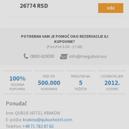
26774 RSD
VIŠE
POTREBNA VAM JE POMOĆ OKO REZERVACIJE ILI
KUPOVINE?
(Pon-Pet 8.00 - 17.00)
0800 420000
info@megabon.eu
100%
VIŠE OD
PRISUTNI NA
USTANOVLJEN
500.000
5
2012.
SIGURNA
KUPOVINA
KORISNIKA
TRŽIŠTA
GODINE
Ponuđač
Ime
:
QUBUS HOTEL KRAKOW
E-pošta
:
krakow@qubushotel.com
Telefon
:
+48 71 782 87 65