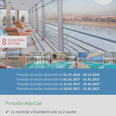
8
SLOBODNIH
KUPONA
Ponuda se može iskoristiti od
01.07.2026
-
20.12.2026
Ponuda se može iskoristiti od
01.01.2027
-
31.01.2027
Ponuda se može iskoristiti od
22.02.2027
-
23.02.2027
Ponuda se može iskoristiti od
18.03.2027
-
21.03.2027
Ponuda uključuje
1x noćenje u Standard sobi za 2 osobe