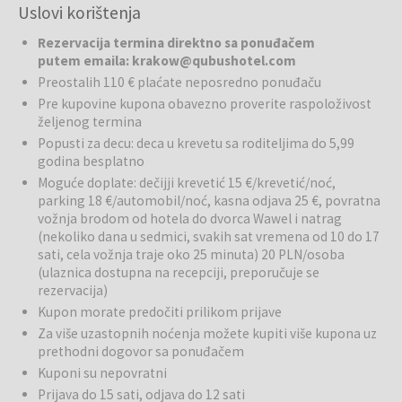
Uslovi korištenja
proizvoda ✔ elegantan lobby bar Torino Paninoteka & Bar ✔
udobne sobe sa modernom opremom i besplatnim
Rezervacija termina direktno sa ponuđačem
internetom
putem emaila: krakow@qubushotel.com
Preostalih 110 € plaćate neposredno ponuđaču
Qubus Hotel Kraków
je moderan gradski hotel sa četiri zvezdice,
Pre kupovine kupona obavezno proverite raspoloživost
smešten u centru Krakova, odmah pored stare četvrti Kazimierz.
željenog termina
Hotel je odličan izbor za sve koji žele da otkriju istorijsko srce
Popusti za decu: deca u krevetu sa roditeljima do 5,99
Poljske i uživaju u savremenom komforu.
godina besplatno
Bazen i wellness:
Na raspolaganju su unutrašnji bazen sa pogledom
Moguće doplate: dečijji krevetić 15 €/krevetić/noć,
na grad, đakuzi, sauna i fitnes centar.
parking 18 €/automobil/noć, kasna odjava 25 €, povratna
vožnja brodom od hotela do dvorca Wawel i natrag
(nekoliko dana u sedmici, svakih sat vremena od 10 do 17
Restorani i barovi:
Hotel nudi bogat doručak sa više od 100
sati, cela vožnja traje oko 25 minuta) 20 PLN/osoba
proizvoda iz celog sveta. U sklopu hotela je i lobby bar Torino
(ulaznica dostupna na recepciji, preporučuje se
Paninoteka & Bar.
rezervacija)
Kupon morate predočiti prilikom prijave
Posebna iskustva:
Od 1. aprila do 31. oktobra gosti mogu uživati u
plovidbi rekom Vislom na hotelskom Q-Boat brodu.
Za više uzastopnih noćenja možete kupiti više kupona uz
prethodni dogovor sa ponuđačem
Usluge:
Hotel nudi parking uz doplatu.
Kuponi su nepovratni
Prijava do 15 sati, odjava do 12 sati