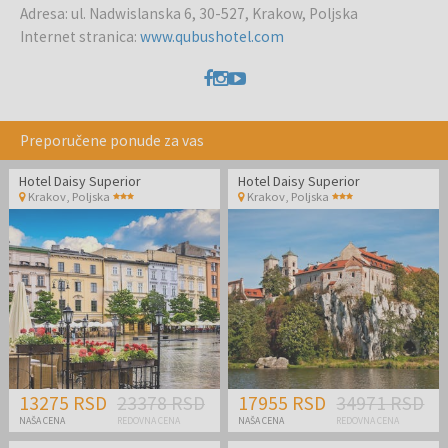
Adresa
:
ul. Nadwislanska 6, 30-527, Krakow, Poljska
Internet stranica
:
www.qubushotel.com
Preporučene ponude za vas
Hotel Daisy Superior
Hotel Daisy Superior
Krakov
,
Poljska
Krakov
,
Poljska
13275 RSD
23378 RSD
17955 RSD
34971 RSD
NAŠA CENA
REDOVNA CENA
NAŠA CENA
REDOVNA CENA