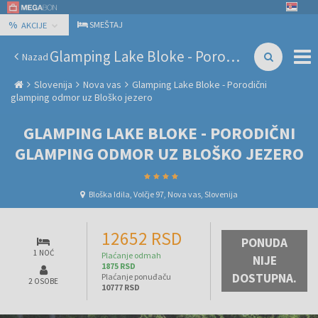
%
SMEŠTAJ
AKCIJE
Glamping Lake Bloke - Porodični glamping odmor uz Bloško jezero
Nazad
Slovenija
Nova vas
Glamping Lake Bloke - Porodični
glamping odmor uz Bloško jezero
GLAMPING LAKE BLOKE - PORODIČNI
GLAMPING ODMOR UZ BLOŠKO JEZERO
Bloška Idila, Volčje 97, Nova vas, Slovenija
12652 RSD
PONUDA
1 NOĆ
Plaćanje odmah
NIJE
1875 RSD
DOSTUPNA.
Plaćanje ponuđaču
2 OSOBE
10777 RSD