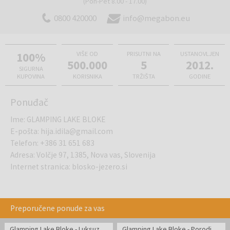
(Pon-Pet 8.00 - 17.00)
0800 420000
info@megabon.eu
100%
VIŠE OD
PRISUTNI NA
USTANOVLJEN
500.000
5
2012.
SIGURNA
KUPOVINA
KORISNIKA
TRŽIŠTA
GODINE
Ponuđač
Ime
:
GLAMPING LAKE BLOKE
E-pošta
:
hija.idila@gmail.com
Telefon
:
+386 31 651 683
Adresa
:
Volčje 97, 1385, Nova vas, Slovenija
Internet stranica
:
blosko-jezero.si
Preporučene ponude za vas
Glamping Lake Bloke - Luksuzan odmor pod zvezdama udvoje
Glamping Lake Bloke - Porodični odmor u unikatnoj sobi Krpan