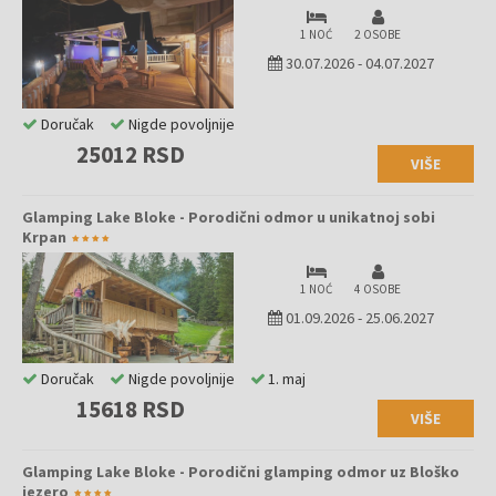
1 NOĆ
2 OSOBE
30.07.2026
-
04.07.2027
Doručak
Nigde povoljnije
25012 RSD
VIŠE
Glamping Lake Bloke - Porodični odmor u unikatnoj sobi
Krpan
1 NOĆ
4 OSOBE
01.09.2026
-
25.06.2027
Doručak
Nigde povoljnije
1. maj
15618 RSD
VIŠE
Glamping Lake Bloke - Porodični glamping odmor uz Bloško
jezero