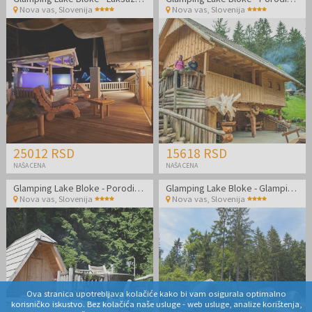
Nova vas
,
Slovenija
Nova vas
,
Slovenija
25012 RSD
15618 RSD
NAŠA CENA
NAŠA CENA
Glamping Lake Bloke - Porodični glamping odmor uz Bloško jezero
Glamping Lake Bloke - Glamping odmor uz Bloško jezero
Nova vas
,
Slovenija
Nova vas
,
Slovenija
Ova stranica upotrebljava kolačiće kako bi vam osigurala optimalno
korisničko iskustvo. Bez kolačića naše usluge - web usluge, analize korištenja,