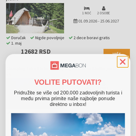
1 NOĆ
2 OSOBE
01.09.2026
-
25.06.2027
Doručak
Nigde povoljnije
2 dece boravi gratis
1. maj
12682 RSD
VIŠE
Glamping Lake Bloke - Glamping odmor uz Bloško jezero
VOLITE PUTOVATI?
1 NOĆ
2 OSOBE
Pridružite se više od 200.000 zadovoljnih turista i
01.09.2026
-
25.06.2027
među prvima primite naše najbolje ponude
direktno u inbox!
Doručak
Nigde povoljnije
1. maj
9865 RSD
VIŠE