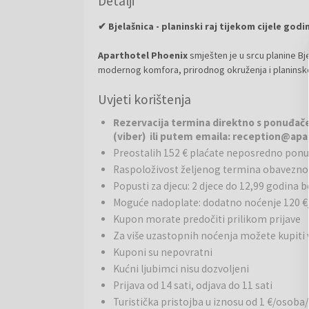
Detalji
✔ Bjelašnica - planinski raj tijekom cijele go
Aparthotel Phoenix
smješten je u srcu planine Bj
modernog komfora, prirodnog okruženja i planinskog
pružaju udoban smještaj za parove, obitelji i grupe,
Uvjeti korištenja
Rezervacija termina direktno s ponuđačem
Gastronomija:
S ponosom ističu bogatu kuharsku p
(viber) ili putem emaila: reception@ap
sezonske proizvode od farmera iz obližnjih sela koj
Preostalih 152 € plaćate neposredno pon
okupane Hercegovine, dok najukusnija topla peciva 
Raspoloživost željenog termina obavezno 
Popusti za djecu: 2 djece do 12,99 godina 
Okolica i aktivnosti:
Osim unikatnih smještajnih j
Moguće nadoplate: dodatno noćenje 120 €
sportski centar koji će zadovoljiti svakog ljubitelja 
Kupon morate predočiti prilikom prijave
ljeti, ili jednostavno uživate u wellnessu tijekom c
Za više uzastopnih noćenja možete kupiti
Kuponi su nepovratni
Bjelašnica
je jedna od najpoznatijih planina u Bosni 
Kućni ljubimci nisu dozvoljeni
i aktivnog odmora. Smještena svega dvadesetak kil
Prijava od 14 sati, odjava do 11 sati
stazama koje su bile domaćin Zimskih olimpijskih ig
rekreativce, dok tijekom proljeća, ljeta i jeseni nud
Turistička pristojba u iznosu od 1 €/osoba/