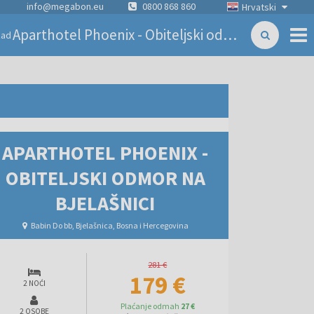
info@megabon.eu
0800 868 860
Hrvatski
Aparthotel Phoenix - Obiteljski odmor na Bjelašnici
zad
APARTHOTEL PHOENIX -
OBITELJSKI ODMOR NA
BJELAŠNICI
Babin Do bb, Bjelašnica, Bosna i Hercegovina
281 €
179 €
2 NOĆI
Plaćanje odmah
27 €
2 OSOBE