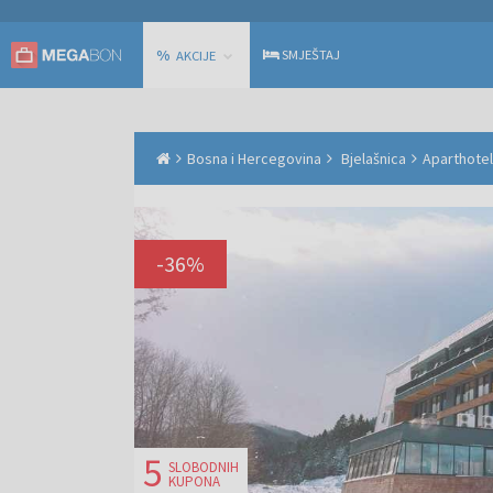
%
SMJEŠTAJ
AKCIJE
Bosna i Hercegovina
Bjelašnica
Aparthotel
-
36
%
5
SLOBODNIH
KUPONA