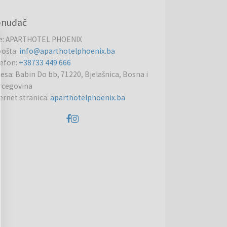
onuđač
e
:
APARTHOTEL PHOENIX
pošta
:
info@aparthotelphoenix.ba
lefon
:
+38733 449 666
resa
:
Babin Do bb, 71220, Bjelašnica, Bosna i
rcegovina
ernet stranica
:
aparthotelphoenix.ba