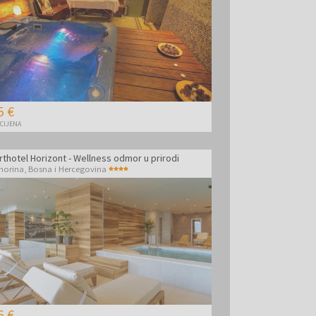
5 €
 CIJENA
rthotel Horizont - Wellness odmor u prirodi
horina
,
Bosna i Hercegovina
6 €