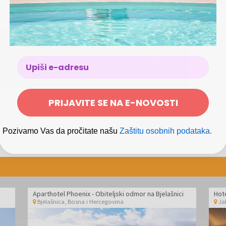
di.
biteljski odmor na Bjelašnici
281 €
01.04.
-
30.09.2026
179 €
boravi gratis
biteljski odmor na Bjelašnici
PRIJAVITE SE NA E-NOVOSTI
409 €
01.04.
-
30.09.2026
VIŠE
261 €
Pozivamo Vas da pročitate našu
Zaštitu osobnih podataka.
boravi gratis
Aparthotel Phoenix - Obiteljski odmor na Bjelašnici
Bjelašnica
,
Bosna i Hercegovina
Ja