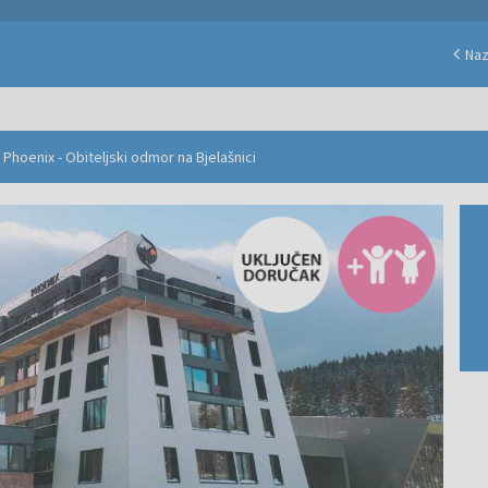
Na
 Phoenix - Obiteljski odmor na Bjelašnici