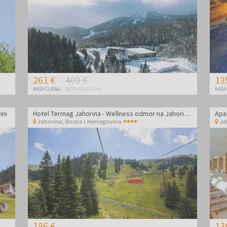
261 €
409 €
13
NAŠA CIJENA
REDOVNA CIJENA
NAŠA
ini
Hotel Termag Jahorina - Wellness odmor na Jahorini udvoje
Apa
Jahorina
,
Bosna i Hercegovina
Ja
186 €
13