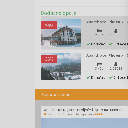
adrenalinske aktivnosti i uživanje u netaknutoj priro
Dodatne opcije
Aparthotel Phoenix - O
-
36
%
2 NOĆI
2 OSOBE
Doručak
2 djece 
Aparthotel Phoenix - O
-
36
%
3 NOĆI
2 OSOBE
Doručak
2 djece 
Preporučujemo:
Aparthotel Rajska - Proljeće ili ljeto na Jahorini
Jahorina
,
Bosna i Hercegovina