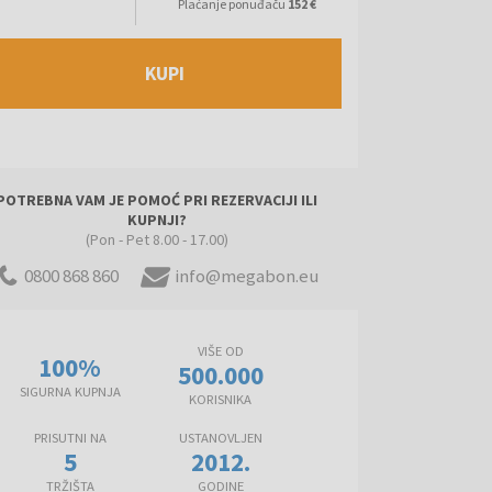
Plaćanje ponuđaču
152 €
KUPI
POTREBNA VAM JE POMOĆ PRI REZERVACIJI ILI
KUPNJI?
(Pon - Pet 8.00 - 17.00)
0800 868 860
info@megabon.eu
VIŠE OD
100%
500.000
SIGURNA KUPNJA
KORISNIKA
PRISUTNI NA
USTANOVLJEN
5
2012.
TRŽIŠTA
GODINE