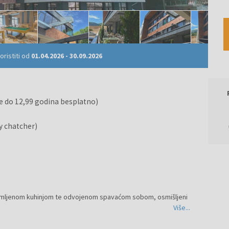
ristiti od
01.04.2026
-
30.09.2026
e do 12,99 godina besplatno)
oy chatcher)
mljenom kuhinjom te odvojenom spavaćom sobom, osmišljeni
Više...