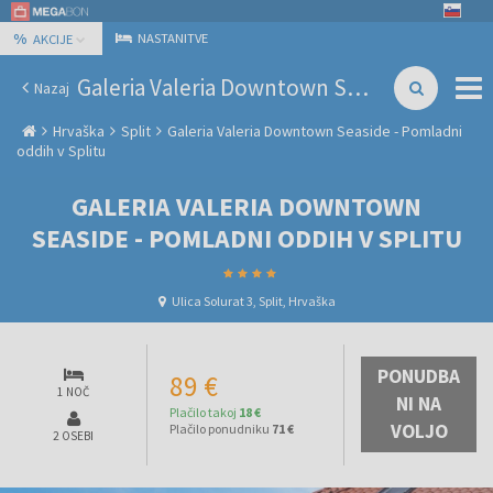
%
NASTANITVE
AKCIJE
Galeria Valeria Downtown Seaside - Pomladni oddih v Splitu
Nazaj
Hrvaška
Split
Galeria Valeria Downtown Seaside - Pomladni
oddih v Splitu
GALERIA VALERIA DOWNTOWN
SEASIDE - POMLADNI ODDIH V SPLITU
Ulica Solurat 3, Split, Hrvaška
PONUDBA
89 €
1 NOČ
NI NA
Plačilo takoj
18 €
VOLJO
Plačilo ponudniku
71 €
2 OSEBI