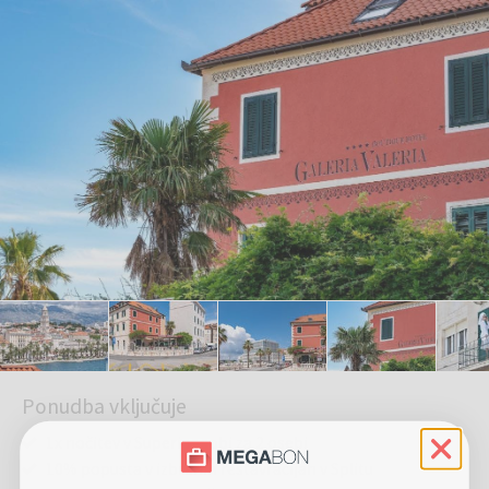
Ponudba vključuje
1x nočitev v Superior sobi za 2 osebi
10% popusta v izbranih restavracijah v Splitu