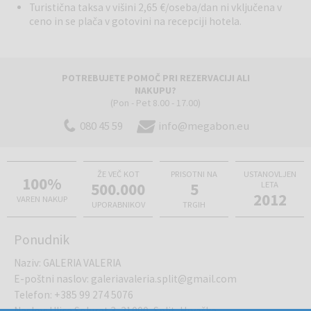
Turistična taksa v višini 2,65 €/oseba/dan ni vključena v
naša zgodba!
ceno in se plača v gotovini na recepciji hotela.
POTREBUJETE POMOČ PRI REZERVACIJI ALI
NAKUPU?
(Pon - Pet 8.00 - 17.00)
080 45 59
info@megabon.eu
ŽE VEČ KOT
PRISOTNI NA
USTANOVLJEN
100%
500.000
5
LETA
2012
VAREN NAKUP
UPORABNIKOV
TRGIH
Ponudnik
Naziv
:
GALERIA VALERIA
E-poštni naslov
:
galeriavaleria.split@gmail.com
Telefon
:
+385 99 274 5076
Naslov
:
Ulica Solurat 3, 21000, Split, Hrvaška