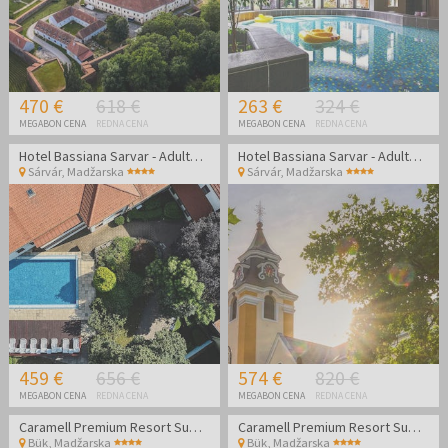
470 €
618 €
263 €
324 €
MEGABON CENA
REDNA CENA
MEGABON CENA
REDNA CENA
Hotel Bassiana Sarvar - Adults Only oddih - Posebna akcijska cena
Hotel Bassiana Sarvar - Adults Only oddih - Posebna akcijska cena
Sárvár
,
Madžarska
Sárvár
,
Madžarska
459 €
656 €
574 €
820 €
MEGABON CENA
REDNA CENA
MEGABON CENA
REDNA CENA
Caramell Premium Resort Superior - Wellness oddih
Caramell Premium Resort Superior - Wellness oddih
Bük
,
Madžarska
Bük
,
Madžarska