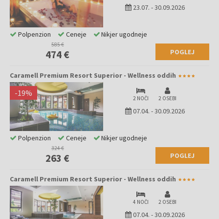
23.07.
-
30.09.2026
Polpenzion
Ceneje
Nikjer ugodneje
585 €
POGLEJ
474 €
Caramell Premium Resort Superior - Wellness oddih
-
19
%
2 NOČI
2 OSEBI
07.04.
-
30.09.2026
Polpenzion
Ceneje
Nikjer ugodneje
324 €
POGLEJ
263 €
Caramell Premium Resort Superior - Wellness oddih
4 NOČI
2 OSEBI
07.04.
-
30.09.2026