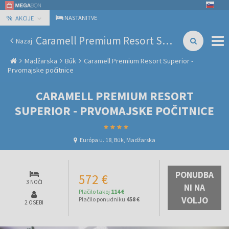
%
NASTANITVE
AKCIJE
Caramell Premium Resort Superior - Prvomajske počitnice
Nazaj
Madžarska
Bük
Caramell Premium Resort Superior -
Prvomajske počitnice
CARAMELL PREMIUM RESORT
SUPERIOR - PRVOMAJSKE POČITNICE
Európa u. 18, Bük, Madžarska
PONUDBA
572 €
3 NOČI
NI NA
Plačilo takoj
114 €
VOLJO
Plačilo ponudniku
458 €
2 OSEBI