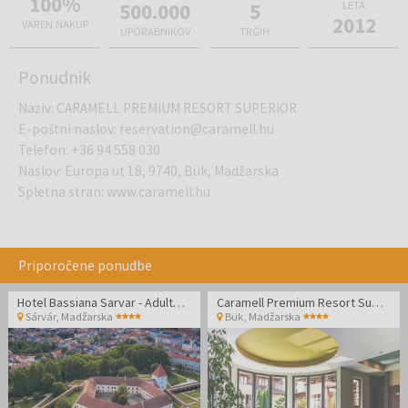
100%
500.000
5
LETA
2012
VAREN NAKUP
UPORABNIKOV
TRGIH
Ponudnik
Naziv
:
CARAMELL PREMIUM RESORT SUPERIOR
E-poštni naslov
:
reservation@caramell.hu
Telefon
:
+36 94 558 030
Naslov
:
Europa ut 18, 9740, Bük, Madžarska
Spletna stran
:
www.caramell.hu
Priporočene ponudbe
Hotel Bassiana Sarvar - Adults Only oddih
Caramell Premium Resort Superior - Wellness oddih
Sárvár
,
Madžarska
Bük
,
Madžarska