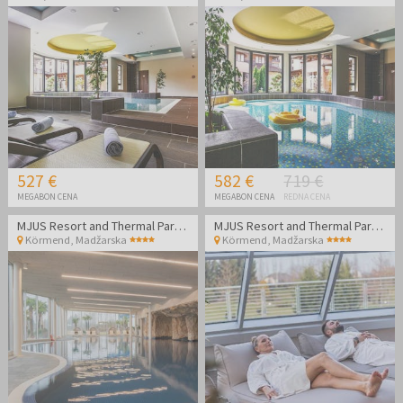
527 €
582 €
719 €
MEGABON CENA
MEGABON CENA
REDNA CENA
MJUS Resort and Thermal Park - Luksuzni wellness oddih
MJUS Resort and Thermal Park - Luksuzni wellness oddih
Körmend
,
Madžarska
Körmend
,
Madžarska