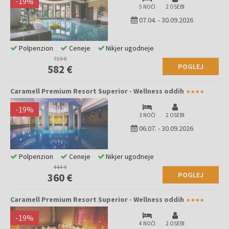
-
19
%
5 NOČI
2 OSEBI
07.04.
-
30.09.2026
Polpenzion
Ceneje
Nikjer ugodneje
719 €
POGLEJ
582 €
Caramell Premium Resort Superior - Wellness oddih
-
19
%
3 NOČI
2 OSEBI
06.07.
-
30.09.2026
Polpenzion
Ceneje
Nikjer ugodneje
444 €
POGLEJ
360 €
Caramell Premium Resort Superior - Wellness oddih
-
19
%
4 NOČI
2 OSEBI