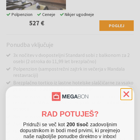
Polpenzion
Ceneje
Nikjer ugodneje
527 €
POGLEJ
Ponudba vključuje
3x nočitev v dvoposteljni Standard sobi z balkonom za 2
osebi (2 otroka do 11,99 let brezplačno)
Polpenzion (sampostrežni zajtrk in večerja v Mandala
restavraciji)
Brezplačno tortico iz lastne hotelske slaščičarne za vsako
pijačo med 15.30 in 16.30 v Buddha bar
Neomejen vstop v hotelski Zen spa in mirno območje -
termalni in SPA wellness center (tudi na dan prihoda in
odhoda)
RAD POTUJEŠ?
Neomejen vstop v fitness center
Živo glasbo
Pridruži se več kot
200 tisoč
zadovoljnim
dopustnikom in bodi med prvimi, ki prejmejo
Uporabo kopalnega plašča
naše najboljše ponudbe direktno v inbox!
50% popusta na celodnevno vstopnico za pustolovski