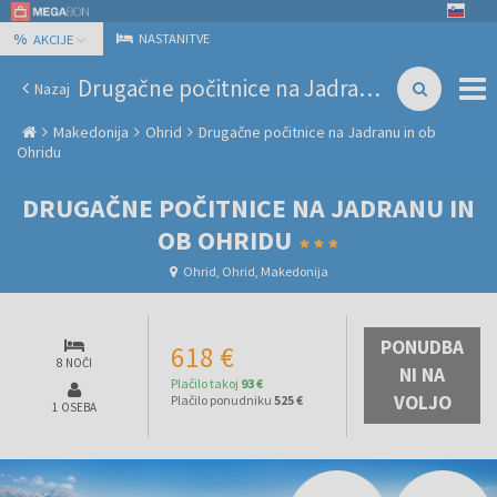
%
NASTANITVE
AKCIJE
Drugačne počitnice na Jadranu in ob Ohridu
Nazaj
Makedonija
Ohrid
Drugačne počitnice na Jadranu in ob
Ohridu
DRUGAČNE POČITNICE NA JADRANU IN
OB OHRIDU
Ohrid, Ohrid, Makedonija
PONUDBA
618 €
8 NOČI
NI NA
Plačilo takoj
93 €
VOLJO
Plačilo ponudniku
525 €
1 OSEBA