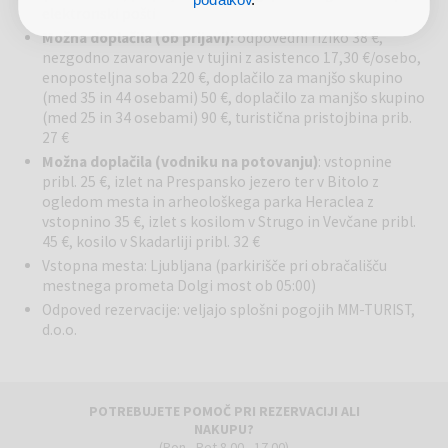
podatkov
.
elektronski pošti
Program potovanja:
1. DAN: LJUBLJANA – NEUM
Možna doplačila (ob prijavi):
: Odhod iz Ljubljane ob 5. uri zjutraj.
odpovedni riziko 38 €,
nezgodno zavarovanje v tujini z asistenco 17,30 €/osebo,
Vožnja mimo do Jadranske obale ter mimo Splita v Neum.
enoposteljna soba 220 €, doplačilo za manjšo skupino
Namestitev v hotelu, prosto za osvežitev v morju. Večerja in
(med 35 in 44 osebami) 50 €, doplačilo za manjšo skupino
nočitev.
(med 25 in 34 osebami) 90 €, turistična pristojbina prib.
2. DAN: NEUM – BUDVA - TIRANA
: Po zajtrku vožnja mimo
27 €
Dubrovnika v Črno goro do Budve. Kratek postanek za ogled
Možna doplačila (vodniku na potovanju)
: vstopnine
starega mestnega jedra, nato pa nadaljevanje vožnje mimo Sv.
pribl. 25 €, izlet na Prespansko jezero ter v Bitolo z
Štefana v Albanijo in dalje mimo Skadra v okolico Tirane. Nočitev v
ogledom mesta in arheološkega parka Heraclea z
hotelu.
vstopnino 35 €, izlet s kosilom v Strugo in Vevčane pribl.
3. DAN: KRUJE - TIRANA - OHRID
: Po zajtrku vožnja v
45 €, kosilo v Skadarliji pribl. 32 €
staro prestolnico Kruje, ki leži v vznožju visokega gorovja Sar-
Vstopna mesta: Ljubljana (parkirišče pri obračališču
Saltiku. Obisk muzeja Skenderbega in tradicionalnega bazarja. Sledil
mestnega prometa Dolgi most ob 05:00)
bo obisk Tirane, ki leži med rekama Erzen in Išmi. Ogled
Odpoved rezervacije: veljajo splošni pogojih MM-TURIST,
znamenitosti mesta: mošeje Etem Beya, konjeniškega spomenika,
d.o.o.
številnih trgov, nekdanjega mavzoleja Enverja Hoxhe. Po ogledu
vožnja mimo Elbasana v Makedonijo do Ohridskega jezera. Večerja in
nočitev v hotelu.
4. DAN: OHRID - SV. NAUM
: Po zajtrku sprehod po mestu z ogledom
POTREBUJETE POMOČ PRI REZERVACIJI ALI
njegovih spomenikov in znamenitih cerkva, okrašenih s prelepimi
NAKUPU?
ikonostasi in bizantinskimi freskami ter vzpon na mogočno
(Pon - Pet 8.00 - 17.00)