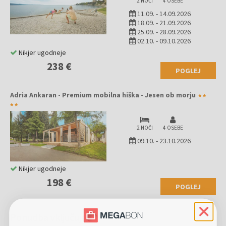
2 NOČI
4 OSEBE
11.09.
-
14.09.2026
18.09.
-
21.09.2026
25.09.
-
28.09.2026
02.10.
-
09.10.2026
Nikjer ugodneje
238 €
POGLEJ
Adria Ankaran - Premium mobilna hiška - Jesen ob morju
2 NOČI
4 OSEBE
09.10.
-
23.10.2026
Nikjer ugodneje
198 €
POGLEJ
Ponudba vključuje