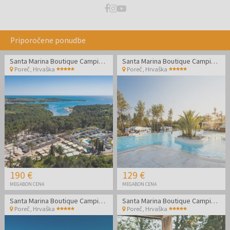
Priporočene ponudbe
Santa Marina Boutique Camping - Premium glamping
Santa Marina Boutique Camping - Družinski oddih v Poreču
Poreč
,
Hrvaška
Poreč
,
Hrvaška
190 €
129 €
MEGABON CENA
MEGABON CENA
Santa Marina Boutique Camping - Družinski oddih v Poreču
Santa Marina Boutique Camping - Družinski poletni oddih v Poreču
Poreč
,
Hrvaška
Poreč
,
Hrvaška