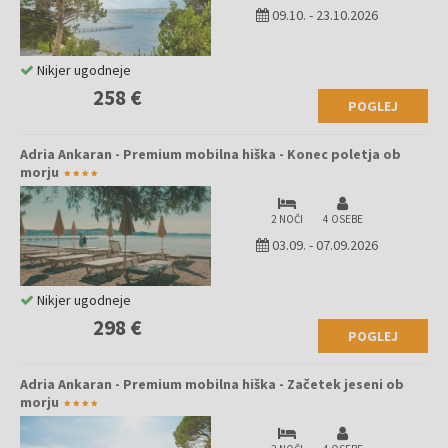
09.10.
-
23.10.2026
Nikjer ugodneje
258 €
POGLEJ
Adria Ankaran - Premium mobilna hiška - Konec poletja ob
morju
2 NOČI
4 OSEBE
03.09.
-
07.09.2026
Nikjer ugodneje
298 €
POGLEJ
Adria Ankaran - Premium mobilna hiška - Začetek jeseni ob
morju