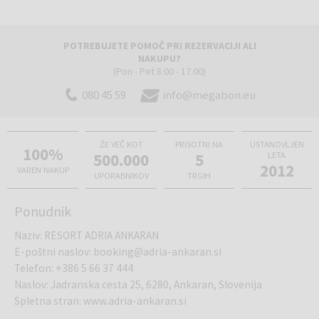
POTREBUJETE POMOČ PRI REZERVACIJI ALI
NAKUPU?
(Pon - Pet 8.00 - 17.00)
080 45 59
info@megabon.eu
ŽE VEČ KOT
PRISOTNI NA
USTANOVLJEN
100%
500.000
5
LETA
2012
VAREN NAKUP
UPORABNIKOV
TRGIH
Ponudnik
Naziv
:
RESORT ADRIA ANKARAN
E-poštni naslov
:
booking@adria-ankaran.si
Telefon
:
+386 5 66 37 444
Naslov
:
Jadranska cesta 25, 6280, Ankaran, Slovenija
Spletna stran
:
www.adria-ankaran.si