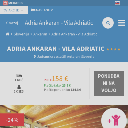
%
NASTANITVE
AKCIJE
Adria Ankaran - Vila Adriatic
Nazaj
Slovenija
Ankaran
Adria Ankaran - Vila Adriatic
ADRIA ANKARAN - VILA ADRIATIC
Jadranska cesta 25, Ankaran, Slovenija
PONUDBA
158 €
208 €
1 NOČ
NI NA
Plačilo takoj
23.7 €
VOLJO
Plačilo ponudniku
134.3 €
2 OSEBI
-
24
%