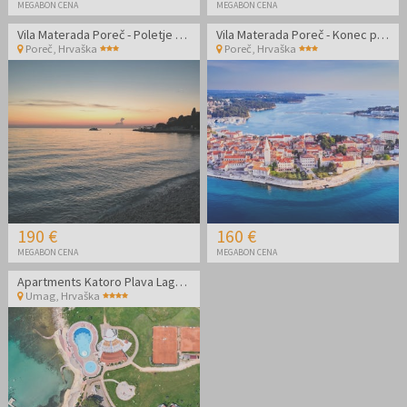
MEGABON CENA
MEGABON CENA
Vila Materada Poreč - Poletje na izjemni lokaciji
Vila Materada Poreč - Konec poletja na izjemni lokaciji
Poreč
,
Hrvaška
Poreč
,
Hrvaška
190 €
160 €
MEGABON CENA
MEGABON CENA
Apartments Katoro Plava Laguna - Oddih v Istri
Umag
,
Hrvaška