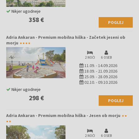
Nikjer ugodneje
358 €
POGLEJ
Adria Ankaran - Premium mobilna hiška - Začetek jeseni ob
morju
2 NOČI
6 OSEB
11.09.
-
14.09.2026
18.09.
-
21.09.2026
25.09.
-
28.09.2026
02.10.
-
09.10.2026
Nikjer ugodneje
298 €
POGLEJ
Adria Ankaran - Premium mobilna hiška - Jesen ob morju
2 NOČI
6 OSEB