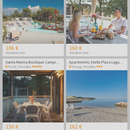
186 €
160 €
MEGABON CENA
MEGABON CENA
Santa Marina Boutique Camping - Družinski oddih v Poreču
Apartments Stella Plava Laguna - Družinski konec poletja v Istri
Poreč
,
Hrvaška
Umag
,
Hrvaška
150 €
162 €