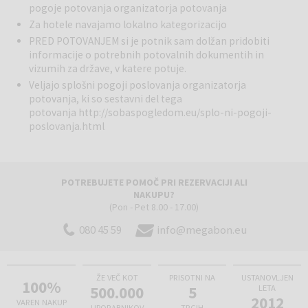
pogoje potovanja organizatorja potovanja
Za hotele navajamo lokalno kategorizacijo
PRED POTOVANJEM si je potnik sam dolžan pridobiti
informacije o potrebnih potovalnih dokumentih in
vizumih za države, v katere potuje.
Veljajo splošni pogoji poslovanja organizatorja
potovanja, ki so sestavni del tega
potovanja
http://sobaspogledom.eu/splo-ni-pogoji-
poslovanja.html
POTREBUJETE POMOČ PRI REZERVACIJI ALI
NAKUPU?
(Pon - Pet 8.00 - 17.00)
080 45 59
info@megabon.eu
ŽE VEČ KOT
PRISOTNI NA
USTANOVLJEN
100%
500.000
5
LETA
2012
VAREN NAKUP
UPORABNIKOV
TRGIH