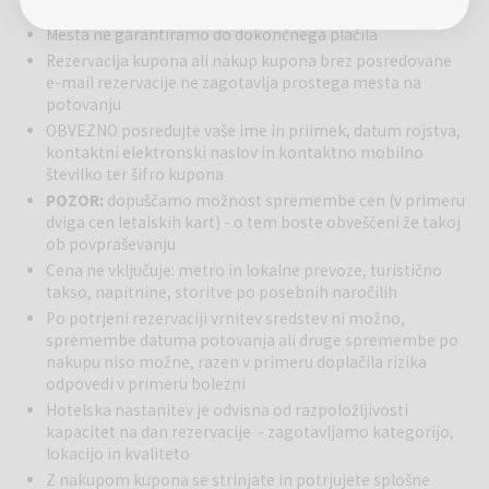
Čas potovanja: 8 dni/7 noči
Mesta ne garantiramo do dokončnega plačila
Rezervacija kupona ali nakup kupona brez posredovane
e-mail rezervacije ne zagotavlja prostega mesta na
potovanju
OBVEZNO posredujte vaše ime in priimek, datum rojstva,
kontaktni elektronski naslov in kontaktno mobilno
številko ter šifro kupona
POZOR:
dopuščamo možnost spremembe cen (v primeru
dviga cen letalskih kart) - o tem boste obveščeni že takoj
ob povpraševanju
Cena ne vključuje: metro in lokalne prevoze, turistično
takso, napitnine, storitve po posebnih naročilih
Po potrjeni rezervaciji vrnitev sredstev ni možno,
spremembe datuma potovanja ali druge spremembe po
nakupu niso možne, razen v primeru doplačila rizika
odpovedi v primeru bolezni
Hotelska nastanitev je odvisna od razpoložljivosti
kapacitet na dan rezervacije - zagotavljamo kategorijo,
lokacijo in kvaliteto
Z nakupom kupona se strinjate in potrjujete splošne