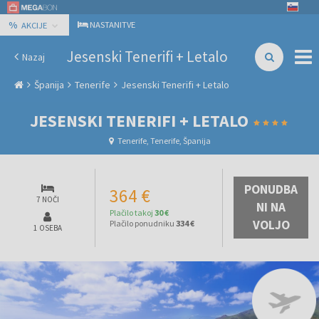
%
NASTANITVE
AKCIJE
Jesenski Tenerifi + Letalo
Nazaj
Španija
Tenerife
Jesenski Tenerifi + Letalo
JESENSKI TENERIFI + LETALO
Tenerife, Tenerife, Španija
PONUDBA
364 €
7 NOČI
NI NA
Plačilo takoj
30 €
VOLJO
Plačilo ponudniku
334 €
1 OSEBA