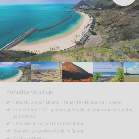
Ponudba vključuje
Letalski prevoz Milano - Tenerife - Milano za 1 osebo
7x nočitev v 3*/4* apartmaju/studiu ali podobni nastanitvi
za 1 osebo
Letališke in varnostne pristojbine
Dodatek za gorivo v Italiji in Španiji
Ročno prtljago