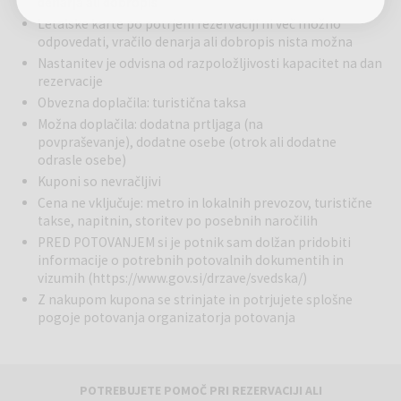
denarja ali dobropis
Letalske karte po potrjeni rezervaciji ni več možno
odpovedati, vračilo denarja ali dobropis nista možna
Nastanitev je odvisna od razpoložljivosti kapacitet na dan
rezervacije
Obvezna doplačila: turistična taksa
Možna doplačila: dodatna prtljaga (na
povpraševanje), dodatne osebe (otrok ali dodatne
odrasle osebe)
Kuponi so nevračljivi
Cena ne vključuje: metro in lokalnih prevozov, turistične
takse, napitnin, storitev po posebnih naročilih
PRED POTOVANJEM si je potnik sam dolžan pridobiti
informacije o potrebnih potovalnih dokumentih in
vizumih (
https://www.gov.si/drzave/svedska/
)
Z nakupom kupona se strinjate in potrjujete splošne
pogoje potovanja organizatorja potovanja
POTREBUJETE POMOČ PRI REZERVACIJI ALI