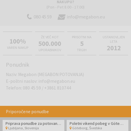
NAKUPU?
(Pon - Pet 8.00 - 17.00)
080 45 59
info@megabon.eu
ŽE VEČ KOT
PRISOTNI NA
USTANOVLJEN
100%
500.000
5
LETA
2012
VAREN NAKUP
UPORABNIKOV
TRGIH
Ponudnik
Naziv
:
Megabon (MEGABON POTOVANJA)
E-poštni naslov
:
info@megabon.eu
Telefon
:
080 45 59
/
+3861 810744
Priporočene ponudbe
Priprava ponudbe za potovanje po meri
Poletni vikend pobeg v Göteborg
Ljubljana
,
Slovenija
Göteborg
,
Švedska