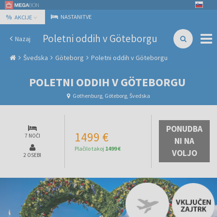
%
NASTANITVE
AKCIJE
Poletni oddih v Göteborgu
Nazaj
Švedska
Göteborg
Poletni oddih v Göteborgu
POLETNI ODDIH V GÖTEBORGU
Gothenburg, Göteborg, Švedska
PONUDBA
1499 €
7 NOČI
NI NA
Plačilo takoj
1499 €
VOLJO
2 OSEBI