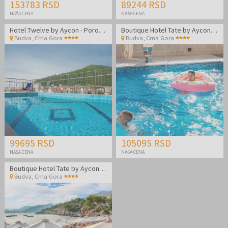
153783 RSD
89244 RSD
NAŠA CENA
NAŠA CENA
Hotel Twelve by Aycon - Porodično leto
Boutique Hotel Tate by Aycon - Porodično leto u Budvi
Budva
,
Crna Gora
Budva
,
Crna Gora
99695 RSD
105095 RSD
NAŠA CENA
NAŠA CENA
Boutique Hotel Tate by Aycon - Porodično leto u Budvi
Budva
,
Crna Gora