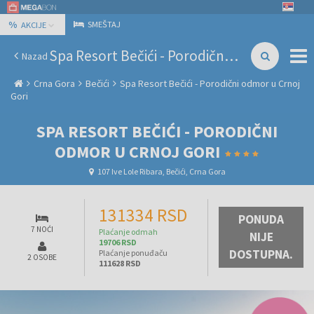
%
SMEŠTAJ
AKCIJE
Spa Resort Bečići - Porodični odmor u Crnoj Gori
Nazad
Crna Gora
Bečići
Spa Resort Bečići - Porodični odmor u Crnoj
Gori
SPA RESORT BEČIĆI - PORODIČNI
ODMOR U CRNOJ GORI
107 Ive Lole Ribara, Bečići, Crna Gora
131334 RSD
PONUDA
7 NOĆI
Plaćanje odmah
NIJE
19706 RSD
DOSTUPNA.
Plaćanje ponuđaču
2 OSOBE
111628 RSD