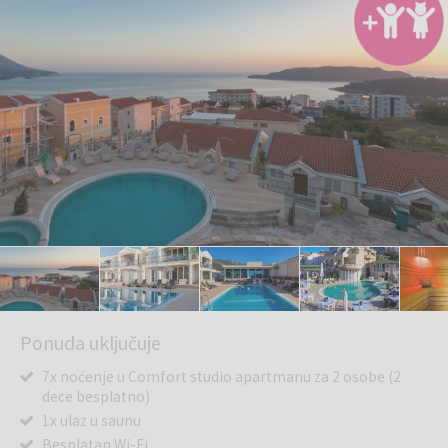
Ponuda uključuje
7x noćenje u Comfort studio apartmanu za 2 osobe (2
dece besplatno)
1x ulaz u saunu
Besplatan Wi-Fi