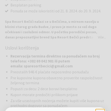
Besplatan parking
Ponuda se može iskoristiti od 21. 8. 2024. do 20. 9. 2024.
Spa Resort Bečići nalazi se u Bečićima, u mirnom naselju u
blizini starog grada Budve, i pravo je mesto za vaš dugo
očekivani i zasluženi odmor. U početku porodični posao,
danas prepoznatljivi brend Spa Resort Bečići predstavlja
Više...
novi koncept ugostiteljstva.
Uslovi korištenja
Sa površinom većom od 3.000 m2, Spa Resort Bečići nudi više od 20
moderno opremljenih apartmanskih jedinica, restoran u
Rezervacija termina direktno sa ponuđačem na broj
mediteranskom stilu, caffe bar, wellness centar, 2 sezonska
telefona: +382 69 042 981 ili putem
spoljašnja bazena i parking.
emaila: sparesortbecici@gmail.com
Comfort Studio apartman sa direktnim pristupom bazenu
:
Preostalih 946 € plaćate neposredno ponuđaču
dnevni boravak (kvalitetna garnitura na razvlačenje, stočić, flat TV,
Pre kupovine kupona obavezno proverite raspoloživost
klima uređaj), trpezarija (trpezarijski sto za 4 osobe), kuhinja sa
željenog termina
potrebnim ugradbenim aparatima i posuđem i priborom za jelo,
Popusti za decu: 2 dece boravi besplatno
spavaća soba, porodično kupatilo sa tuš kabinom, toalet, veš mašina
i fen za kosu, terasa sa baštenskom garniturom i pogledom na
Kupon morate predočiti prilikom prijave
bazen.
Za više uzastopnih noćenja možete kupiti više kupona uz
prethodni dogovor sa ponuđačem
Bečići su predivna destinacija za odmor u Crnoj Gori, udaljena