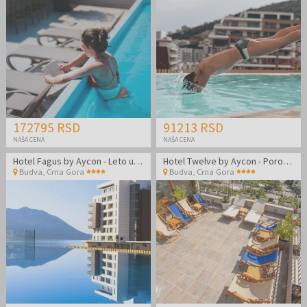
172795 RSD
91213 RSD
NAŠA CENA
NAŠA CENA
Hotel Fagus by Aycon - Leto udvoje u Budvi
Hotel Twelve by Aycon - Porodično leto
Budva
,
Crna Gora
Budva
,
Crna Gora