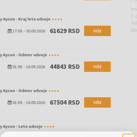
Im
E-
y Aycon - Kraj leta udvoje
Te
61629 RSD
Ad
17.09.
-
30.09.2026
VIŠE
by Aycon - Odmor udvoje
44843 RSD
01.09.
-
16.09.2026
VIŠE
by Aycon - Odmor udvoje
67504 RSD
01.09.
-
16.09.2026
VIŠE
y Aycon - Leto udvoje