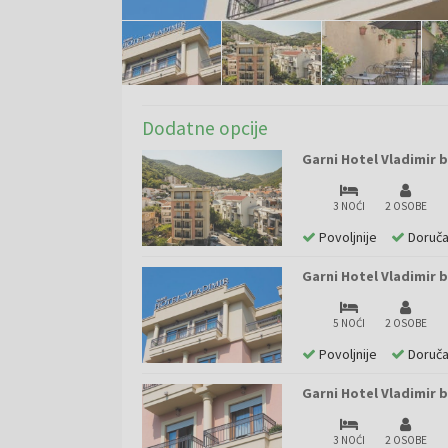
Dodatne opcije
Garni Hotel Vladimir b
3 NOĆI
2 OSOBE
Povoljnije
Doruč
Garni Hotel Vladimir b
5 NOĆI
2 OSOBE
Povoljnije
Doruč
Garni Hotel Vladimir b
3 NOĆI
2 OSOBE