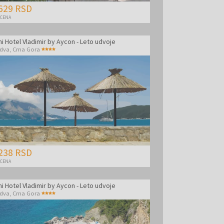
629 RSD
 CENA
i Hotel Vladimir by Aycon - Leto udvoje
dva
,
Crna Gora
238 RSD
 CENA
i Hotel Vladimir by Aycon - Leto udvoje
dva
,
Crna Gora