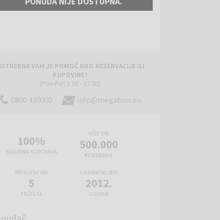
PONUDA NIJE DOSTUPNA.
OTREBNA VAM JE POMOĆ OKO REZERVACIJE ILI
KUPOVINE?
(Pon-Pet 8.00 - 17.00)
0800 420000
info@megabon.eu
VIŠE OD
100%
500.000
SIGURNA KUPOVINA
KORISNIKA
PRISUTNI NA
USTANOVLJEN
5
2012.
TRŽIŠTA
GODINE
onuđač