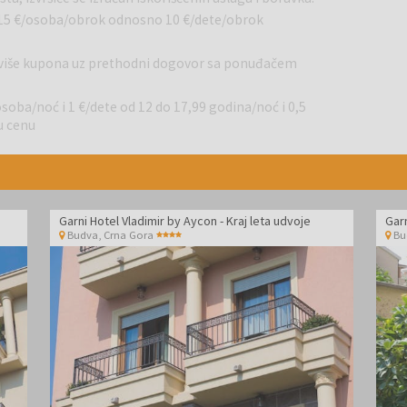
 15 €/osoba/obrok odnosno 10 €/dete/obrok
i više kupona uz prethodni dogovor sa ponuđačem
osoba/noć i 1 €/dete od 12 do 17,99 godina/noć i 0,5
u cenu
Garni Hotel Vladimir by Aycon - Kraj leta udvoje
Garn
Budva
,
Crna Gora
Bu