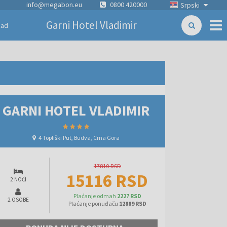
info@megabon.eu
0800 420000
Srpski
Garni Hotel Vladimir
zad
GARNI HOTEL VLADIMIR
4 Topliški Put, Budva, Crna Gora
17810 RSD
15116 RSD
2 NOĆI
Plaćanje odmah
2227 RSD
2 OSOBE
Plaćanje ponuđaču
12889 RSD