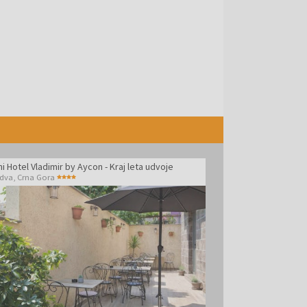
i Hotel Vladimir by Aycon - Kraj leta udvoje
dva
,
Crna Gora