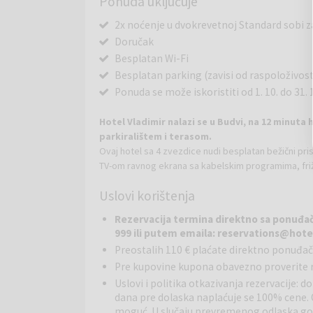
Ponuda uključuje
2x noćenje u dvokrevetnoj Standard sobi z
Doručak
Besplatan Wi-Fi
Besplatan parking (zavisi od raspoloživost
Ponuda se može iskoristiti od 1. 10. do 31. 
Hotel Vladimir nalazi se u Budvi, na 12 minuta
parkiralištem i terasom.
Ovaj hotel sa 4 zvezdice nudi besplatan bežični pr
TV-om ravnog ekrana sa kabelskim programima, fri
priborom i radnim stolom. Smeštajne jedinice uključ
Uslovi korištenja
objekta moguće je uživati ​​u kontinentalnom doručk
Standardna dvokrevetna soba
(20 m2): klimat
Rezervacija termina direktno sa ponuđač
ravnog ekrana sa kabelskim programima, supstevn
999 ili putem emaila: reservations@hote
Preostalih 110 € plaćate direktno ponuđa
Popularne znamenitosti u blizini hotela Vladimir: p
Pre kupovine kupona obavezno proverite 
Tivat, udaljena 16 km od hotela Vladimir, a usluga
Uslovi i politika otkazivanja rezervacije: 
dana pre dolaska naplaćuje se 100% cene. O
moguć. U slučaju prevremenog odlaska gosta