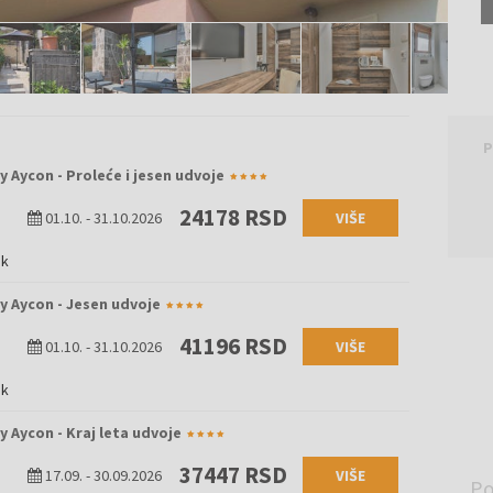
P
y Aycon - Proleće i jesen udvoje
24178 RSD
01.10.
-
31.10.2026
VIŠE
ak
y Aycon - Jesen udvoje
41196 RSD
01.10.
-
31.10.2026
VIŠE
ak
y Aycon - Kraj leta udvoje
37447 RSD
17.09.
-
30.09.2026
VIŠE
P