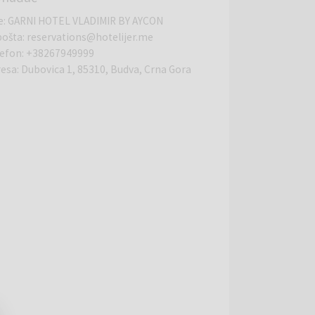
e
:
GARNI HOTEL VLADIMIR BY AYCON
pošta
:
reservations@hotelijer.me
lefon
:
+38267949999
resa
:
Dubovica 1, 85310, Budva, Crna Gora