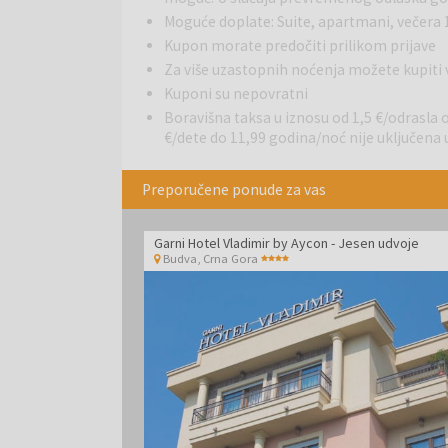
Moguće doplate: Suite, apartmani, večera
Kupon morate predočiti prilikom prijave
Za više uzastopnih noćenja možete kupit
Kuponi su nepovratni
Boravišna taksa u iznosu od 1,5 €/odrasla 
€/dete do 11,99 godina/noć nije uključena 
Preporučene ponude za vas
Garni Hotel Vladimir by Aycon - Jesen udvoje
Budva
,
Crna Gora