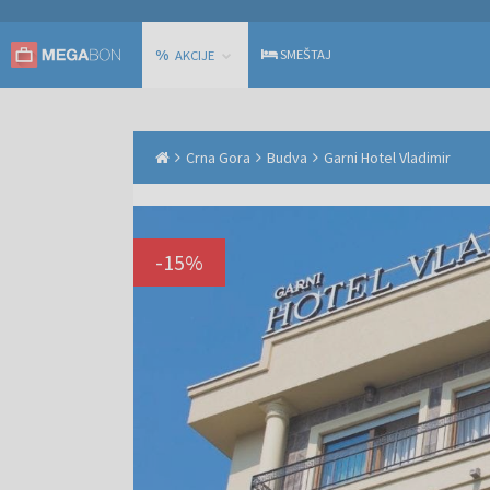
%
SMEŠTAJ
AKCIJE
Crna Gora
Budva
Garni Hotel Vladimir
-
15
%