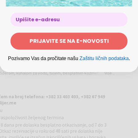
a 2 osobe
i)
PRIJAVITE SE NA E-NOVOSTI
10. 2025.
 hoda od plaže, a nudi smeštaj sa besplatnim privatnim
Pozivamo Vas da pročitate našu
Zaštitu ličnih podataka
.
istup internetu. Sobe za goste opremljene su klima-uređajem,
židerom, kuhalom za vodu, tušem, besplatnim kozmetičkim
Više...
uju sopstveno kupatilo, fen za kosu i posteljinu. U sklopu
u.
izovana soba sa bračnim krevetom/odvojenim krevetima, TV-om
em na broj telefona: +382 33 403 403, +382 67 949
om kupatilom i balkonom.
lijer.me
ču
laža Pizana i Aqua park Budva. Najbliži aerodrom je Aerodrom
raspoloživost željenog termina
 prevoza iz/do aerodroma dostupna je uz doplatu.
do 8 dana pre dolaska besplatno otkazivanje, od 7 do 3
tkaz rezervacije u roku od 48 sati pre dolaska nije
, izvršiće se izračun iskorišćenih usluga i boravka.