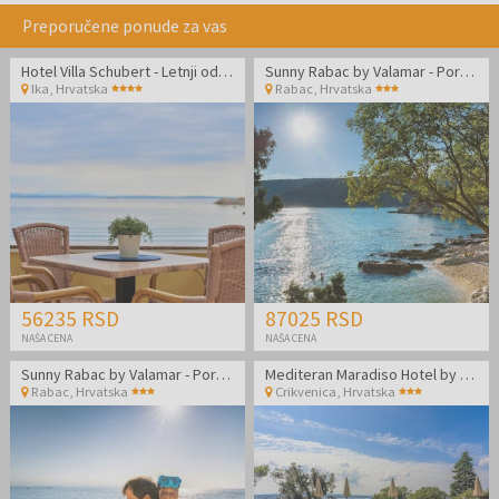
Preporučene ponude za vas
Hotel Villa Schubert - Letnji odmor u neposrednoj blizini mora
Sunny Rabac by Valamar - Porodični odmor za kraj leta u Rapcu
Ika
,
Hrvatska
Rabac
,
Hrvatska
56235 RSD
87025 RSD
NAŠA CENA
NAŠA CENA
Sunny Rabac by Valamar - Porodični odmor za kraj leta u Rapcu
Mediteran Maradiso Hotel by Aminess - Kraj leta udvoje u Crikvenici
Rabac
,
Hrvatska
Crikvenica
,
Hrvatska