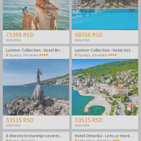
75398 RSD
68556 RSD
NAŠA CENA
NAŠA CENA
Luminor Collection - Hotel Bristol - Leto u Opatiji
Luminor Collection - Hotel Astoria - Leto u Opatiji
Opatija
,
Hrvatska
Opatija
,
Hrvatska
53515 RSD
53515 RSD
NAŠA CENA
NAŠA CENA
8-dnevno krstarenje severnim Jadranom - Polazak iz Rijeke
Hotel Omorika - Leto uz more u Crikvenici za parove
Rijeka
,
Hrvatska
Crikvenica
,
Hrvatska