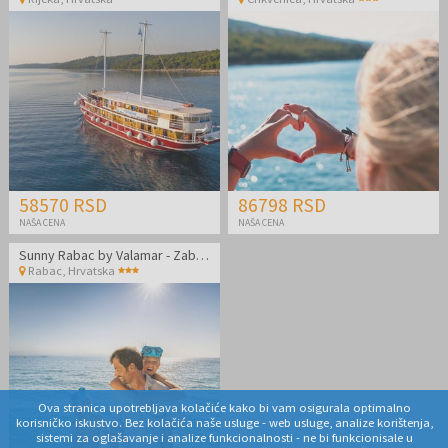
58570 RSD
86798 RSD
NAŠA CENA
NAŠA CENA
Sunny Rabac by Valamar - Zabavno porodično leto
Rabac
,
Hrvatska
Ova stranica upotrebljava kolačiće kako bi vam osigurala optimalno
korisničko iskustvo. Bez kolačića naše usluge - web usluge, analize korištenja,
sistemi za oglašavanje i analize funkcionalnosti - ne bi funkcionisale u