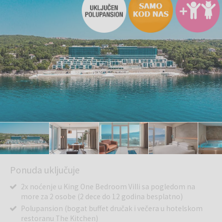
Ponuda uključuje
2x noćenje u King One Bedroom Villi sa pogledom na
more za 2 osobe (2 dece do 12 godina besplatno)
Polupansion (bogat buffet dručak i večera u hotelskom
restoranu The Kitchen)