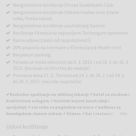
Neograničeno korištenje Eforea Spa&Health Club
Neograničeno korištenje hidrotermalne zone (slana
soba, finska sauna)
Neograničeno korištenje unutrašnjeg bazena
Korištenje fitnessa sa najnovijom Technogym opremom
Kasnu odjavu (zavisi od raspoloživosti)
20% popusta na tretmane u Eforea Spa & Health zoni
Besplatan parking
Ponuda se može iskoristiti do 5. 3. 2023. i od 16. 3. do 26. 3.
2023. (boravak od četvrtka do nedelje)
Promena dana 17. 2.: Termini od 24. 2. do 26. 2. i od 24. 3.
do 26. 3. 2023. nisu više raspoloživi
✔Raskošno opuštanje na
idiličnoj lokaciji
✔
hotel sa visokom i
kvalitetnom uslugom
✔
hotelski bazeni (unutrašnji i
spoljašnji)
✔
sve sobe sa pogledom na more
✔
wellness sa
himalajskom slanom sobom
✔
fitness
✔
bar i restoran sa
Više...
odličnom ponudom, vrhunskom opremom i neverovatnim
Uslovi korištenja
pogledom
✔
3,5 km do parka Angiolina
✔
8 km do centra
Rijeke