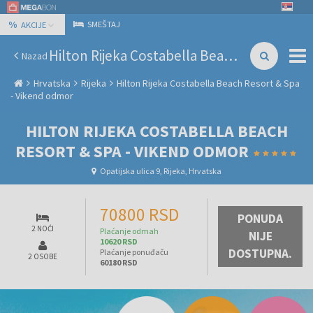
%
SMEŠTAJ
AKCIJE
Hilton Rijeka Costabella Beach Resort & Spa - Vikend odmor
Nazad
Hrvatska
Rijeka
Hilton Rijeka Costabella Beach Resort & Spa
- Vikend odmor
HILTON RIJEKA COSTABELLA BEACH
RESORT & SPA - VIKEND ODMOR
Opatijska ulica 9, Rijeka, Hrvatska
70800 RSD
PONUDA
2 NOĆI
Plaćanje odmah
NIJE
10620 RSD
DOSTUPNA.
Plaćanje ponuđaču
2 OSOBE
60180 RSD