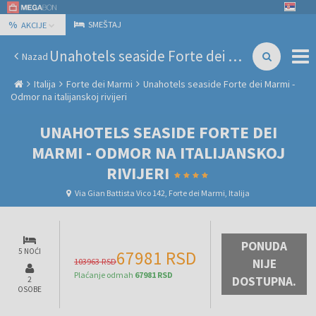
%
SMEŠTAJ
AKCIJE
Unahotels seaside Forte dei Marmi - Odmor na italijanskoj rivijeri
Nazad
Italija
Forte dei Marmi
Unahotels seaside Forte dei Marmi -
Odmor na italijanskoj rivijeri
UNAHOTELS SEASIDE FORTE DEI
MARMI - ODMOR NA ITALIJANSKOJ
RIVIJERI
Via Gian Battista Vico 142, Forte dei Marmi, Italija
PONUDA
5 NOĆI
67981 RSD
103963 RSD
NIJE
Plaćanje odmah
67981 RSD
DOSTUPNA.
2
OSOBE