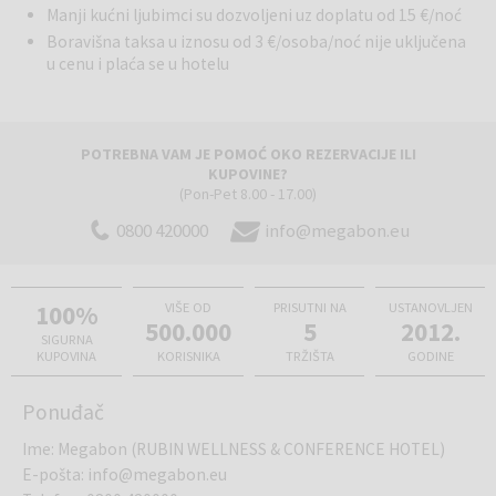
Manji kućni ljubimci su dozvoljeni uz doplatu od 15 €/noć
Boravišna taksa u iznosu od 3 €/osoba/noć nije uključena
u cenu i plaća se u hotelu
POTREBNA VAM JE POMOĆ OKO REZERVACIJE ILI
KUPOVINE?
(Pon-Pet 8.00 - 17.00)
0800 420000
info@megabon.eu
100%
VIŠE OD
PRISUTNI NA
USTANOVLJEN
500.000
5
2012.
SIGURNA
KUPOVINA
KORISNIKA
TRŽIŠTA
GODINE
Ponuđač
Ime
:
Megabon (RUBIN WELLNESS & CONFERENCE HOTEL)
E-pošta
:
info@megabon.eu