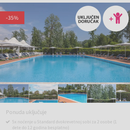
-
35
%
Ponuda uključuje
5x noćenje u Standard dvokrevetnoj sobi za 2 osobe (1
dete do 12 godina besplatno)