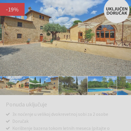
-
19
%
Ponuda uključuje
3x noćenje u velikoj dvokrevetnoj sobi za 2 osobe
Doručak
Korištenje bazena tokom letnih meseca (pitajte o