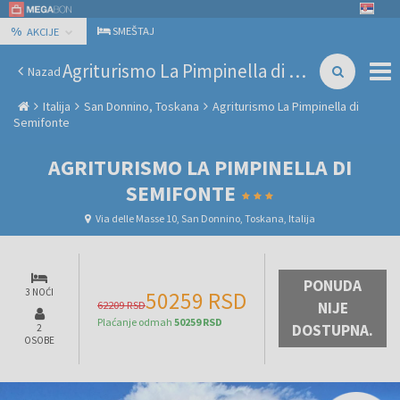
%
SMEŠTAJ
AKCIJE
Agriturismo La Pimpinella di Semifonte
Nazad
Italija
San Donnino, Toskana
Agriturismo La Pimpinella di
Semifonte
AGRITURISMO LA PIMPINELLA DI
SEMIFONTE
Via delle Masse 10, San Donnino, Toskana, Italija
PONUDA
3 NOĆI
50259 RSD
62209 RSD
NIJE
Plaćanje odmah
50259 RSD
DOSTUPNA.
2
OSOBE