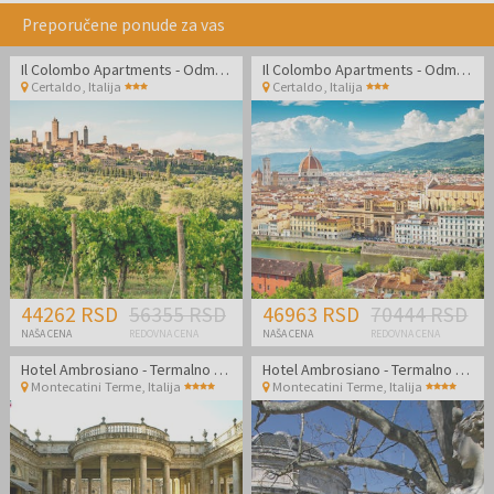
Preporučene ponude za vas
Il Colombo Apartments - Odmor u divnoj Toskani
Il Colombo Apartments - Odmor u divnoj Toskani
Certaldo
,
Italija
Certaldo
,
Italija
44262 RSD
56355 RSD
46963 RSD
70444 RSD
NAŠA CENA
REDOVNA CENA
NAŠA CENA
REDOVNA CENA
Hotel Ambrosiano - Termalno opuštanje u srcu Toskane
Hotel Ambrosiano - Termalno opuštanje u srcu Toskane
Montecatini Terme
,
Italija
Montecatini Terme
,
Italija