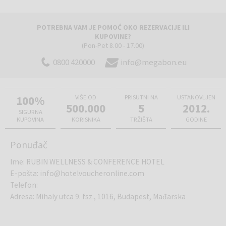
POTREBNA VAM JE POMOĆ OKO REZERVACIJE ILI
KUPOVINE?
(Pon-Pet 8.00 - 17.00)
0800 420000
info@megabon.eu
100%
VIŠE OD
PRISUTNI NA
USTANOVLJEN
500.000
5
2012.
SIGURNA
KUPOVINA
KORISNIKA
TRŽIŠTA
GODINE
Ponuđač
Ime
:
RUBIN WELLNESS & CONFERENCE HOTEL
E-pošta
:
info@hotelvoucheronline.com
Telefon
:
Adresa
:
Mihaly utca 9. fsz., 1016, Budapest, Mađarska