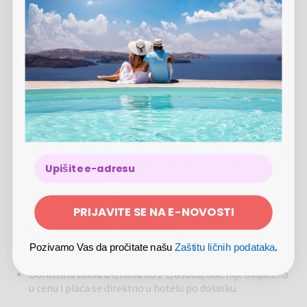
kupon zameniti u hotelski voucher
na
http://register.hotelvoucheronline.com
. Nakon toga
morate sa hotelskim voucherom rezervaciju napraviti
direktno sa hotelom
Rezervacija zavisi od raspoloživosti. Prilikom rezervacije
navedite broj svog kupona. Kupon vredi 1 godinu od dana
izdavanja.
Rezervaciju izvršite sa ponuđačem uz pomoć kupona
Popusti za decu (plaćanje u hotelu): 1 dete do 3 godine u
sobi sa roditeljima na pomoćnom ležaju boravi
besplatno, deca od 3 godina nadalje na pomoćnom ležaju
doplata 40 €/osoba/noć (doručak uključen), dečji krevetić
besplatno (na zahtev)
Voucher morate predočiti prilikom prijave
PRIJAVITE SE NA E-NOVOSTI
Za više uzastopnih noćenja možete kupiti više kupona uz
prethodni dogovor sa ponuđačem
Prijava od 16 do 22 sata, odjava od 8 do 10 sati
Pozivamo Vas da pročitate našu
Zaštitu ličnih podataka
.
Kućni ljubimci su dozvoljeni bez doplate
Boravišna taksa u iznosu od 2 €/osoba/noć nije uključena
u cenu i plaća se direktno u hotelu po dolasku.