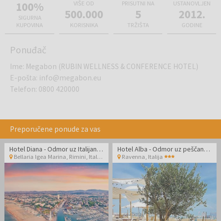
100%
VIŠE OD
PRISUTNI NA
USTANOVLJEN
500.000
5
2012.
SIGURNA
KUPOVINA
KORISNIKA
TRŽIŠTA
GODINE
Ponuđač
Ime
:
Megabon (RUBIN WELLNESS & CONFERENCE HOTEL)
E-pošta
:
info@megabon.eu
Telefon
:
0800 420000
Preporučene ponude za vas
Hotel Diana - Odmor uz Italijansku obalu
Hotel Alba - Odmor uz peščanu plažu
Bellaria Igea Marina, Rimini
,
Italija
Ravenna
,
Italija