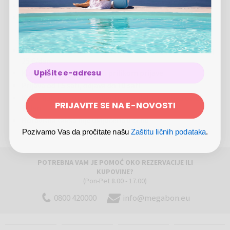
Rezervaciju izvršite sa ponuđačem uz pomoć kupona
se spajaju opuštanje, kultura i zabava.
Izmena potvrđene rezervacije moguća je 5 dana pre
datuma dolaska, u protivnom se voucher smatra
Standardna dvokrevetna soba
: dvokrevetna soba uključuje
iskorištenim.
besplatne toaletne potrepštine, sopstveno kupatilo sa tušem,
bideom i fenom za kosu. Ova klimatizovana dvokrevetna soba ima
Moguće doplate: doručak 12 €/osoba/noć, pomoćni ležaj
TV ravnog ekrana sa streaming uslugama, minibar, pribor za
25 €/dan
pripremu čaja/kave, ormar i pogled na ulicu. Jedinica nudi 1 bračni
Kupon morate predložiti prilikom prijave
krevet.
Prijava od 15 sati, odjava do 10 sati
Kućni ljubimci su dozvoljeni uz doplatu u iznosu od 20
PRIJAVITE SE NA E-NOVOSTI
€/dan
Boravišna taksa nije uključena u cenu
Pozivamo Vas da pročitate našu
Zaštitu ličnih podataka
.
POTREBNA VAM JE POMOĆ OKO REZERVACIJE ILI
KUPOVINE?
(Pon-Pet 8.00 - 17.00)
0800 420000
info@megabon.eu