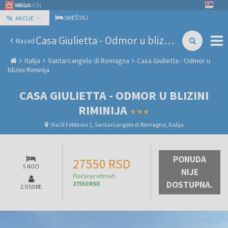
%
SMEŠTAJ
AKCIJE
Casa Giulietta - Odmor u blizini Riminija
Nazad
Italija
Santarcangelo di Romagna
Casa Giulietta - Odmor u
blizini Riminija
CASA GIULIETTA - ODMOR U BLIZINI
RIMINIJA
Via IX Febbraio 1, Santarcangelo di Romagna, Italija
PONUDA
27550 RSD
5 NOĆI
NIJE
Plaćanje odmah
DOSTUPNA.
27550 RSD
2 OSOBE