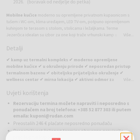
2026. (boravak od nedjelje do petka)
Mobilne kućice
moderno su opremljene privatnom kupaonicom s
tušem i WC-om, klima uređajem, LED TV-om, potpuno opremljenom
kuhinjom te terasom s stolom, stolicama i ležaljkama. Terme
Jezerčica idealan su izbor za one koji traže vrhunski kamp u
Više...
kontinentalnom dijelu Hrvatske. Postoji i prostor za pražnjenje i
Detalji
čišćenje kemijskih WC-a u kamp kućicama i kamp prikolicama. Kućni
ljubimci su dobrodošli, a gosti imaju i prostor za njegu ljubimaca.
✔ kamp uz termalni kompleks ✔ moderno opremljene
mobilne kućice ✔ u okruženju prirode ✔ neposredan pristup
termalnom bazenu ✔ obiteljsku prijateljsko okruženje ✔
wellness centar ✔ mirna lokacija ✔ aktivni odmor za
Više...
nezaboravno iskustvo za cijelu obitelj ✔ biciklističke i
Uvjeti korištenja
pješačke staze u okolici ✔ blizina kulturnih i povijesnih
znamenitosti
Rezervaciju termina možete napraviti i neposredno s
ponuđačem na broj telefona: +385 52 877 303 ili putem
Kamp Terme Jezerčica
smješten je u Donjoj Stubici, u srcu
emaila: kuponi@rudan.com
Hrvatskog Zagorja, na samom izvoru prirodne ljekovite termalne
Preostalih 246 € plaćate neposredno ponuđaču
vode. U potpuno novom kampu Terme Jezerčica možete kampirati u
Raspoloživost željenog termina obavezno provjerite
samoj prirodi uz ugodnu klimu tijekom cijele godine. Kamp se nalazi
prije kupnje kupona
uz Hotel Terme Jezerčica i nudi udobno kampiranje u mobilnim