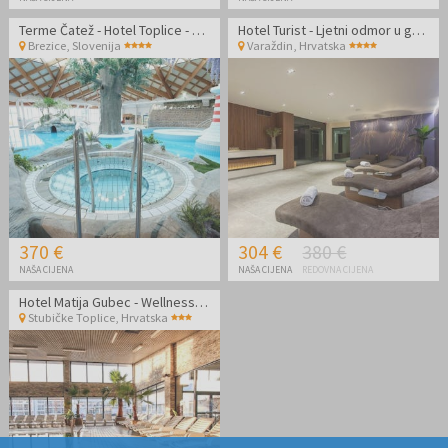
Terme Čatež - Hotel Toplice - Termalni odmor
Hotel Turist - Ljetni odmor u gradu
Brezice
,
Slovenija
Varaždin
,
Hrvatska
370 €
304 €
380 €
NAŠA CIJENA
NAŠA CIJENA
REDOVNA CIJENA
Hotel Matija Gubec - Wellness vikend odmor uz masažu za par u Termama Stubaki
Stubičke Toplice
,
Hrvatska