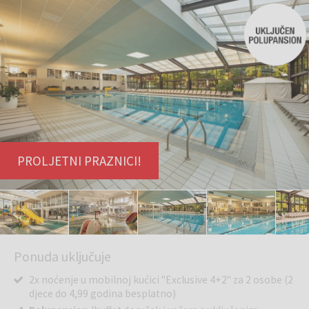
PROLJETNI PRAZNICI!
Ponuda uključuje
2x noćenje u mobilnoj kućici "Exclusive 4+2" za 2 osobe (2
djece do 4,99 godina besplatno)