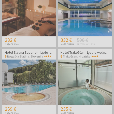
232 €
332 €
508 €
NAŠA CIJENA
NAŠA CIJENA
REDOVNA CIJENA
Hotel Slatina Superior - Ljeto u Rogaškoj Slatini
Hotel Trakošćan - Ljetno wellness opuštanje udvoje
Rogaška Slatina
,
Slovenija
Trakošćan
,
Hrvatska
259 €
235 €
NAŠA CIJENA
NAŠA CIJENA