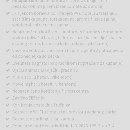
Polupansion
(buffet doručak i večera s uključenim
bezalkoholnim pićem iz šankomata uz obroke)
1x tijekom boravka korištenje SPA u hotelu u trajanju 3
sata (finska sauna, turska sauna, aroma finska sauna,
whirlpool, infracrvena sauna)
Neograničeno korištenje unutarnjih bazena s termalnom
vodom (plivački bazen, hidromasažni bazen, dječji bazen
s toboganima, bazen za bebe, rekreacijski bazen)
Vježbe u vodi pod vodstvom fizioterapeuta 2 puta dnevno
od ponedjeljka do petka
„Wellness bag“ (torba s ručnikom i ogrtačem za kupanje)
Dječju animaciju i dječju igraonicu
Mini disco (u hotelu, vikendom)
Movie night (u hotelu, vikendom)
Neograničeno korištenje fitness centra
Završno čiščenje
Korištenje posteljine i ručnika
Besplatan Wi-Fi u hotelu i na prostoru Vodenog parka
Besplatan parking izvan kampa
Ponuda se može iskoristiti do 1. 3. 2026. i 29. 3. do 3. 4.