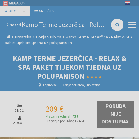
%
SMJEŠTAJ
AKCIJE
Kamp Terme Jezerčica - Relax & SPA paket tijekom tjedna uz polupanison
Nazad
Hrvatska
Donja Stubica
Kamp Terme Jezerčica - Relax & SPA
paket tijekom tjedna uz polupanison
KAMP TERME JEZERČICA - RELAX &
SPA PAKET TIJEKOM TJEDNA UZ
POLUPANISON
Toplicka 80, Donja Stubica, Hrvatska
PONUDA
289 €
2 NOĆI
NIJE
Plaćanje odmah
43 €
DOSTUPNA.
Plaćanje ponuđaču
246 €
2 OSOBE